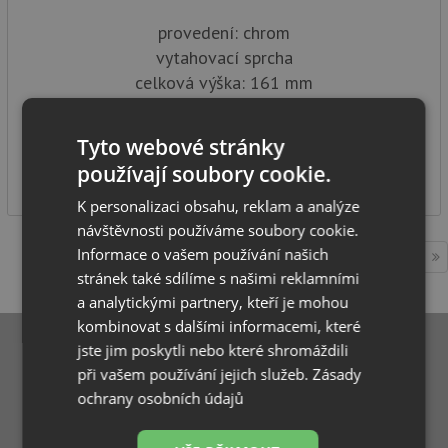
provedení: chrom
vytahovací sprcha
celková výška: 161 mm
typ: tlaková
SKLADEM
Tyto webové stránky
3 490
používají soubory cookie.
Kč
K personalizaci obsahu, reklam a analýze
návštěvnosti používáme soubory cookie.
Informace o vašem používání našich
1
stránek také sdílíme s našimi reklamními
a analytickými partnery, kteří je mohou
kombinovat s dalšími informacemi, které
jste jim poskytli nebo které shromáždili
při vašem používání jejich služeb.
Zásady
ochrany osobních údajů