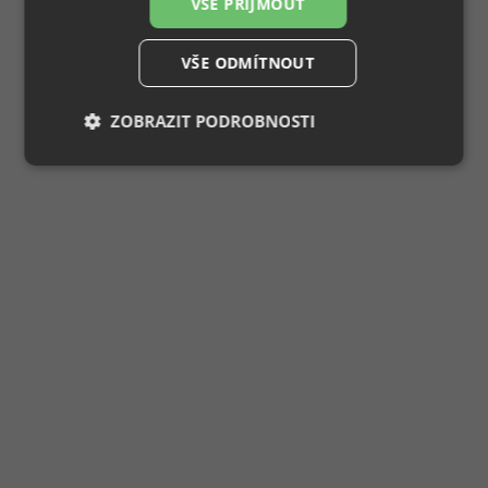
VŠE PŘIJMOUT
VŠE ODMÍTNOUT
ZOBRAZIT PODROBNOSTI
Nezbytně
Výkonové
Soubory
nutné
soubory
cílení
soubory
Funkční soubory
Nezařazené
soubory
Nezbytně nutné soubory
Výkonové soubory