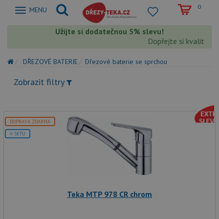
0
Zobrazit
MENU
nabidku
Užijte si dodatečnou 5% slevu!
Dopřejte si kvalitu T
DŘEZOVÉ BATERIE
Dřezové baterie se sprchou
Zobrazit filtry
DOPRAVA ZDARMA
V SETU
Teka MTP 978 CR chrom