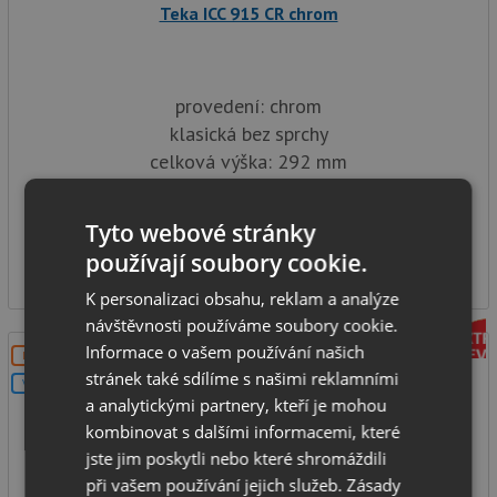
Teka ICC 915 CR chrom
provedení: chrom
klasická bez sprchy
celková výška: 292 mm
typ: tlaková
SKLADEM
Tyto webové stránky
6 990
používají soubory cookie.
Kč
K personalizaci obsahu, reklam a analýze
návštěvnosti používáme soubory cookie.
Informace o vašem používání našich
DOPRAVA ZDARMA
stránek také sdílíme s našimi reklamními
V SETU
a analytickými partnery, kteří je mohou
kombinovat s dalšími informacemi, které
jste jim poskytli nebo které shromáždili
při vašem používání jejich služeb.
Zásady