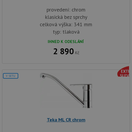
provedení: chrom
klasická bez sprchy
celková výška: 341 mm
typ: tlaková
IHNED K ODESLÁNÍ
2 890
Kč
V SETU
Teka ML CR chrom