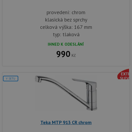
provedení: chrom
klasická bez sprchy
celková výška: 167 mm
typ: tlaková
IHNED K ODESLÁNÍ
990
Kč
V SETU
Teka MTP 913 CR chrom