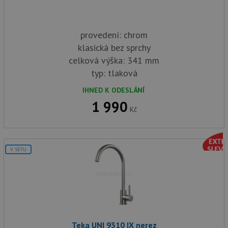
provedení: chrom
klasická bez sprchy
celková výška: 341 mm
typ: tlaková
IHNED K ODESLÁNÍ
1 990
Kč
V SETU
Teka UNI 9310 IX nerez