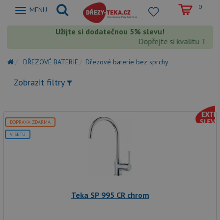
0
Zobrazit
MENU
nabidku
Užijte si dodatečnou 5% slevu!
Dopřejte si kvalitu Teka 
DŘEZOVÉ BATERIE
Dřezové baterie bez sprchy
Zobrazit filtry
DOPRAVA ZDARMA
V SETU
Teka SP 995 CR chrom