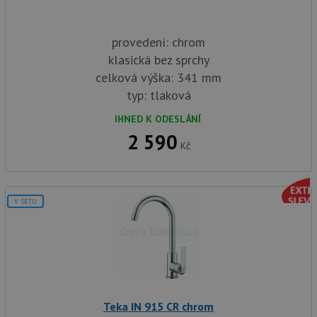
provedení: chrom
klasická bez sprchy
celková výška: 341 mm
typ: tlaková
IHNED K ODESLÁNÍ
2 590
Kč
V SETU
Teka IN 915 CR chrom