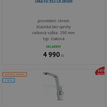
Teka FO 915 CR chrom
provedení: chrom
klasická bez sprchy
celková výška: 290 mm
typ: tlaková
SKLADEM
4 990
Kč
DOPRAVA ZDARMA
V SETU