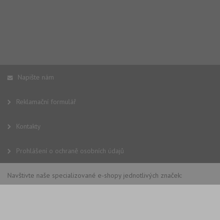
Napište nám
Reklamační formulář
Kontakty
Prohlášení o ochraně osobních údajů
Navštivte naše specializované e-shopy jednotlivých značek: