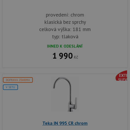
provedení: chrom
klasická bez sprchy
celková výška: 181 mm
typ: tlaková
IHNED K ODESLÁNÍ
1 990
Kč
DOPRAVA ZDARMA
V SETU
Teka IN 995 CR chrom