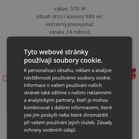
výkon: 370 W
obsah drtící komory 980 ml
vestavný pneuspínač
záruka 24 měsíců
SKLADEM
8 990
Tyto webové stránky
Kč
používají soubory cookie.
K personalizaci obsahu, reklam a analýze
návštěvnosti používáme soubory cookie.
DOPRAVA ZDARMA
Informace o vašem používání našich
stránek také sdílíme s našimi reklamními
a analytickými partnery, kteří je mohou
kombinovat s dalšími informacemi, které
jste jim poskytli nebo které shromáždili
při vašem používání jejich služeb.
Zásady
Teka TR 750
ochrany osobních údajů