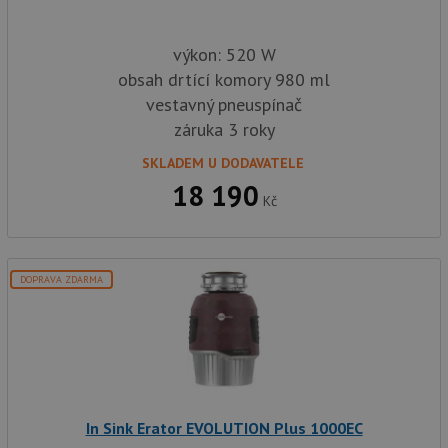
případ
použit
po aktu
výkon: 520 W
zásadách ochrany soukromí společnosti Google
Chrom
vytvář
obsah drtící komory 980 ml
další 
cookie
vestavný pneuspínač
lepivos
každou
záruka 3 roky
těchto
lepivos
SKLADEM U DODAVATELE
založe
trvání 
18 190
názve
Kč
AWSA
(ALB).
CookieScriptConsent
5 měsíců
Tento 
CookieScript
4 týdny
cookie
www.drezy-teka.cz
použív
DOPRAVA ZDARMA
služba
Cookie
Script
zapam
předvo
souhla
soubo
cookie
návště
Je nut
In Sink Erator EVOLUTION Plus 1000EC
banne