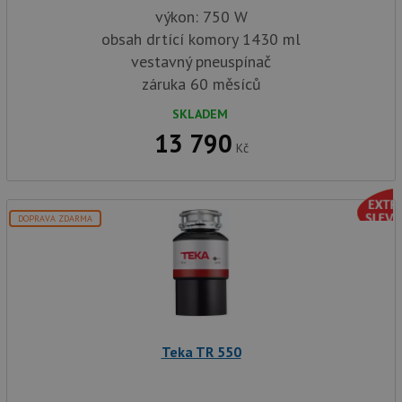
výkon: 750 W
obsah drtící komory 1430 ml
vestavný pneuspínač
záruka 60 měsíců
SKLADEM
13 790
Kč
DOPRAVA ZDARMA
Teka TR 550