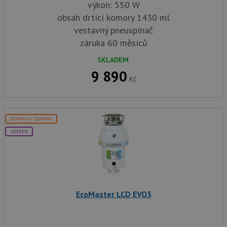
výkon: 550 W
obsah drtící komory 1430 ml
vestavný pneuspínač
záruka 60 měsíců
SKLADEM
9 890
Kč
DOPRAVA ZDARMA
+DÁREK
EcoMaster LCD EVO3