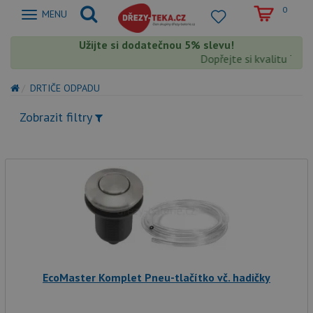
0
Zobrazit
MENU
nabidku
Užijte si dodatečnou 5% slevu!
Dopřejte si kvalitu Teka 
DRTIČE ODPADU
Zobrazit filtry
EcoMaster Komplet Pneu-tlačítko vč. hadičky