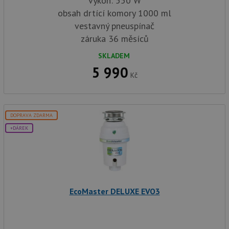
výkon: 550 W
obsah drtící komory 1000 ml
vestavný pneuspínač
záruka 36 měsíců
SKLADEM
5 990
Kč
DOPRAVA ZDARMA
+DÁREK
EcoMaster DELUXE EVO3