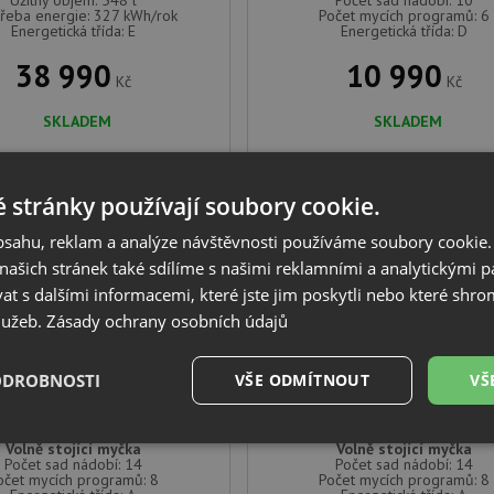
Užitný objem: 548 l
Počet sad nádobí: 10
řeba energie: 327 kWh/rok
Počet mycích programů: 6
Energetická třída: E
Energetická třída: D
38 990
10 990
Kč
Kč
SKLADEM
SKLADEM
 stránky používají soubory cookie.
DARMA
DOPRAVA ZDARMA
obsahu, reklam a analýze návštěvnosti používáme soubory cookie.
ašich stránek také sdílíme s našimi reklamními a analytickými par
 s dalšími informacemi, které jste jim poskytli nebo které shro
služeb.
Zásady ochrany osobních údajů
Teka DFS 76850 WH
Teka DFS 76850 SS
ODROBNOSTI
VŠE ODMÍTNOUT
VŠ
é
Výkonové
Soubory cílení
Funkční soubory
Volně stojící myčka
Volně stojící myčka
Počet sad nádobí: 14
soubory
Počet sad nádobí: 14
očet mycích programů: 8
Počet mycích programů: 8