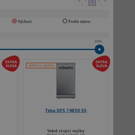
/mbr/238398992404242561
Masterpiece Movements Available
1
’s Guide to the best replica watches
Výchozí
Podle názvu
39990
DOPRAVA ZDARMA
Teka DFS 74850 SS
Volně stojící myčka