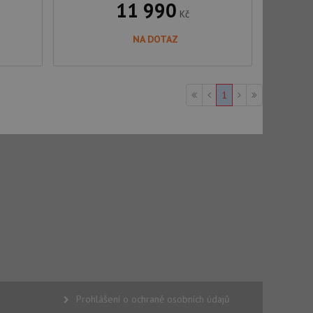
11 990
Kč
NA DOTAZ
tics - což je
1
oogle. Tento soubor
uhlasu uživatele a
ím náhodně
ebem. Zaznamenává
í každého požadavku
zásadami ochrany
relacích a
 že jejich
respektovány.
vu relace.
t Doubleclick a
vatel používá
ou koncový uživatel
ebu.
, ale pokud je
e pravděpodobně
, ale pokud je
e pravděpodobně
Prohlášení o ochraně osobních údajů
t DoubleClick