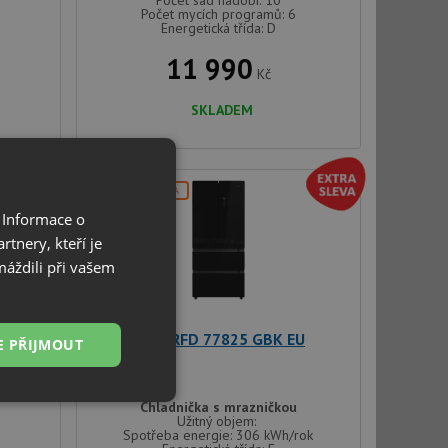
Počet sad nádobí: 10
Počet mycích programů: 6
Energetická třída: D
11 990
Kč
SKLADEM
DOPRAVA ZDARMA
 Informace o
tnery, kteří je
máždili při vašem
Teka RFD 77825 GBK EU
E PŘIJMOUT
Nezařazené
Chladnička s mrazničkou
soubory
Užitný objem:
Spotřeba energie: 306 kWh/rok