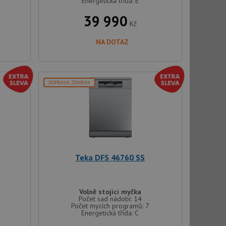
Energetická třída: E
39 990
Kč
NA DOTAZ
řazené soubory
 správa účtu. Webové
DOPRAVA ZDARMA
ci zařízení, která
používání a zlepšila
použití CORS po
Teka DFS 46760 SS
 cookie lepivosti
ch na trvání s
cript.com k
Volně stojící myčka
y cookie
Počet sad nádobí: 14
okie-Script.com
Počet mycích programů: 7
Energetická třída: C