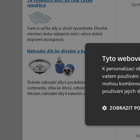
24 výdejních míst po celé České
Spot
republice
Sami si určíte, kdy si zboží vyzvednete. Dlouhá
otevírací doba výdejních míst i velice dobrá
dopravní dostupnost.
Náhradní díly ke dřezům a bateriím
Tyto webové
DOPRAVA Z
K personalizaci 
vašem používání n
Sháníte náhradní díly k produktům v našem
mohou kombinovat
sortimentu, sítka ke dřezů, odtokové systémy ke
používání jejich 
dřezům, náhradní díly k bateriím atd?
ZOBRAZIT P
Nezbytně nutn
soubory
P