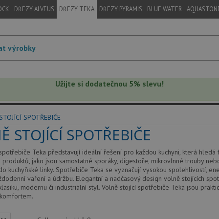
OCK
DŘEZY ALVEUS
DŘEZY TEKA
DŘEZY PYRAMIS
BLUE WATER
AQUASTON
Užijte si dodatečnou 5% slevu!
STOJÍCÍ SPOTŘEBIČE
Ě STOJÍCÍ SPOTŘEBIČE
 spotřebiče Teka představují ideální řešení pro každou kuchyni, která hledá f
u produktů, jako jsou samostatné sporáky, digestoře, mikrovlnné trouby nebo
o kuchyňské linky. Spotřebiče Teka se vyznačují vysokou spolehlivostí, ene
ždodenní vaření a údržbu. Elegantní a nadčasový design volně stojících spotř
lasiku, modernu či industriální styl. Volně stojící spotřebiče Teka jsou prak
komfortem.
ors.co/u/sanford
the anatomy of 1 1 replica watches 77070303
https://gip