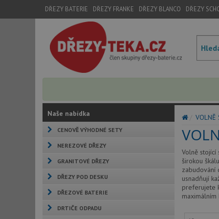
DŘEZY BATERIE
DŘEZY FRANKE
DŘEZY BLANCO
DŘEZY SCH
Naše nabídka
VOLNĚ 
VOLN
CENOVĚ VÝHODNÉ SETY
NEREZOVÉ DŘEZY
Volně stojící
širokou škál
GRANITOVÉ DŘEZY
zabudování d
DŘEZY POD DESKU
usnadňují ka
preferujete k
DŘEZOVÉ BATERIE
maximálním 
DRTIČE ODPADU
https://cool