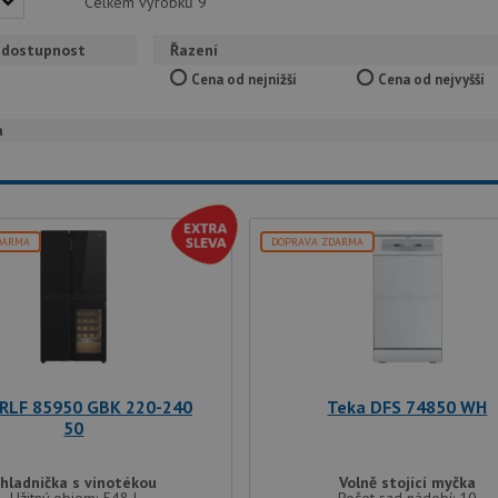
ernatives
A Beginner’s Guide to replica watches
Celkem výrobků
9
https://www.zazzle.com
ica Factory
best replica watches online trusted replica factory
A Collector
.designspiration.com/sanfordshah2026/saves/
 dostupnost
Řazení
Cena od nejnižší
Cena od nejvyšší
a
DARMA
DOPRAVA ZDARMA
 RLF 85950 GBK 220-240
Teka DFS 74850 WH
50
hladnička s vinotékou
Volně stojící myčka