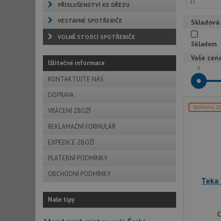
High-End Alt
PŘÍSLUŠENSTVÍ KE DŘEZU
Through Repl
https://www
VESTAVNÉ SPOTŘEBIČE
Skladová
VOLNĚ STOJÍCÍ SPOTŘEBIČE
Skladem
Vaše cen
Užitečné informace
0
KONTAKTUJTE NÁS
DOPRAVA
DOPRAVA Z
VRÁCENÍ ZBOŽÍ
REKLAMAČNÍ FORMULÁŘ
EXPEDICE ZBOŽÍ
PLATEBNÍ PODMÍNKY
OBCHODNÍ PODMÍNKY
Teka
Naše tipy
C