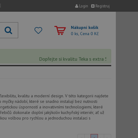
E
Login
Registruj
Nákupní košík
0 ks, Cena
0 Kč
Dopřejte si kvalitu Teka s extra 5% slevou – sleva
lexibilitu, kvalitu a moderní design. V této kategorii najdete
 myčky nádobí, které se snadno instalují bez nutnosti
rgetickou úsporností a inovativními technologiemi, které
ebičů dokonale doplní jakýkoliv kuchyňský interiér, ať už
tickou volbou pro rychlou a jednoduchou instalaci s
hy.com/channel/SanfordShah
Replica Factory and the Rise of