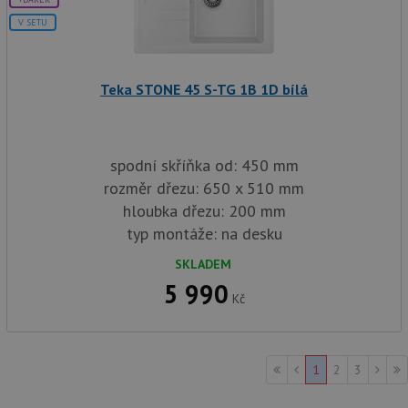
YSC
Zavřením
Te
Google LLC
prohlížeče
co
V SETU
.youtube.com
na
Yo
sl
zo
vlo
Teka STONE 45 S-TG 1B 1D bílá
_gcl_au
3 měsíce
Te
Google LLC
co
.drezy-teka.cz
na
sp
spodní skříňka od: 450 mm
Dou
pr
rozměr dřezu: 650 x 510 mm
in
tom
hloubka dřezu: 200 mm
ko
uži
typ montáže: na desku
we
a j
SKLADEM
rek
ko
5 990
uži
Kč
vid
ná
uv
we
1
2
3
__Secure-ROLLOUT_TOKEN
.youtube.com
6 měsíců
VISITOR_INFO1_LIVE
6 měsíců
Te
Google LLC