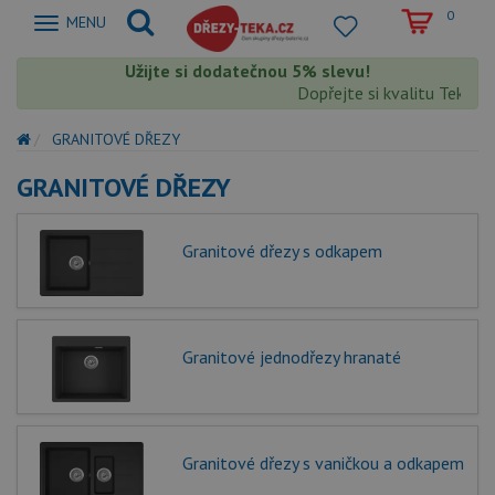
0
Zobrazit
MENU
nabidku
Užijte si dodatečnou 5% slevu!
Dopřejte si kvalitu Teka s e
GRANITOVÉ DŘEZY
GRANITOVÉ DŘEZY
Granitové dřezy s odkapem
Granitové jednodřezy hranaté
Granitové dřezy s vaničkou a odkapem