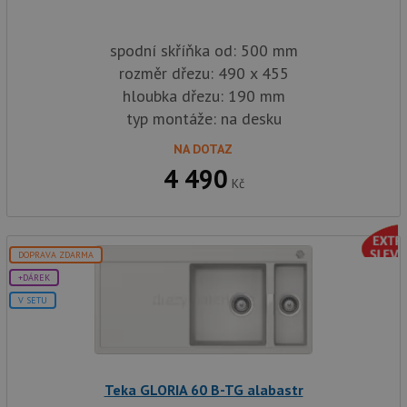
spodní skříňka od: 500 mm
rozměr dřezu: 490 x 455
hloubka dřezu: 190 mm
typ montáže: na desku
NA DOTAZ
4 490
Kč
DOPRAVA ZDARMA
+DÁREK
V SETU
Teka GLORIA 60 B-TG alabastr