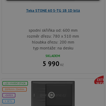
Nezbytně
Výkonové
Soubory
nutné
soubory
cílení
soubory
Teka STONE 60 S-TG 1B 1D bílá
Funkční soubory
Nezařazené
spodní skříňka od: 600 mm
soubory
rozměr dřezu: 780 x 510 mm
hloubka dřezu: 200 mm
typ montáže: na desku
SKLADEM
5 990
Nezbytně nutné soubory
Výkonové soubory
Kč
Soubory cílení
Funkční soubory
Nezařazené soubory
LZE VYVRTAT OTVOR
Nezbytně nutné soubory cookie umožňují základní
DOPRAVA ZDARMA
funkce webových stránek, jako je přihlášení
uživatele a správa účtu. Webové stránky nelze bez
+DÁREK
nezbytně nutných souborů cookie správně používat.
V SETU
Poskytovatel
/