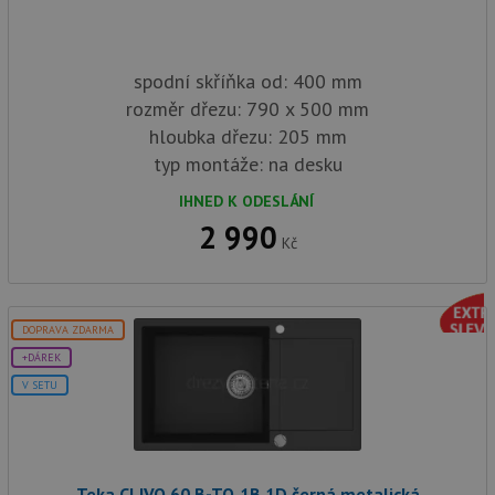
spodní skříňka od: 400 mm
rozměr dřezu: 790 x 500 mm
hloubka dřezu: 205 mm
typ montáže: na desku
IHNED K ODESLÁNÍ
2 990
Kč
DOPRAVA ZDARMA
+DÁREK
V SETU
Teka CLIVO 60 B-TQ 1B 1D černá metalická