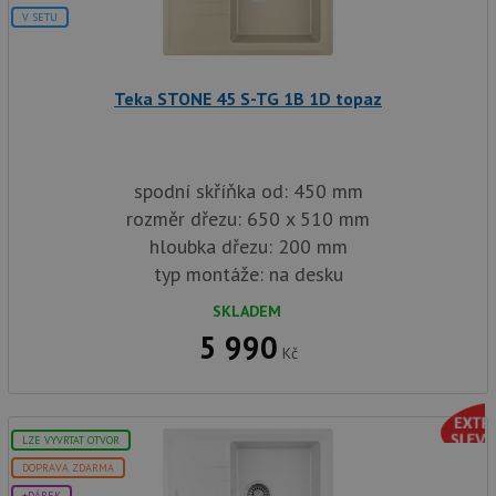
pr
V SETU
pou
spr
rel
sid
.drezy-teka.cz
4 týdny 2
Tot
Teka STONE 45 S-TG 1B 1D topaz
dny
bě
so
ale
nal
so
rel
spodní skříňka od: 450 mm
pr
pou
rozměr dřezu: 650 x 510 mm
spr
hloubka dřezu: 200 mm
rel
typ montáže: na desku
test_cookie
15 minut
Te
Google LLC
co
.doubleclick.net
na
SKLADEM
sp
5 990
Do
Kč
(kt
sp
Goo
zji
pro
ná
LZE VYVRTAT OTVOR
we
po
DOPRAVA ZDARMA
so
+DÁREK