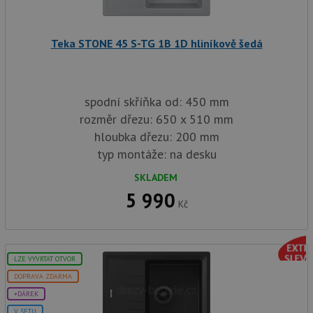
trvání 
názve
AWSA
(ALB).
Teka STONE 45 S-TG 1B 1D hliníkově šedá
CookieScriptConsent
5 měsíců
Tento 
CookieScript
4 týdny
cookie
www.drezy-teka.cz
použív
služba
Cookie
spodní skříňka od: 450 mm
Script
rozměr dřezu: 650 x 510 mm
zapam
předvo
hloubka dřezu: 200 mm
souhla
soubo
typ montáže: na desku
cookie
návště
Je nut
SKLADEM
banne
5 990
cookie
Kč
Cookie
Script
fungov
správn
AUTORIZACE
www.drezy-teka.cz
Zavřením
LZE VYVRTAT OTVOR
prohlížeče
DOPRAVA ZDARMA
+DÁREK
V SETU