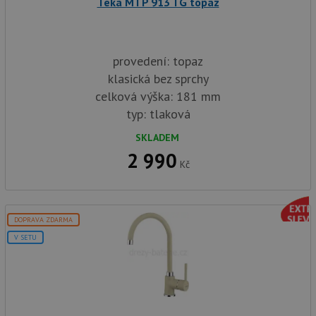
Teka MTP 913 TG topaz
provedení: topaz
klasická bez sprchy
celková výška: 181 mm
typ: tlaková
SKLADEM
2 990
Kč
DOPRAVA ZDARMA
V SETU