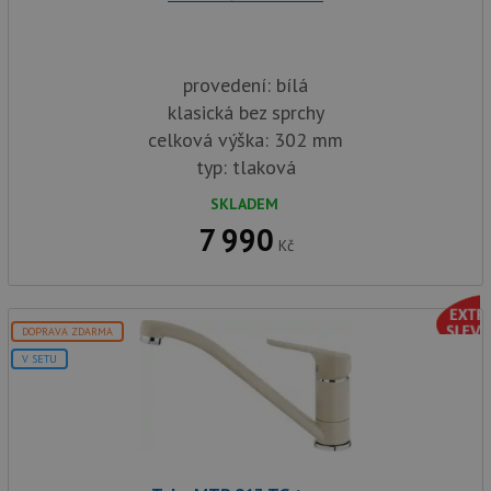
provedení: bílá
klasická bez sprchy
celková výška: 302 mm
typ: tlaková
SKLADEM
7 990
Kč
DOPRAVA ZDARMA
V SETU