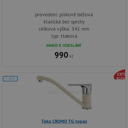
provedení: pískově béžová
klasická bez sprchy
celková výška: 341 mm
typ: tlaková
IHNED K ODESLÁNÍ
990
Kč
V SETU
Teka CROMO TG topaz