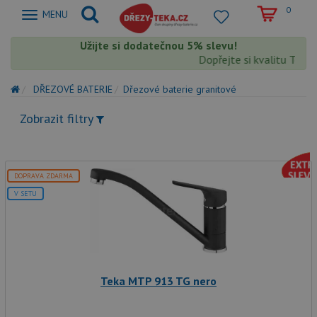
0
Zobrazit
MENU
nabidku
Užijte si dodatečnou 5% slevu!
Dopřejte si kvalitu Teka s
DŘEZOVÉ BATERIE
Dřezové baterie granitové
Zobrazit filtry
DOPRAVA ZDARMA
V SETU
Teka MTP 913 TG nero