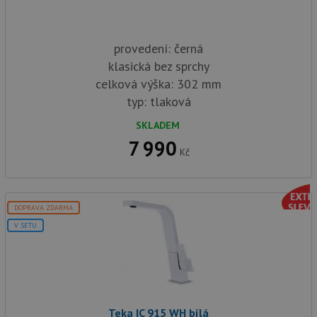
provedení: černá
klasická bez sprchy
celková výška: 302 mm
typ: tlaková
SKLADEM
7 990
Kč
DOPRAVA ZDARMA
V SETU
Teka IC 915 WH bílá