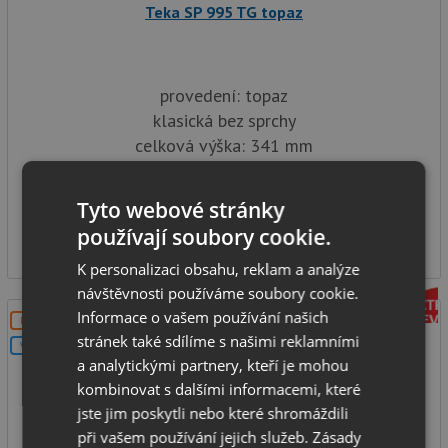
Teka SP 995 TG topaz
provedení: topaz
klasická bez sprchy
celková výška: 341 mm
typ: tlaková
SKLADEM
Tyto webové stránky
3 990
používají soubory cookie.
Kč
K personalizaci obsahu, reklam a analýze
návštěvnosti používáme soubory cookie.
Informace o vašem používání našich
DOPRAVA ZDARMA
stránek také sdílíme s našimi reklamními
V SETU
a analytickými partnery, kteří je mohou
kombinovat s dalšími informacemi, které
jste jim poskytli nebo které shromáždili
při vašem používání jejich služeb.
Zásady