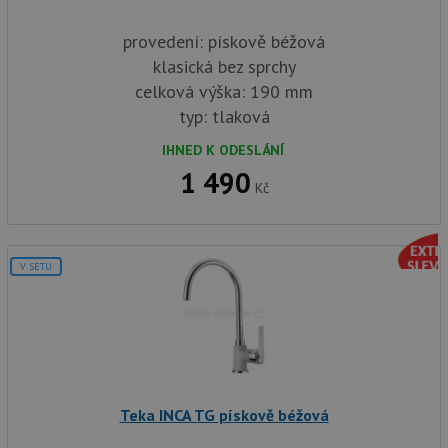
provedení: pískově béžová
klasická bez sprchy
celková výška: 190 mm
typ: tlaková
IHNED K ODESLÁNÍ
1 490
Kč
V SETU
Teka INCA TG pískově béžová