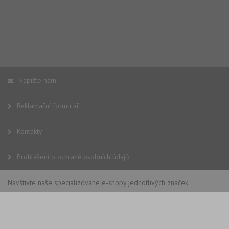
Napište nám
Reklamační formulář
Kontakty
Prohlášení o ochraně osobních údajů
Navštivte naše specializované e-shopy jednotlivých značek: