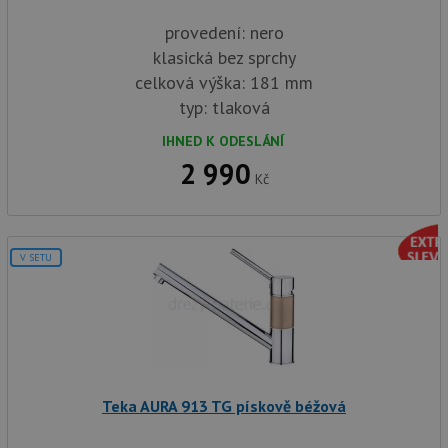
provedení: nero
klasická bez sprchy
celková výška: 181 mm
typ: tlaková
IHNED K ODESLÁNÍ
2 990
Kč
V SETU
Teka AURA 913 TG pískově béžová