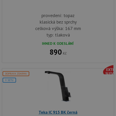
provedení: topaz
klasická bez sprchy
celková výška: 167 mm
typ: tlaková
IHNED K ODESLÁNÍ
890
Kč
DOPRAVA ZDARMA
V SETU
Teka IC 915 BK černá