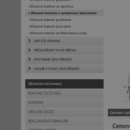
- Dřezové baterie se sprchou
» Dřezové baterie s vytahovací koncovkou
- Dřezové baterie pružinové
- Dřezové baterie pod okno
- Dřezové baterie na filtrovanou vodu
DRTIČE ODPADU
PŘÍSLUŠENSTVÍ KE DŘEZU
VESTAVNÉ SPOTŘEBIČE
VOLNĚ STOJÍCÍ SPOTŘEBIČE
Užitečné informace
KONTAKTUJTE NÁS
DOPRAVA
VRÁCENÍ ZBOŽÍ
Cenově vý
REKLAMAČNÍ FORMULÁŘ
Cenov