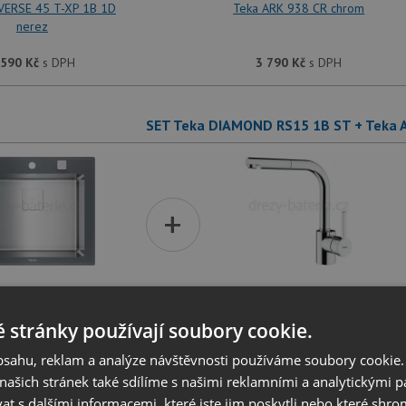
VERSE 45 T-XP 1B 1D
Teka ARK 938 CR chrom
nerez
 590
Kč
s DPH
3 790
Kč
s DPH
SET Teka DIAMOND RS15 1B ST + Teka 
+
IAMOND RS15 1B ST
Teka ARK 938 CR chrom
 stránky používají soubory cookie.
 990
Kč
s DPH
3 790
Kč
s DPH
obsahu, reklam a analýze návštěvnosti používáme soubory cookie.
ašich stránek také sdílíme s našimi reklamními a analytickými par
 s dalšími informacemi, které jste jim poskytli nebo které shro