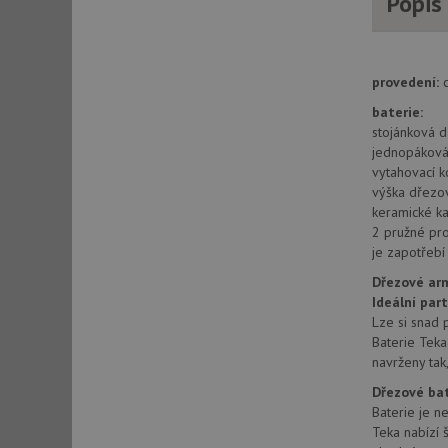
Popis
AWSALBCORS
provedení:
CookieScriptConse
baterie:
stojánková d
jednopáková 
AUTORIZACE
vytahovací k
výška dřezo
keramické ka
2 pružné pr
je zapotřeb
Název
Dřezové ar
Název
Ideální par
_ga
Lze si snad 
VISITOR_PRIVACY_
Baterie Teka
navrženy tak
Dřezové ba
_ga_9T91YFLEPX
__Secure-YNID
Baterie je ne
Teka nabízí 
IDE