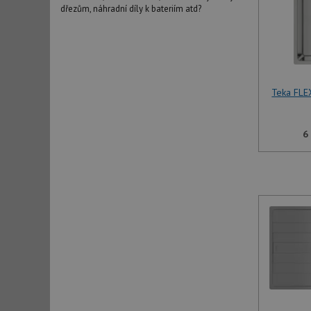
dřezům, náhradní díly k bateriím atd?
Teka FLE
6