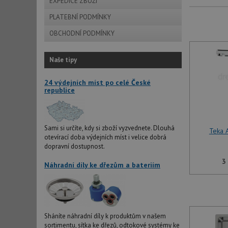
EXPEDICE ZBOŽÍ
PLATEBNÍ PODMÍNKY
OBCHODNÍ PODMÍNKY
Naše tipy
24 výdejních míst po celé České
republice
Sami si určíte, kdy si zboží vyzvednete. Dlouhá
Teka 
otevírací doba výdejních míst i velice dobrá
dopravní dostupnost.
3
Náhradní díly ke dřezům a bateriím
Sháníte náhradní díly k produktům v našem
sortimentu, sítka ke dřezů, odtokové systémy ke