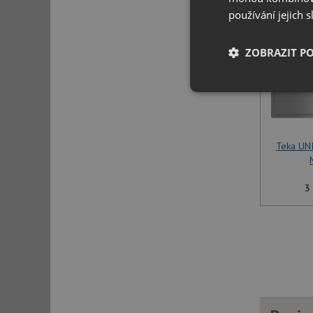
používání jejich 
ZOBRAZIT P
Nezbytně nutn
soubory
Teka UN
3
Nezbytně nutn
Nezbytně nutné soubo
stránky nelze bez ne
Název
udid