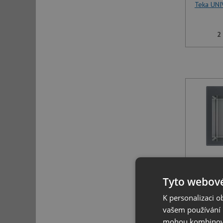
Teka UNI
2
Teka D
Tyto webové
10
K personalizaci 
vašem používání n
mohou kombinovat