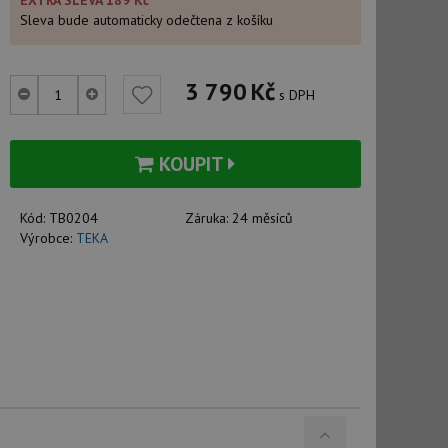
EXTRA SLEVA 189 Kč
Sleva bude automaticky odečtena z košíku
3 790
Kč
s DPH
KOUPIT
Kód:
TB0204
Záruka:
24 měsíců
Výrobce:
TEKA