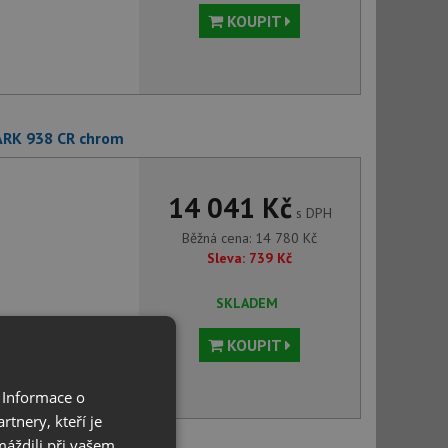
KOUPIT
ARK 938 CR chrom
14 041 Kč
s DPH
Běžná cena:
14 780
Kč
Sleva:
739
Kč
SKLADEM
KOUPIT
 Informace o
tnery, kteří je
máždili při vašem