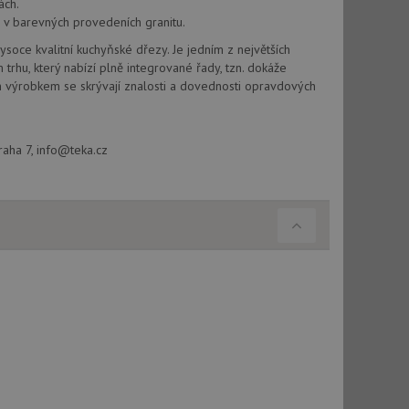
vatel používá
ách.
ou koncový uživatel
 v barevných provedeních granitu.
ebu.
vysoce kvalitní kuchyňské dřezy. Je jedním z největších
, ale pokud je
hu, který nabízí plně integrované řady, tzn. dokáže
e pravděpodobně
m výrobkem se skrývají znalosti a dovednosti opravdových
, ale pokud je
e pravděpodobně
raha 7, info@teka.cz
t DoubleClick
stila, zda prohlížeč
okie.
ke sledování
t Doubleclick a
vatel používá
ou koncový uživatel
ebu.
e sledování
be vložená do
webu používá novou