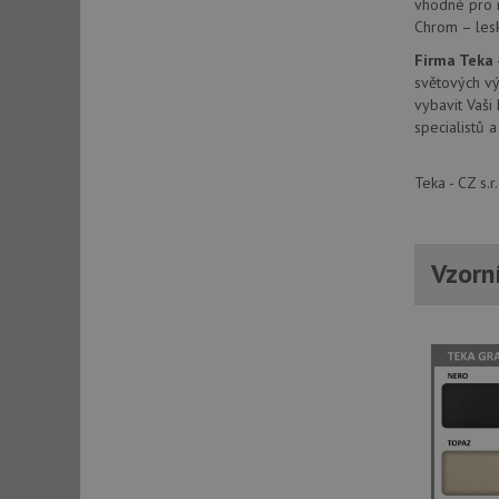
vhodné pro 
Chrom – lesk
Firma Teka
sid
světových vý
vybavit Vaši
specialistů a
sid
Teka - CZ s.
test_cookie
YSC
Vzorn
_gcl_au
__Secure-ROLLOU
VISITOR_INFO1_LIV