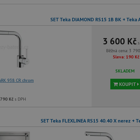
SET Teka DIAMOND RS15 1B BK + Teka 
3 600 Kč
s
Běžná cena:
3 79
Sleva:
190
Kč
SKLADEM
ARK 938 CR chrom
KOUPIT
 790
Kč
s DPH
SET Teka FLEXLINEA RS15 40.40 X nerez + T