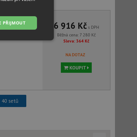
+ Teka ARK 938 CR chrom
E PŘIJMOUT
6 916 Kč
s DPH
Běžná cena:
7 280
Kč
Sleva:
364
Kč
Nezařazené
soubory
NA DOTAZ
KOUPIT
řazené soubory
h 40 setů
 správa účtu. Webové
ci zařízení, která
používání a zlepšila