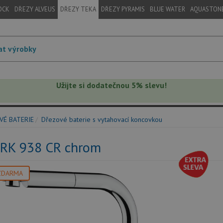
OCK
DŘEZY ALVEUS
DŘEZY TEKA
DŘEZY PYRAMIS
BLUE WATER
AQUASTON
Užijte si dodatečnou 5% slevu!
VÉ BATERIE
Dřezové baterie s vytahovací koncovkou
ARK 938 CR chrom
ZDARMA