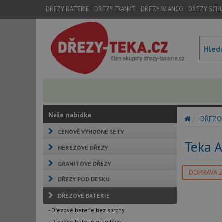
DŘEZY BATERIE
DŘEZY FRANKE
DŘEZY BLANCO
DŘEZY SCH
Naše nabídka
DŘEZO
CENOVĚ VÝHODNÉ SETY
Teka 
NEREZOVÉ DŘEZY
GRANITOVÉ DŘEZY
DOPRAVA 
DŘEZY POD DESKU
DŘEZOVÉ BATERIE
- Dřezové baterie bez sprchy
- Dřezové baterie granitové