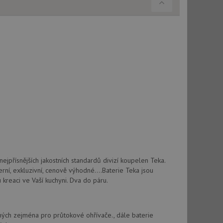
použití CORS po
 cookie lepivosti
ch na trvání s
cript.com k
y cookie
okie-Script.com
tics - což je
oogle. Tento soubor
jpřísnějších jakostních standardů divizí koupelen Teka.
uhlasu uživatele a
ím náhodně
ebem. Zaznamenává
rní, exkluzivní, cenově výhodné....Baterie Teka jsou
í každého požadavku
zásadami ochrany
 kreaci ve Vaší kuchyni. Dva do páru.
relacích a
 že jejich
respektovány.
vu relace.
odných zejména pro průtokové ohřívače., dále baterie
t Doubleclick a