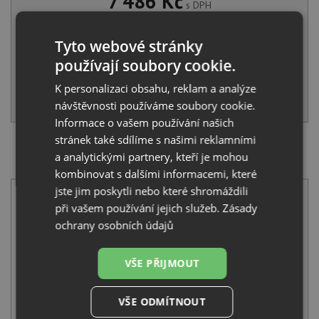
7 486 Kč
s DPH
Běžná cena:
7 880
Kč
Sleva:
394
Kč
Tyto webové stránky
používají soubory cookie.
NA DOTAZ
K personalizaci obsahu, reklam a analýze
KOUPIT
návštěvnosti používáme soubory cookie.
Informace o vašem používání našich
stránek také sdílíme s našimi reklamními
SET Teka STONE 60 S-TG 1B 1D černá edice + Teka
a analytickými partnery, kteří je mohou
UNI 9331 BK černá matná
kombinovat s dalšími informacemi, které
jste jim poskytli nebo které shromáždili
při vašem používání jejich služeb.
Zásady
ochrany osobních údajů
VŠE PŘIJMOUT
Teka STONE 60 S-TG 1B 1D černá edice
5 990
Kč
s DPH
VŠE ODMÍTNOUT