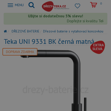
0
Zobrazit
MENU
nabidku
Užijte si dodatečnou 5% slevu!
Dopřejte si kvalitu Teka s 
DŘEZOVÉ BATERIE
Dřezové baterie s vytahovací koncovkou
Teka UNI 9331 BK černá matná
DOPRAVA ZDARMA