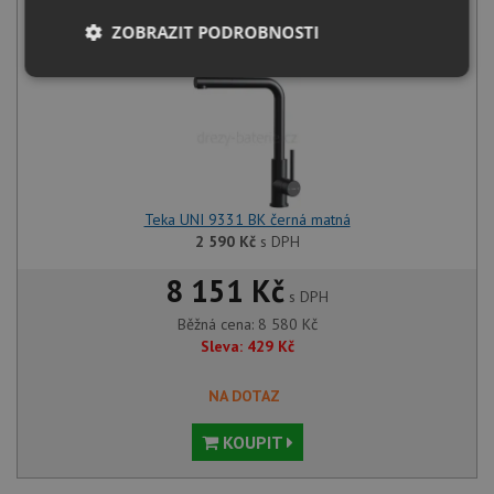
+
ZOBRAZIT PODROBNOSTI
Nezbytně
Výkonové
Soubory
nutné
soubory
cílení
soubory
Funkční soubory
Nezařazené
soubory
Teka UNI 9331 BK černá matná
2 590
Kč
s DPH
8 151 Kč
s DPH
Běžná cena:
8 580
Kč
Sleva:
429
Kč
Nezbytně nutné soubory
Výkonové soubory
NA DOTAZ
Soubory cílení
Funkční soubory
Nezařazené soubory
KOUPIT
Nezbytně nutné soubory cookie umožňují základní
funkce webových stránek, jako je přihlášení