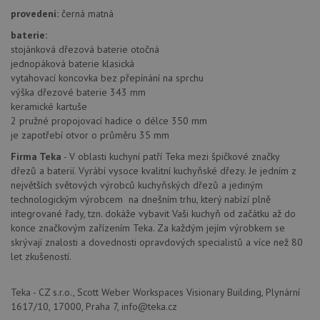
provedení:
černá matná
baterie:
stojánková dřezová baterie otočná
jednopáková baterie klasická
vytahovací koncovka bez přepínání na sprchu
Poskytovatel
výška dřezové baterie 343 mm
Název
Vyprší
Popis
/
Doména
keramické kartuše
Poskytovatel
/
Název
Vyprší
Po
_ga
1 rok
Tento název
Google LLC
2 pružné propojovací hadice o délce 350 mm
Doména
1
souboru cookie
.drezy-
je zapotřebí otvor o průměru 35 mm
měsíc
je spojen s
teka.cz
VISITOR_PRIVACY_METADATA
6 měsíců
Te
YouTube
Google
coo
.youtube.com
Firma Teka
- V oblasti kuchyní patří Teka mezi špičkové značky
Universal
uk
Analytics - což je
dřezů a baterií. Vyrábí vysoce kvalitní kuchyňské dřezy. Je jedním z
so
významná
uži
největších světových výrobců kuchyňských dřezů a jediným
aktualizace
vo
technologickým výrobcem na dnešním trhu, který nabízí plně
běžněji
pro
používané
int
integrované řady, tzn. dokáže vybavit Vaši kuchyň od začátku až do
analytické
we
konce značkovým zařízením Teka. Za každým jejím výrobkem se
služby Google.
Za
Tento soubor
skrývají znalosti a dovednosti opravdových specialistů a více než 80
úd
cookie se
so
let zkušeností.
používá k
náv
rozlišení
rů
jedinečných
zá
uživatelů
Teka - CZ s.r.o., Scott Weber Workspaces Visionary Building, Plynární
oc
přiřazením
os
1617/10, 17000, Praha 7, info@teka.cz
náhodně
a 
vygenerovaného