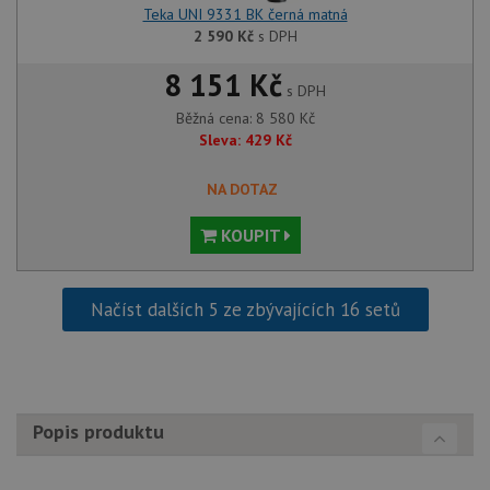
lepivos
Teka UNI 9331 BK černá matná
každou
2 590
Kč
s DPH
těchto
lepivos
založe
8 151 Kč
trvání 
s DPH
názve
Běžná cena:
8 580
Kč
AWSA
(ALB).
Sleva:
429
Kč
CookieScriptConsent
5 měsíců
Tento 
CookieScript
4 týdny
cookie
www.drezy-teka.cz
NA DOTAZ
použív
služba
Cookie
KOUPIT
Script
zapam
předvo
souhla
soubo
Načíst dalších 5 ze zbývajících 16 setů
cookie
návště
Je nut
banne
cookie
Cookie
Script
fungov
Popis produktu
správn
AUTORIZACE
www.drezy-teka.cz
Zavřením
prohlížeče