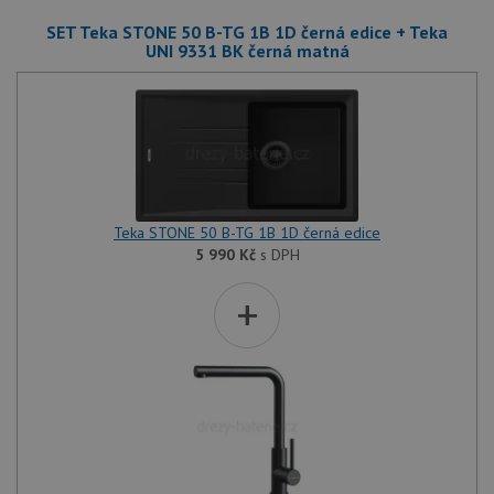
uživatele a správa účtu. Webové stránky nelze bez
SET Teka STONE 50 B-TG 1B 1D černá edice + Teka
nezbytně nutných souborů cookie správně používat.
UNI 9331 BK černá matná
Poskytovatel
/
Název
Vyprší
Popis
Doména
udid
.drezy-teka.cz
4 týdny 2
Tento 
dny
se pou
jedine
identif
zařízen
mají př
webov
stránc
Teka STONE 50 B-TG 1B 1D černá edice
sledov
5 990
Kč
s DPH
použív
zlepšil
uživat
+
zkušen
AWSALBCORS
1 týden
Pro
Amazon.com Inc.
pokrač
widget-
podpo
mediator.zopim.com
lepivos
případ
použit
po aktu
zásadách ochrany soukromí společnosti Google
Chrom
vytvář
další 
cookie