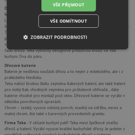
VŠE PŘIJMOUT
Dřezové armatury
Ideální partner pro Váš dřez
Lze si snad představit dřez značky Teka bez dřezové baterie Teka?
VŠE ODMÍTNOUT
Jsou vyrobeny dle nejpřísnějších jakostních standardů divizí koupelen
Teka. Baterie Teka jsou stvořeny proto, aby se staly perfektním
ZOBRAZIT PODROBNOSTI
partnerem pro Váš dřez. Moderní, exkluzivní, cenově
výhodné....Baterie Teka jsou navrženy tak, aby skvěle doplnily novou
Nezbytně
Výkonové
Soubory
řadu dřezů Teka vytvořily designově přitažlivou kreaci ve Vaší
nutné
soubory
cílení
kuchyni. Dva do páru.
soubory
Dřezové baterie
Baterie je nedílnou součástí dřezu a to nejen z estetického, ale i z
praktického hlediska.
Funkční soubory
Nezařazené
Teka nabízí širokou škálu zejména tlakových baterií, ale také baterií
soubory
pro nízký tlak, vhodných zejména pro průtokové ohřívače., dále
baterie vhodné pro montáž pod okno. Dřezové baterie se vyrábí v
několika povrchových úpravách.
Chrom – lesklý, vysoce odolný povrch, snadný na údržbu, nerez a
matný chrom. Ale také v barevných provedeních granitu.
Firma Teka
- V oblasti kuchyní patří Teka mezi špičkové značky
dřezů a baterií. Vyrábí vysoce kvalitní kuchyňské dřezy. Je jedním z
Nezbytně nutné soubory
Výkonové soubory
největších světových výrobců kuchyňských dřezů a jediným