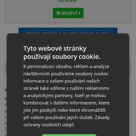
SKLADEM
KOUPIT
Načíst dalších 5 ze zbývajících 1 setů
Tyto webové stránky
používají soubory cookie.
K personalizaci obsahu, reklam a analýze
Popis produktu
návštěvnosti používáme soubory cookie.
Informace o vašem používání našich
stránek také sdílíme s našimi reklamními
provedení:
titan
a analytickými partnery, kteří je mohou
baterie:
kombinovat s dalšími informacemi, které
stojánková dřezová baterie otočná
jste jim poskytli nebo které shromáždili
jednopáková baterie klasická
při vašem používání jejich služeb.
Zásady
výška baterie 292 mm
keramické kartuše
ochrany osobních údajů
2 pružné propojovací hadice o délce 350 mm
je zapotřebí otvor o průměru 35 mm