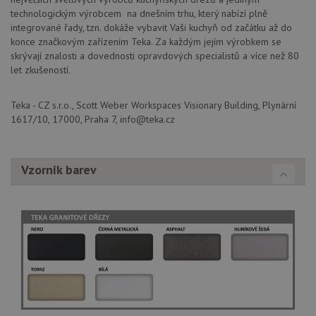
Soubory cílení
Funkční soubory
technologickým výrobcem na dnešním trhu, který nabízí plně
integrované řady, tzn. dokáže vybavit Vaši kuchyň od začátku až do
Nezařazené soubory
konce značkovým zařízením Teka. Za každým jejím výrobkem se
Nezbytně nutné soubory cookie umožňují základní
skrývají znalosti a dovednosti opravdových specialistů a více než 80
funkce webových stránek, jako je přihlášení
let zkušeností.
uživatele a správa účtu. Webové stránky nelze bez
nezbytně nutných souborů cookie správně používat.
Teka - CZ s.r.o., Scott Weber Workspaces Visionary Building, Plynární
Poskytovatel
/
Název
Vyprší
Popis
1617/10, 17000, Praha 7, info@teka.cz
Doména
udid
.drezy-teka.cz
4 týdny 2
Tento 
dny
se pou
jedine
Vzorník barev
identif
zařízen
mají př
webov
stránc
sledov
použív
zlepšil
uživat
zkušen
AWSALBCORS
1 týden
Pro
Amazon.com Inc.
pokrač
widget-
podpo
mediator.zopim.com
lepivos