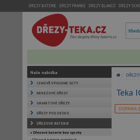
DŘEZY BATERIE
DŘEZY FRANKE
DŘEZY BLANCO
DŘEZY SCH
Naše nabídka
DŘEZO
CENOVĚ VÝHODNÉ SETY
Teka 
NEREZOVÉ DŘEZY
GRANITOVÉ DŘEZY
DOPRAVA 
DŘEZY POD DESKU
DŘEZOVÉ BATERIE
» Dřezové baterie bez sprchy
- Dřezové baterie granitové