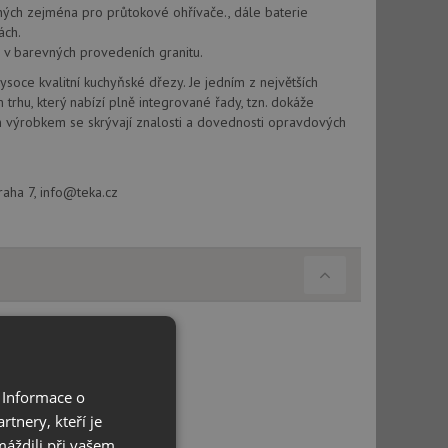
odných zejména pro průtokové ohřívače., dále baterie
ách.
 v barevných provedeních granitu.
vysoce kvalitní kuchyňské dřezy. Je jedním z největších
hu, který nabízí plně integrované řady, tzn. dokáže
m výrobkem se skrývají znalosti a dovednosti opravdových
raha 7, info@teka.cz
 Informace o
tnery, kteří je
máždili při vašem