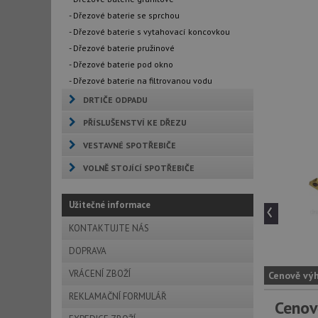
- Dřezové baterie se sprchou
- Dřezové baterie s vytahovací koncovkou
- Dřezové baterie pružinové
- Dřezové baterie pod okno
- Dřezové baterie na filtrovanou vodu
DRTIČE ODPADU
PŘÍSLUŠENSTVÍ KE DŘEZU
VESTAVNÉ SPOTŘEBIČE
VOLNĚ STOJÍCÍ SPOTŘEBIČE
‹
Užitečné informace
KONTAKTUJTE NÁS
DOPRAVA
VRÁCENÍ ZBOŽÍ
Cenově vý
REKLAMAČNÍ FORMULÁŘ
Cenov