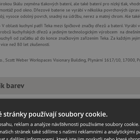
širokou škálu zejména tlakových baterií, ale také baterií pro nízký tlak, vh
montáž pod okno. Dřezové baterie se vyrábí v několika povrchových úprav
lý, vysoce odolný povrch, snadný na údržbu, nerez a matný chrom. Ale také
- V oblasti kuchyní patří Teka mezi špičkové značky dřezů a baterií. Vyrábí 
robců kuchyňských dřezů a jediným technologickým výrobcem na dnešním tr
 kuchyň od začátku až do konce značkovým zařízením Teka. Za každým její
 více než 80 let zkušeností.
r.o., Scott Weber Workspaces Visionary Building, Plynární 1617/10, 17000, P
ík barev
 stránky používají soubory cookie.
obsahu, reklam a analýze návštěvnosti používáme soubory cookie.
ašich stránek také sdílíme s našimi reklamními a analytickými par
 s dalšími informacemi, které jste jim poskytli nebo které shro