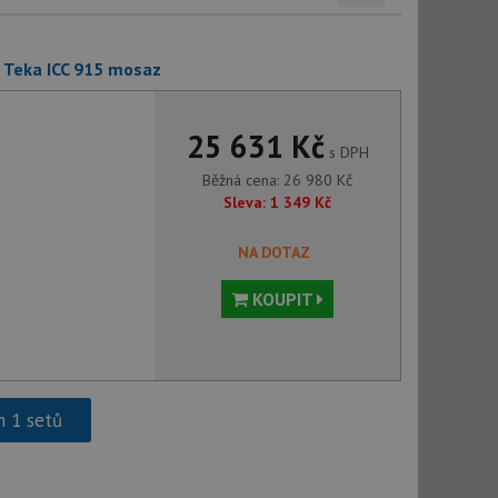
 Teka ICC 915 mosaz
25 631 Kč
s DPH
Běžná cena:
26 980
Kč
Sleva:
1 349
Kč
NA DOTAZ
KOUPIT
h 1 setů