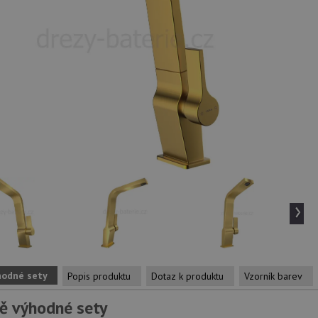
›
hodné sety
Popis produktu
Dotaz k produktu
Vzorník barev
ě výhodné sety