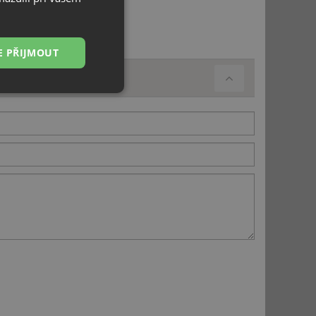
E PŘIJMOUT
Nezařazené
soubory
řazené soubory
 správa účtu. Webové
ci zařízení, která
používání a zlepšila