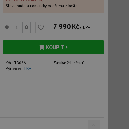
EXTRA SLEVA 400 Kč
Sleva bude automaticky odečtena z košíku
7 990
Kč
s DPH
KOUPIT
Kód:
TB0261
Záruka:
24 měsíců
Výrobce:
TEKA