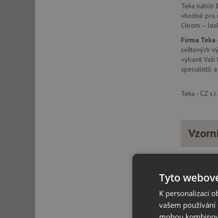
Teka nabízí 
vhodné pro 
Chrom – lesk
Firma Teka
světových vý
vybavit Vaši
specialistů a
Teka - CZ s.
Vzorn
Tyto webové
K personalizaci 
vašem používání n
mohou kombinovat