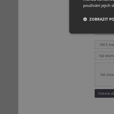
používání jejich 
ZOBRAZIT P
Dotaz
Nezbytně nutn
soubory
Váš E-mai
Váš telef
Nezbytně nutn
Váš dota
Nezbytně nutné soubo
stránky nelze bez ne
Odeslat d
Název
udid