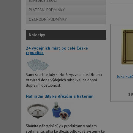
EXPEDICE ZBOŽÍ
PLATEBNÍ PODMÍNKY
OBCHODNÍ PODMÍNKY
Naše tipy
24 výdejních míst po celé České
republice
Sami si určíte, kdy si zboží vyzvednete. Dlouhá
Teka FLE
otevírací doba výdejních míst i velice dobrá
dopravní dostupnost.
18
Náhradní díly ke dřezům a bateriím
Sháníte náhradní díly k produktům v našem
sortimentu, sítka ke dřezů, odtokové systémy ke