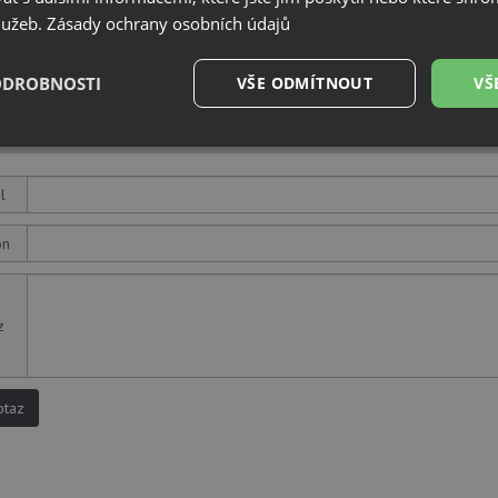
služeb.
Zásady ochrany osobních údajů
ODROBNOSTI
VŠE ODMÍTNOUT
VŠ
 k produktu
é
Výkonové
Soubory cílení
Funkční soubory
soubory
l
on
é soubory
Výkonové soubory
Soubory cílení
Funkční soubory
Neza
z
ry cookie umožňují základní funkce webových stránek, jako je přihlášení uživatele a
zbytně nutných souborů cookie správně používat.
otaz
Poskytovatel
/
Vyprší
Popis
Doména
.drezy-teka.cz
4 týdny 2
Tento cookie se používá k jedinečné identifika
dny
mají přístup k webové stránce, aby sledovala 
uživatelskou zkušenost.