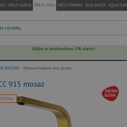
OCK
DŘEZY ALVEUS
DŘEZY TEKA
DŘEZY PYRAMIS
BLUE WATER
AQUASTON
Užijte si dodatečnou 5% slevu!
VÉ BATERIE
Dřezové baterie bez sprchy
ICC 915 mosaz
ZDARMA