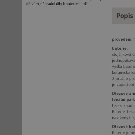
dřezům, náhradní díly k bateriím atd?
Popis
provedení:
baterie:
stojánková d
jednopáková 
výška bater
keramické ka
2 pružné pr
je zapotřeb
Dřezové ar
Ideální par
Lze si snad 
Baterie Teka
navrženy tak
Dřezové ba
Baterie je ne