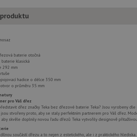
 produktu
mosaz
řezová baterie otočná
baterie klasická
ie 292 mm
rtuše
opojovací hadice o délce 350 mm
í otvor o průměru 35 mm
matury
tner pro Váš dřez
představit dřez značky Teka bez dřezové baterie Teka? Jsou vyrobeny dle ne
 jsou stvořeny proto, aby se staly perfektním partnerem pro Váš dřez. Mode
, aby skvěle doplnily novou řadu dřezů Teka vytvořily designově přitažlivou
terie
dílnou součástí dřezu a to nejen z estetického, ale i z praktického hlediska.