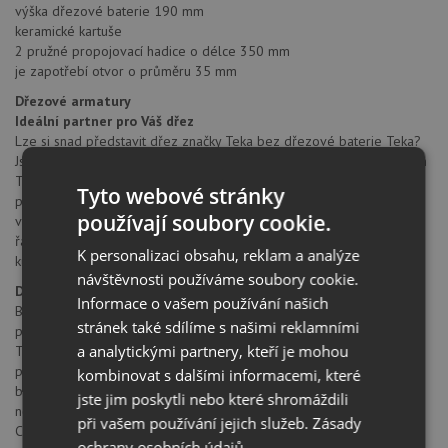
výška dřezové baterie 190 mm
keramické kartuše
2 pružné propojovací hadice o délce 350 mm
je zapotřebí otvor o průměru 35 mm
Dřezové armatury
Ideální partner pro Váš dřez
Lze si snad představit dřez značky Teka bez dřezové baterie Teka?
Jsou vyrobeny dle nejpřísnějších jakostních standardů divizí koupelen
Teka. Baterie Teka jsou stvořeny proto, aby se staly perfektním
Tyto webové stránky
partnerem pro Váš dřez. Moderní, exkluzivní, cenově
používají soubory cookie.
výhodné....Baterie Teka jsou navrženy tak, aby skvěle doplnily novou
řadu dřezů Teka vytvořily designově přitažlivou kreaci ve Vaší
K personalizaci obsahu, reklam a analýze
kuchyni. Dva do páru.
návštěvnosti používáme soubory cookie.
Dřezové baterie
Informace o vašem používání našich
Baterie je nedílnou součástí dřezu a to nejen z estetického, ale i z
stránek také sdílíme s našimi reklamními
praktického hlediska.
a analytickými partnery, kteří je mohou
Teka nabízí širokou škálu zejména tlakových baterií, ale také baterií
pro nízký tlak, vhodných zejména pro průtokové ohřívače., dále
kombinovat s dalšími informacemi, které
baterie vhodné pro montáž pod okno. Dřezové baterie se vyrábí v
jste jim poskytli nebo které shromáždili
několika povrchových úpravách.
při vašem používání jejich služeb.
Zásady
Chrom – lesklý, vysoce odolný povrch, snadný na údržbu, nerez a
ochrany osobních údajů