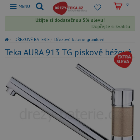
0
Zobrazit
MENU
nabidku
Užijte si dodatečnou 5% slevu!
Dopřejte si kvalitu Tek
DŘEZOVÉ BATERIE
Dřezové baterie granitové
Teka AURA 913 TG pískově béžová