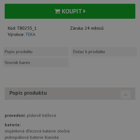
KOUPIT
Kód:
TB0255_1
Záruka:
24 měsíců
Výrobce:
TEKA
Popis produktu
Dotaz k produktu
Vzorník barev
Popis produktu
provedení:
pískově béžová
baterie:
stojánková dřezová baterie otočná
jednopáková baterie klasická