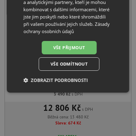
a analytickými partnery, kteří je mohou
kombinovat s dalšími informacemi, které
Teka BE LINEA RS15 71.40 X nerez
jste jim poskytli nebo které shromáždili
9 990
Kč
s DPH
při vašem používání jejich služeb.
Zásady
+
ochrany osobních údajů
VŠE PŘIJMOUT
VŠE ODMÍTNOUT
ZOBRAZIT PODROBNOSTI
Teka MTP 978 CR chrom
Nezbytně
Výkonové
Soubory
3 490
Kč
s DPH
nutné
soubory
cílení
soubory
12 806 Kč
s DPH
Běžná cena:
13 480
Kč
Sleva:
674
Kč
Funkční soubory
Nezařazené
soubory