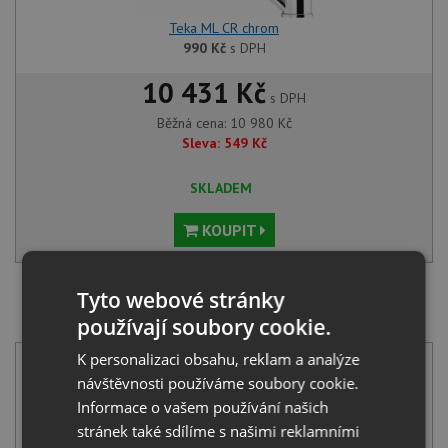
Teka ML CR chrom
990
Kč
s DPH
10 431 Kč
s DPH
Běžná cena:
10 980
Kč
Sleva:
549
Kč
SKLADEM
KOUPIT
Tyto webové stránky
SET Teka BE LINEA RS15 71.40 X nerez + Teka MTP
používají soubory cookie.
978 CR chrom
K personalizaci obsahu, reklam a analýze
návštěvnosti používáme soubory cookie.
Informace o vašem používání našich
stránek také sdílíme s našimi reklamními