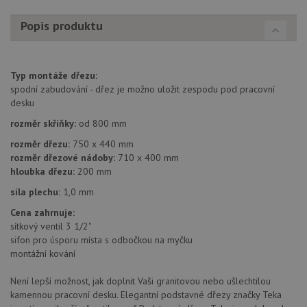
Script
zapam
Popis produktu
předvo
souhla
soubo
cookie
návště
Je nut
Typ montáže dřezu:
banne
spodní zabudování - dřez je možno uložit zespodu pod pracovní
cookie
Cookie
desku
Script
fungov
rozměr skříňky:
od 800 mm
správn
rozměr dřezu:
750 x 440 mm
AUTORIZACE
www.drezy-teka.cz
Zavřením
rozměr dřezové nádoby:
710 x 400 mm
prohlížeče
hloubka dřezu:
200 mm
síla plechu:
1,0 mm
Cena zahrnuje:
sítkový ventil 3 1/2"
sifon pro úsporu místa s odbočkou na myčku
Poskytovatel
Název
Vyprší
Popis
montážní kování
/
Doména
Poskytovatel
/
Název
Vyprší
Po
_ga
1 rok
Tento název
Google LLC
Doména
Není lepší možnost, jak doplnit Vaši granitovou nebo ušlechtilou
1
souboru cookie
.drezy-
kamennou pracovní desku. Elegantní podstavné dřezy značky Teka
měsíc
je spojen s
teka.cz
VISITOR_PRIVACY_METADATA
6 měsíců
Te
YouTube
Google
coo