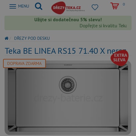
0
Zobrazit
MENU
nabidku
Užijte si dodatečnou 5% slevu!
Dopřejte si kvalitu Teka s ex
DŘEZY POD DESKU
Teka BE LINEA RS15 71.40 X nerez
DOPRAVA ZDARMA