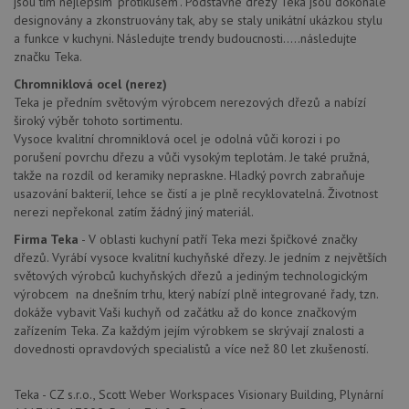
.youtube.com
jsou tím nejlepším "protikusem". Podstavné dřezy Teka jsou dokonale
Universal
uk
designovány a zkonstruovány tak, aby se staly unikátní ukázkou stylu
Analytics - což je
so
významná
a funkce v kuchyni. Následujte trendy budoucnosti.....následujte
uži
aktualizace
vo
značku Teka.
běžněji
pro
používané
int
Chromniklová ocel (nerez)
analytické
we
služby Google.
Teka je předním světovým výrobcem nerezových dřezů a nabízí
Za
Tento soubor
úd
široký výběr tohoto sortimentu.
cookie se
so
používá k
Vysoce kvalitní chromniklová ocel je odolná vůči korozi i po
náv
rozlišení
rů
porušení povrchu dřezu a vůči vysokým teplotám. Je také pružná,
jedinečných
zá
takže na rozdíl od keramiky nepraskne. Hladký povrch zabraňuje
uživatelů
oc
přiřazením
os
usazování bakterií, lehce se čistí a je plně recyklovatelná. Životnost
náhodně
a 
nerezi nepřekonal zatím žádný jiný materiál.
vygenerovaného
kte
čísla jako
jej
Firma Teka
- V oblasti kuchyní patří Teka mezi špičkové značky
identifikátoru
pre
klienta. Je
bu
dřezů. Vyrábí vysoce kvalitní kuchyňské dřezy. Je jedním z největších
součástí
bu
světových výrobců kuchyňských dřezů a jediným technologickým
každého
sez
požadavku na
výrobcem na dnešním trhu, který nabízí plně integrované řady, tzn.
re
stránku na webu
dokáže vybavit Vaši kuchyň od začátku až do konce značkovým
a slouží k
__Secure-YNID
.youtube.com
6 měsíců
výpočtu údajů o
zařízením Teka. Za každým jejím výrobkem se skrývají znalosti a
návštěvnících,
IDE
1 rok
Te
Google LLC
dovednosti opravdových specialistů a více než 80 let zkušeností.
relacích a
co
.doubleclick.net
kampaních pro
na
analytické
sp
přehledy webů.
Teka - CZ s.r.o., Scott Weber Workspaces Visionary Building, Plynární
Dou