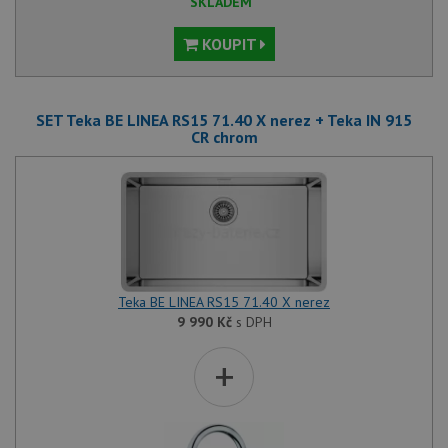
SKLADEM
KOUPIT
SET Teka BE LINEA RS15 71.40 X nerez + Teka IN 915
Nezbytně nutné soubory
Výkonové soubory
CR chrom
Soubory cílení
Funkční soubory
Nezařazené soubory
Nezbytně nutné soubory cookie umožňují základní
funkce webových stránek, jako je přihlášení
uživatele a správa účtu. Webové stránky nelze bez
nezbytně nutných souborů cookie správně používat.
Poskytovatel
/
Teka BE LINEA RS15 71.40 X nerez
Název
Vyprší
Popis
Doména
9 990
Kč
s DPH
udid
.drezy-teka.cz
4 týdny 2
Tento 
dny
se pou
+
jedine
identif
zařízen
mají př
webov
stránc