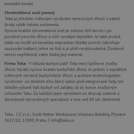
so
montážní kování
významná
uži
aktualizace
vo
běžněji
Chromniklová ocel (nerez)
pro
používané
int
Teka je předním světovým výrobcem nerezových dřezů a nabízí
analytické
we
široký výběr tohoto sortimentu.
služby Google.
Za
Tento soubor
úd
Vysoce kvalitní chromniklová ocel je odolná vůči korozi i po
cookie se
so
porušení povrchu dřezu a vůči vysokým teplotám. Je také pružná,
používá k
náv
rozlišení
takže na rozdíl od keramiky nepraskne. Hladký povrch zabraňuje
rů
jedinečných
zá
usazování bakterií, lehce se čistí a je plně recyklovatelná. Životnost
uživatelů
oc
přiřazením
nerezi nepřekonal zatím žádný jiný materiál.
os
náhodně
a 
vygenerovaného
Firma Teka
- V oblasti kuchyní patří Teka mezi špičkové značky
kte
čísla jako
jej
dřezů. Vyrábí vysoce kvalitní kuchyňské dřezy. Je jedním z největších
identifikátoru
pre
klienta. Je
světových výrobců kuchyňských dřezů a jediným technologickým
bu
součástí
bu
výrobcem na dnešním trhu, který nabízí plně integrované řady, tzn.
každého
sez
dokáže vybavit Vaši kuchyň od začátku až do konce značkovým
požadavku na
re
stránku na webu
zařízením Teka. Za každým jejím výrobkem se skrývají znalosti a
a slouží k
__Secure-YNID
.youtube.com
6 měsíců
dovednosti opravdových specialistů a více než 80 let zkušeností.
výpočtu údajů o
návštěvnících,
IDE
1 rok
Te
Google LLC
relacích a
co
.doubleclick.net
kampaních pro
Teka - CZ s.r.o., Scott Weber Workspaces Visionary Building, Plynární
na
analytické
sp
1617/10, 17000, Praha 7, info@teka.cz
přehledy webů.
Dou
pr
_ga_9T91YFLEPX
.drezy-
1 rok
Tento soubor
in
teka.cz
1
cookie používá