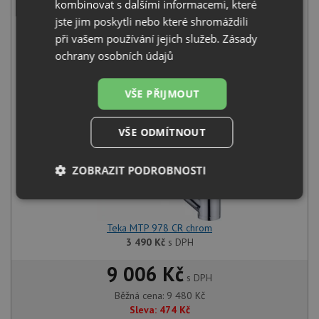
kombinovat s dalšími informacemi, které
jste jim poskytli nebo které shromáždili
při vašem používání jejich služeb.
Zásady
Teka FLEXLINEA RS15 34.40 X nerez
ochrany osobních údajů
5 990
Kč
s DPH
+
VŠE PŘIJMOUT
VŠE ODMÍTNOUT
ZOBRAZIT PODROBNOSTI
Nezbytně
Výkonové
Soubory
nutné
soubory
cílení
soubory
Teka MTP 978 CR chrom
3 490
Kč
s DPH
9 006 Kč
s DPH
Funkční soubory
Nezařazené
soubory
Běžná cena:
9 480
Kč
Sleva:
474
Kč