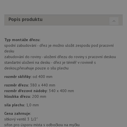
předvo
souhla
soubo
cookie
Popis produktu
návště
Je nut
banne
cookie
Cookie
Script
Typ montáže dřezu:
fungov
spodní zabudování - dřez je možno uložit zespodu pod pracovní
správn
desku
AUTORIZACE
www.drezy-teka.cz
Zavřením
zabudování do roviny - uložení dřezu do roviny s pracovní deskou
prohlížeče
standartní uložení na desku - dřez je téměř v rovinně s
deskou,přesahuje pouze o sílu plechu
rozměr skříňky:
od 400 mm
rozměr dřezu:
380 x 440 mm
rozměr dřezové nádoby:
340 x 400 mm
Poskytovatel
hloubka dřezu:
200 mm
Název
Vyprší
Popis
/
Doména
Poskytovatel
/
síla plechu:
1,0 mm
Název
Vyprší
Po
_ga
1 rok
Tento název
Google LLC
Doména
1
souboru cookie
.drezy-
Cena zahrnuje:
měsíc
je spojen s
teka.cz
VISITOR_PRIVACY_METADATA
6 měsíců
Te
YouTube
Google
sítkový ventil 3 1/2"
coo
.youtube.com
Universal
uk
sifon pro úsporu místa s odbočkou na myčku
Analytics - což je