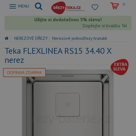
0
Zobrazit
MENU
nabidku
Užijte si dodatečnou 5% slevu!
Dopřejte si kvalitu Teka s 
NEREZOVÉ DŘEZY
Nerezové jednodřezy hranaté
Teka FLEXLINEA RS15 34.40 X
nerez
DOPRAVA ZDARMA