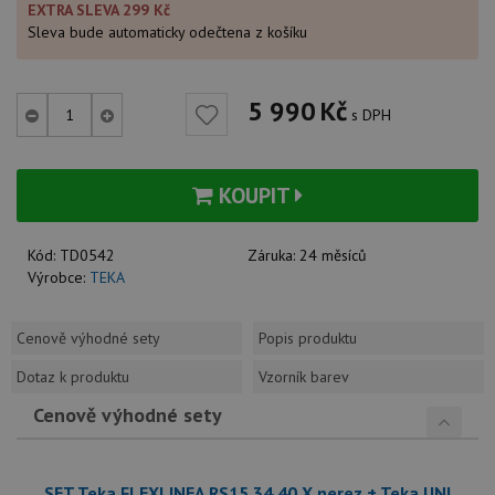
EXTRA SLEVA 299 Kč
Sleva bude automaticky odečtena z košíku
5 990
Kč
s DPH
KOUPIT
Kód:
TD0542
Záruka:
24 měsíců
Výrobce:
TEKA
Cenově výhodné sety
Popis produktu
Dotaz k produktu
Vzorník barev
Cenově výhodné sety
SET Teka FLEXLINEA RS15 34.40 X nerez + Teka UNI