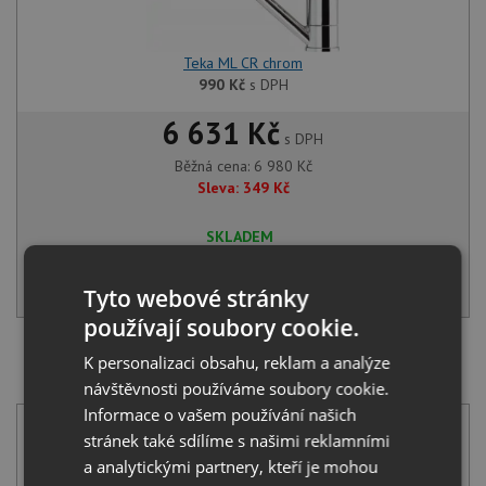
Teka ML CR chrom
990
Kč
s DPH
6 631 Kč
s DPH
Běžná cena:
6 980
Kč
Sleva:
349
Kč
SKLADEM
KOUPIT
Tyto webové stránky
používají soubory cookie.
K personalizaci obsahu, reklam a analýze
SET Teka FLEXLINEA RS15 34.40 X nerez + Teka MTP
978 CR chrom
návštěvnosti používáme soubory cookie.
Informace o vašem používání našich
stránek také sdílíme s našimi reklamními
a analytickými partnery, kteří je mohou