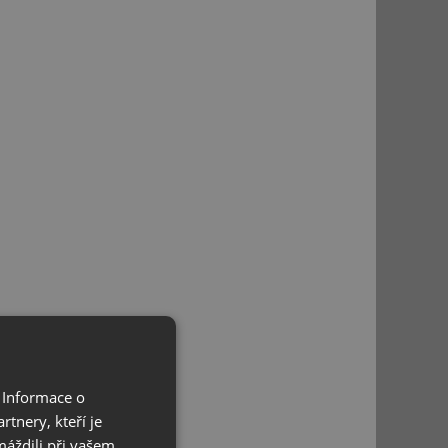
 Informace o
tnery, kteří je
máždili při vašem