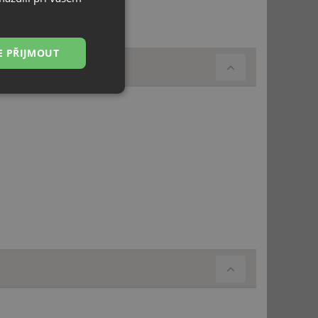
raha 7, info@teka.cz
E PŘIJMOUT
Nezařazené
soubory
řazené soubory
 správa účtu. Webové
ci zařízení, která
používání a zlepšila