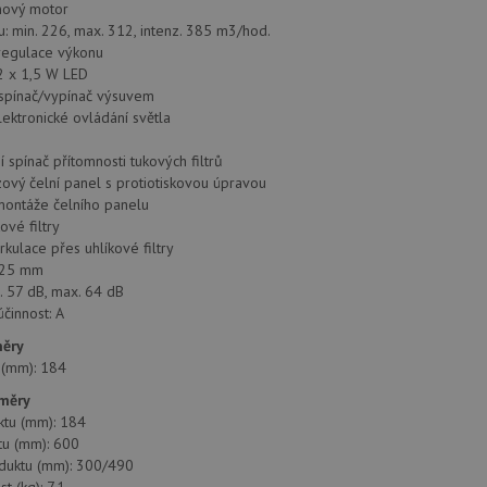
ínový motor
: min. 226, max. 312, intenz. 385 m3/hod.
regulace výkonu
2 x 1,5 W LED
 spínač/vypínač výsuvem
lektronické ovládání světla
 spínač přítomnosti tukových filtrů
ový čelní panel s protiotiskovou úpravou
ontáže čelního panelu
ové filtry
rkulace přes uhlíkové filtry
125 mm
. 57 dB, max. 64 dB
účinnost: A
měry
a (mm): 184
změry
ktu (mm): 184
tu (mm): 600
duktu (mm): 300/490