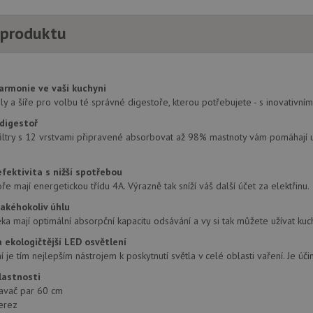
 produktu
armonie ve vaší kuchyni
 a šíře pro volbu té správné digestoře, kterou potřebujete - s inovativním
 digestoř
filtry s 12 vrstvami připravené absorbovat až 98% mastnoty vám pomáhají u
fektivita s nižší spotřebou
e mají energetickou třídu 4A. Výrazně tak sníží váš další účet za elektřinu.
jakéhokoliv úhlu
ka mají optimální absorpční kapacitu odsávání a vy si tak můžete užívat ku
a ekologičtější LED osvětlení
 je tím nejlepším nástrojem k poskytnutí světla v celé oblasti vaření. Je účin
lastnosti
avač par 60 cm
erez