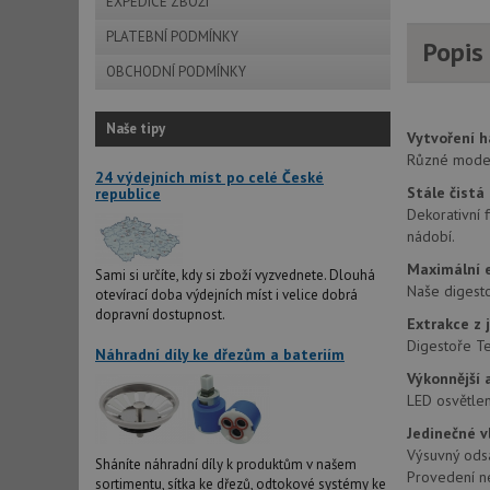
EXPEDICE ZBOŽÍ
PLATEBNÍ PODMÍNKY
Popis
OBCHODNÍ PODMÍNKY
Naše tipy
Vytvoření h
Různé modely
24 výdejních míst po celé České
Stále čistá
republice
Dekorativní 
nádobí.
Maximální e
Sami si určíte, kdy si zboží vyzvednete. Dlouhá
Naše digestoř
otevírací doba výdejních míst i velice dobrá
dopravní dostupnost.
Extrakce z 
Digestoře Te
Náhradní díly ke dřezům a bateriím
Výkonnější 
LED osvětlení
Jedinečné v
Výsuvný ods
Sháníte náhradní díly k produktům v našem
Provedení n
sortimentu, sítka ke dřezů, odtokové systémy ke