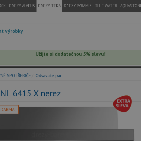
OCK
DŘEZY ALVEUS
DŘEZY TEKA
DŘEZY PYRAMIS
BLUE WATER
AQUASTON
Užijte si dodatečnou 5% slevu!
VNÉ SPOTŘEBIČE
Odsavače par
CNL 6415 X nerez
ZDARMA