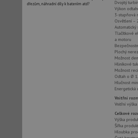
Dvojitý turb
dřezům, náhradní díly k bateriím atd?
Výkon odtahu
3-stupňová 
Osvětlení – 
Automatický
Tlačítkové e
a motoru
Bezpečnostní
Plochý nerez
Možnost dem
Hliníkové tuk
Možnost reci
Odtah o Ø 
Hlučnost min
Energetická 
Vnitřní roz
Vnitřní výšk
Celkové ro
Výška produ
Šířka produk
Hloubka pro