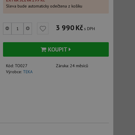
EXTRA SLEVA 199 Kč
Sleva bude automaticky odečtena z košíku
3 990
Kč
s DPH
KOUPIT
Kód:
TO027
Záruka:
24 měsíců
Výrobce:
TEKA