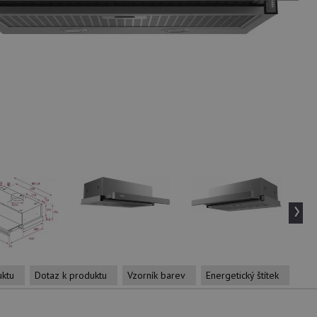
›
uktu
Dotaz k produktu
Vzorník barev
Energetický štítek