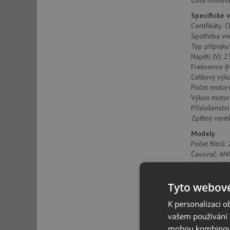
Čistá hmotnos
Specifické 
Certifikáty: 
Spotřeba vni
Typ přípojky
Napětí (V): 
Frekvence (H
Celkový výko
Počet motorů
Výkon motor
Příslušenství
Zpětný venti
Modely
Počet filtrů: 
Časovač: AN
Automatické 
Počet rychlos
Tyto webové
Přední panel
K personalizaci 
vašem používání n
mohou kombinovat