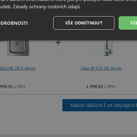
služeb.
Zásady ochrany osobních údajů
SET Teka ANGULAR 2B X nerez + Teka 
ODROBNOSTI
VŠE ODMÍTNOUT
VŠ
+
é
Výkonové
Soubory cílení
Funkční soubory
soubory
NGULAR 2B X nerez
Teka IN 915 CR chrom
 990
Kč
s DPH
1 990
Kč
s DPH
é soubory
Výkonové soubory
Soubory cílení
Funkční soubory
Neza
ry cookie umožňují základní funkce webových stránek, jako je přihlášení uživatele a
Načíst dalších 5 ze zbývajícíc
zbytně nutných souborů cookie správně používat.
Poskytovatel
/
Vyprší
Popis
Doména
.drezy-teka.cz
4 týdny 2
Tento cookie se používá k jedinečné identifika
dny
mají přístup k webové stránce, aby sledovala 
uživatelskou zkušenost.