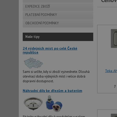
EXPEDICE ZBOŽÍ
PLATEBNÍ PODMÍNKY
OBCHODNÍ PODMÍNKY
Naše tipy
24 výdejních míst po celé České
republice
Teka A
Sami si určíte, kdy si zboží vyzvednete. Dlouhá
otevírací doba výdejních míst i velice dobrá
dopravní dostupnost.
7
Náhradní díly ke dřezům a bateriím
Sháníte náhradní díly k produktům v našem