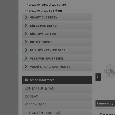
- Nerezové jednodřezy kulaté
- Nerezové dřezy se sklem
GRANITOVÉ DŘEZY
DŘEZY POD DESKU
DŘEZOVÉ BATERIE
DRTIČE ODPADU
PŘÍSLUŠENSTVÍ KE DŘEZU
VESTAVNÉ SPOTŘEBIČE
VOLNĚ STOJÍCÍ SPOTŘEBIČE
‹
Užitečné informace
KONTAKTUJTE NÁS
DOPRAVA
Cenově vý
VRÁCENÍ ZBOŽÍ
REKLAMAČNÍ FORMULÁŘ
Cenov