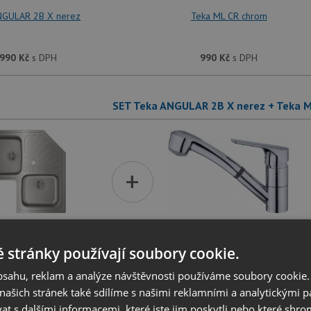
NGULAR 2B X nerez
Teka ML CR chrom
 990
Kč
s DPH
990
Kč
s DPH
SET Teka ANGULAR 2B X nerez + Teka 
+
NGULAR 2B X nerez
Teka MTP 978 CR chrom
 stránky používají soubory cookie.
obsahu, reklam a analýze návštěvnosti používáme soubory cookie.
 990
Kč
s DPH
3 490
Kč
s DPH
ašich stránek také sdílíme s našimi reklamními a analytickými par
 s dalšími informacemi, které jste jim poskytli nebo které shro