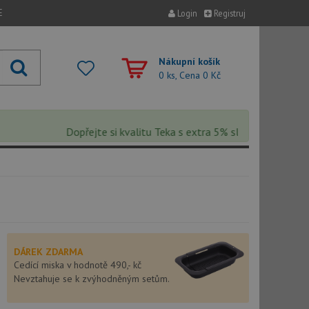
E
Login
Registruj
Nákupní košík
0 ks, Cena
0 Kč
Dopřejte si kvalitu Teka s extra 5% slevou – sleva se au
DÁREK ZDARMA
Cedící miska v hodnotě 490,- kč
Nevztahuje se k zvýhodněným setům.