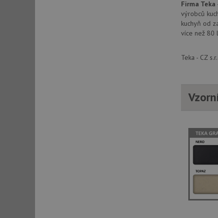
Firma Teka
výrobců kuch
kuchyň od za
sid
více než 80 
sid
Teka - CZ s.
test_cookie
Vzorn
YSC
_gcl_au
__Secure-ROLLOU
VISITOR_INFO1_LIV