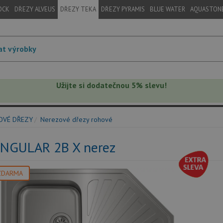
OCK
DŘEZY ALVEUS
DŘEZY TEKA
DŘEZY PYRAMIS
BLUE WATER
AQUASTON
Užijte si dodatečnou 5% slevu!
OVÉ DŘEZY
Nerezové dřezy rohové
ANGULAR 2B X nerez
ZDARMA