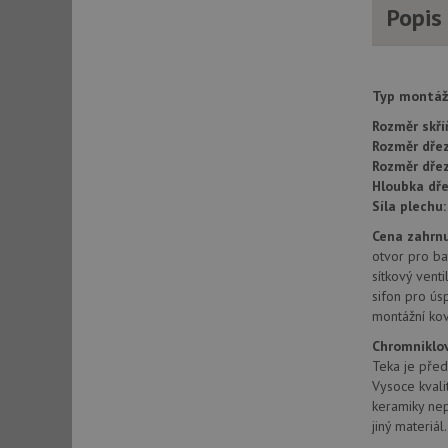
Popis
AWSALBCORS
Typ montáž
CookieScriptConse
Rozměr skří
Rozměr dřez
Rozměr dře
AUTORIZACE
Hloubka dře
Síla plechu:
Cena zahrnu
otvor pro bat
Název
sítkový venti
Název
sifon pro ús
_ga
montážní kov
VISITOR_PRIVACY_
Chromniklov
Teka je před
Vysoce kvali
_ga_9T91YFLEPX
keramiky nep
__Secure-YNID
jiný materiál.
IDE