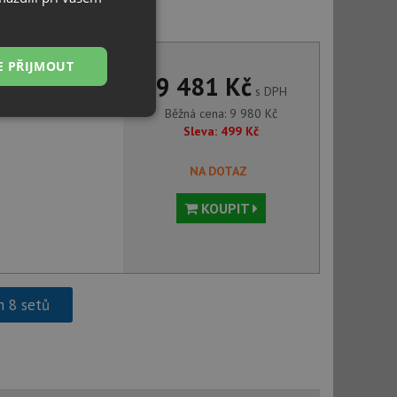
IN 915 CR chrom
E PŘIJMOUT
9 481 Kč
s DPH
Běžná cena:
9 980
Kč
Nezařazené
Sleva:
499
Kč
soubory
NA DOTAZ
KOUPIT
řazené soubory
 správa účtu. Webové
h 8 setů
ci zařízení, která
používání a zlepšila