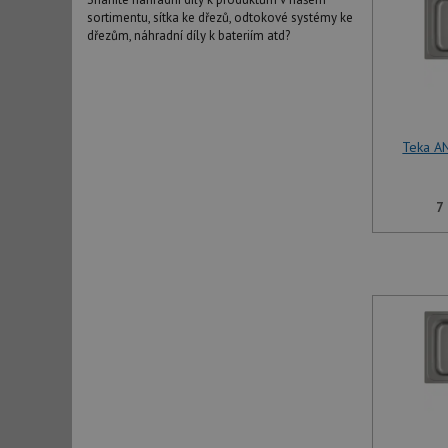
sortimentu, sítka ke dřezů, odtokové systémy ke
dřezům, náhradní díly k bateriím atd?
Teka A
7