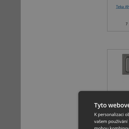
Teka A
7
Teka A
Tyto webové
K personalizaci 
7
vašem používání n
mohou kombinovat