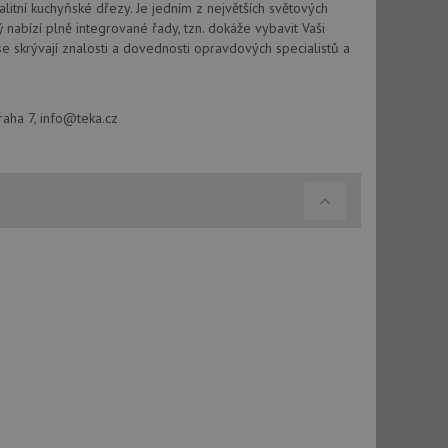
vatel používá
alitní kuchyňské dřezy. Je jedním z největších světových
ou koncový uživatel
abízí plně integrované řady, tzn. dokáže vybavit Vaši
ebu.
 skrývají znalosti a dovednosti opravdových specialistů a
, ale pokud je
e pravděpodobně
, ale pokud je
raha 7, info@teka.cz
e pravděpodobně
t DoubleClick
stila, zda prohlížeč
okie.
ke sledování
t Doubleclick a
vatel používá
ou koncový uživatel
ebu.
e sledování
be vložená do
webu používá novou