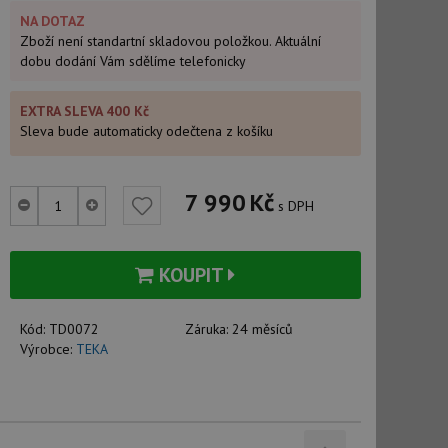
NA DOTAZ
Zboží není standartní skladovou položkou. Aktuální
dobu dodání Vám sdělíme telefonicky
EXTRA SLEVA 400 Kč
Sleva bude automaticky odečtena z košíku
7 990
Kč
s DPH
KOUPIT
Kód:
TD0072
Záruka:
24 měsíců
Výrobce:
TEKA