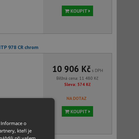
KOUPIT
MTP 978 CR chrom
10 906 Kč
s DPH
Běžná cena:
11 480
Kč
Sleva:
574
Kč
NA DOTAZ
KOUPIT
 Informace o
tnery, kteří je
máždili při vašem