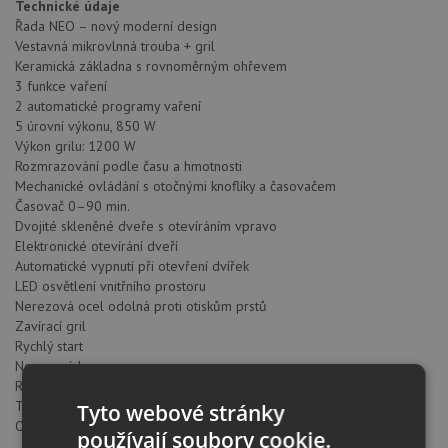
Technické údaje
Řada NEO – nový moderní design
Vestavná mikrovlnná trouba + gril
Keramická základna s rovnoměrným ohřevem
3 funkce vaření
2 automatické programy vaření
5 úrovní výkonu, 850 W
Výkon grilu: 1200 W
Rozmrazování podle času a hmotnosti
Mechanické ovládání s otočnými knoflíky a časovačem
Časovač 0–90 min.
Dvojité skleněné dveře s otevíráním vpravo
Elektronické otevírání dveří
Automatické vypnutí při otevření dvířek
LED osvětlení vnitřního prostoru
Nerezová ocel odolná proti otiskům prstů
Zavírací gril
Rychlý start
Nerezová komora
Rošt s nožičkami
Tangenciální ventilace
Tyto webové stránky
Objem: 22 l
používají soubory cookie.