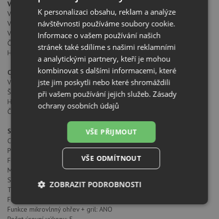
Vnitřní rozměry
K personalizaci obsahu, reklam a analýze
Vnitřní výška (mm): 220
návštěvnosti používáme soubory cookie.
Vnitřní šířka (mm): 350
Vnitřní hloubka (mm): 280
Informace o vašem používání našich
Čistý objem (litry): 21,56
stránek také sdílíme s našimi reklamními
Hrubý objem (litry): 22
a analytickými partnery, kteří je mohou
kombinovat s dalšími informacemi, které
Celkové rozměry
jste jim poskytli nebo které shromáždili
Výška produktu (mm): 390
Šířka produktu (mm): 595
při vašem používání jejich služeb.
Zásady
Hloubka produktu (mm): 334
ochrany osobních údajů
Čistá hmotnost (kg): 23,2
Specifické vlastnosti
VŠE PŘIJMOUT
Certifikáty: CE/CB
Počet pečících funkcí: 3
VŠE ODMÍTNOUT
Funkce Gril: ANO
Minutka: ANO
Sklopný gril: ANO
ZOBRAZIT PODROBNOSTI
Tangenciální chlazení trouby: ANO
Funkce mikrovlnného ohřevu: ANO
Nezbytně
Výkonové
Soubory
Funkce mikrovlnný ohřev + gril: ANO
nutné
soubory
cílení