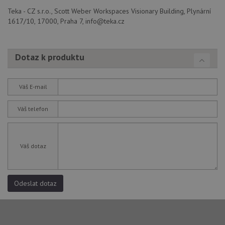
udid
.drezy-teka.cz
4 týdny 2
Tento 
dny
se pou
Teka - CZ s.r.o., Scott Weber Workspaces Visionary Building, Plynární
jedine
1617/10, 17000, Praha 7, info@teka.cz
identif
zařízen
mají př
webov
stránc
Dotaz k produktu
sledov
použív
zlepšil
uživat
Váš E-mail
zkušen
AWSALBCORS
1 týden
Pro
Amazon.com Inc.
Váš telefon
pokrač
widget-
podpo
mediator.zopim.com
lepivos
případ
použit
po aktu
Váš dotaz
zásadách ochrany soukromí společnosti Google
Chrom
vytvář
další 
cookie
lepivos
Odeslat dotaz
každou
těchto
lepivos
založe
trvání 
názve