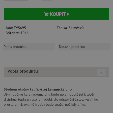
KOUPIT
Kód:
TVS695
Záruka:
24 měsíců
Výrobce:
TEKA
Popis produktu
Dotaz k produktu
Popis produktu
Sbohem otočný talíři, vítej keramické dno
Díky novému keramickému dnu bude nejen docházet k lepší
distribuci tepla u vašeho nádobí, ale udržování čistoty vnitřního
prostoru mikrovlnné trouby bude snažší, než kdy dříve.