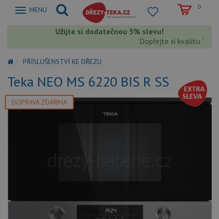
0
Zobrazit
MENU
nabidku
Užijte si dodatečnou 5% slevu!
Dopřejte si kvalitu Teka
PŘÍSLUŠENSTVÍ KE DŘEZU
Teka NEO MS 6220 BIS R SS
DOPRAVA ZDARMA