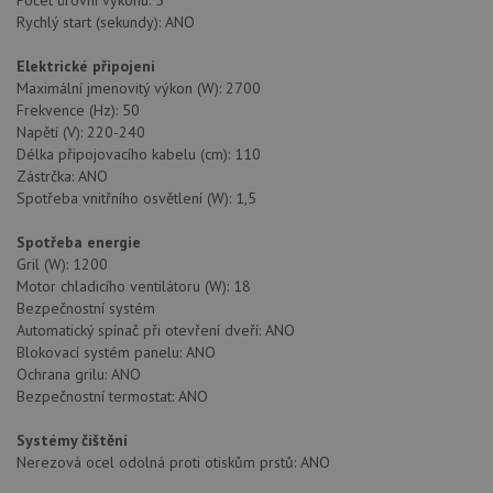
Počet úrovní výkonu: 5
soubory
Rychlý start (sekundy): ANO
Elektrické připojení
Maximální jmenovitý výkon (W): 2700
Funkční soubory
Nezařazené
soubory
Frekvence (Hz): 50
Napětí (V): 220-240
Délka připojovacího kabelu (cm): 110
Zástrčka: ANO
Spotřeba vnitřního osvětlení (W): 1,5
Spotřeba energie
Nezbytně nutné soubory
Výkonové soubory
Gril (W): 1200
Motor chladicího ventilátoru (W): 18
Soubory cílení
Funkční soubory
Bezpečnostní systém
Nezařazené soubory
Automatický spínač při otevření dveří: ANO
Blokovací systém panelu: ANO
Nezbytně nutné soubory cookie umožňují základní
Ochrana grilu: ANO
funkce webových stránek, jako je přihlášení
Bezpečnostní termostat: ANO
uživatele a správa účtu. Webové stránky nelze bez
nezbytně nutných souborů cookie správně používat.
Systémy čištění
Poskytovatel
/
Název
Vyprší
Popis
Nerezová ocel odolná proti otiskům prstů: ANO
Doména