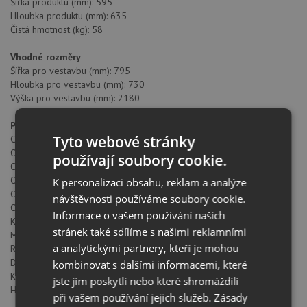
Šířka produktu (mm): 595
Hloubka produktu (mm): 635
Čistá hmotnost (kg): 58
Vhodné rozměry
Šířka pro vestavbu (mm): 795
Hloubka pro vestavbu (mm): 730
Výška pro vestavbu (mm): 2180
Produktový list
Tyto webové stránky
Chladící systém: Total No frost
Odmrazení chladicího prostoru: ANO
používají soubory cookie.
Odmrazení mrazáku: ANO
Objem chladicího prostoru (litry): 224
K personalizaci obsahu, reklam a analýze
Objem chladicí komory (litry): 0
návštěvnosti používáme soubory cookie.
Objem mrazicího prostoru (litry): 86
Informace o vašem používání našich
Klasifikace mrazáku: 4
stránek také sdílíme s našimi reklamními
Mrazicí kapacita: 3.9
a analytickými partnery, kteří je mohou
Roční spotřeba (kWh/rok): 150
Doba nárůstu teploty (h): 8
kombinovat s dalšími informacemi, které
Klimatická třída: SN/N/ST/T
jste jim poskytli nebo které shromáždili
Hladina hluku (dB): 38
při vašem používání jejich služeb.
Zásady