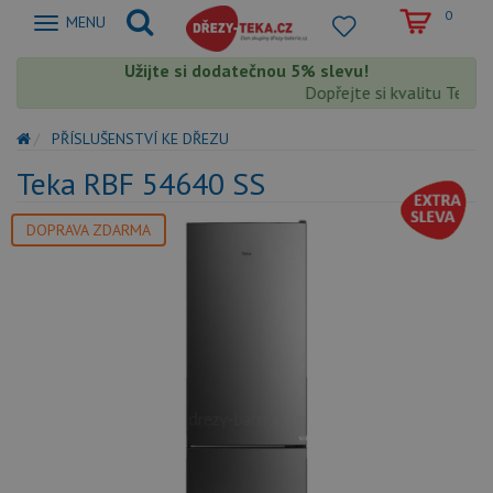
0
Zobrazit
MENU
nabidku
Užijte si dodatečnou 5% slevu!
Dopřejte si kvalitu Teka s
PŘÍSLUŠENSTVÍ KE DŘEZU
Teka RBF 54640 SS
DOPRAVA ZDARMA