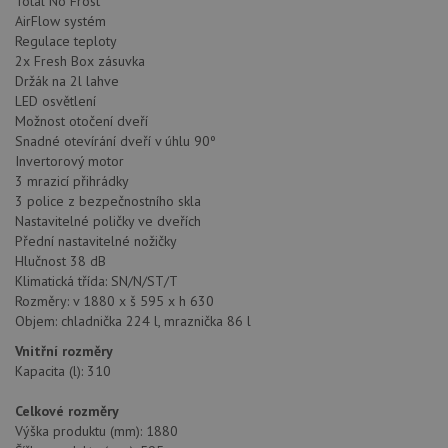
Total No Frost
AirFlow systém
Regulace teploty
2x Fresh Box zásuvka
Držák na 2l lahve
LED osvětlení
Možnost otočení dveří
Snadné otevírání dveří v úhlu 90º
Invertorový motor
3 mrazicí přihrádky
3 police z bezpečnostního skla
Nastavitelné poličky ve dveřích
Přední nastavitelné nožičky
Hlučnost 38 dB
Klimatická třída: SN/N/ST/T
Rozměry: v 1880 x š 595 x h 630
Objem: chladnička 224 l, mraznička 86 l
Vnitřní rozměry
Kapacita (l): 310
Celkové rozměry
Výška produktu (mm): 1880