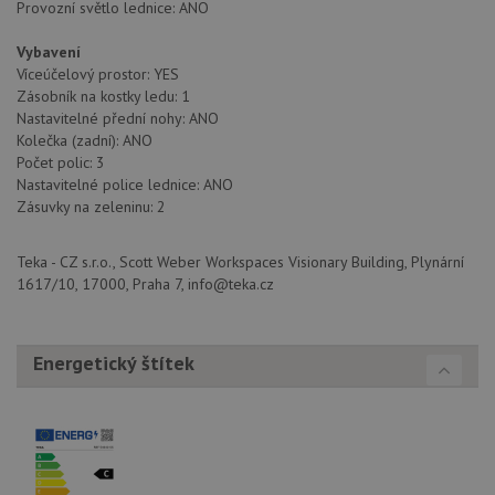
Provozní světlo lednice: ANO
Nezbytně nutné soubory
Výkonové soubory
Vybavení
Soubory cílení
Funkční soubory
Víceúčelový prostor: YES
Zásobník na kostky ledu: 1
Nezařazené soubory
Nastavitelné přední nohy: ANO
Nezbytně nutné soubory cookie umožňují základní
Kolečka (zadní): ANO
funkce webových stránek, jako je přihlášení
Počet polic: 3
uživatele a správa účtu. Webové stránky nelze bez
Nastavitelné police lednice: ANO
nezbytně nutných souborů cookie správně používat.
Zásuvky na zeleninu: 2
Poskytovatel
/
Název
Vyprší
Popis
Doména
Teka - CZ s.r.o., Scott Weber Workspaces Visionary Building, Plynární
udid
.drezy-teka.cz
4 týdny 2
Tento 
1617/10, 17000, Praha 7, info@teka.cz
dny
se pou
jedine
identif
zařízen
mají př
Energetický štítek
webov
stránc
sledov
použív
zlepšil
uživat
zkušen
AWSALBCORS
1 týden
Pro
Amazon.com Inc.