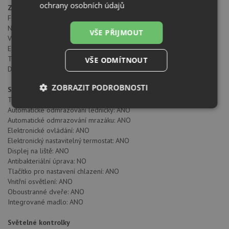
ochrany osobních údajů
Zdroj energie
Frekvence (Hz): 50Hz
Napětí (V): 220V-240V
VŠE PŘIJMOUT
Výkon rozmrazovacího prvku (W): 170
Energetická spotřeba (kW/den): 0.41
Typ přípojky: VDE
VŠE ODMÍTNOUT
Délka připojovacího kabelu (cm): ≥160
ZOBRAZIT PODROBNOSTI
Specifické vlastnosti
Typ instalace: Volně stojící
Nezbytně
Výkonové
Soubory
Automatické odmrazování ledničky: ANO
nutné
soubory
cílení
Automatické odmrazování mrazáku: ANO
soubory
Elektronické ovládání: ANO
Elektronický nastavitelný termostat: ANO
Displej na liště: ANO
Antibakteriální úprava: NO
Funkční soubory
Nezařazené
Tlačítko pro nastavení chlazení: ANO
soubory
Vnitřní osvětlení: ANO
Oboustranné dveře: ANO
Integrované madlo: ANO
Světelné kontrolky