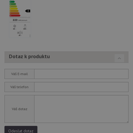
AWSALBCORS
1 týden
Pro
Amazon.com Inc.
pokrač
widget-
podpo
mediator.zopim.com
lepivos
případ
použit
po aktu
zásadách ochrany soukromí společnosti Google
Chrom
vytvář
další 
cookie
lepivos
každou
Dotaz k produktu
těchto
lepivos
založe
trvání 
Váš E-mail
názve
AWSA
(ALB).
Váš telefon
CookieScriptConsent
5 měsíců
Tento 
CookieScript
4 týdny
cookie
www.drezy-teka.cz
použív
služba
Váš dotaz
Cookie
Script
zapam
předvo
souhla
soubo
Odeslat dotaz