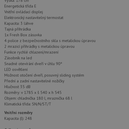
Výška: 178 cm
Energetická třída E
Vnitřní ovládací displej
Elektronický nastavitelný termostat
Kapacita: 3 láhve
Tajná přihrádka
1x Fresh Box zásuvka
4 police z bezpečnostního skla s metalickou úpravou
2 mrazicí přihrádky s metalickou úpravou
Funkce rychlé chlazení/mrazení
Zásobník na led
Snadné otevírání dveří v úhlu 90º
LED osvětlení
Možnost otočení dveří, posuvný sliding systém
Přední a zadní nastavitelné nožičky
Hlučnost 35 dB
Rozměry: v 1785 x š 540 x h 545
Objem: chladnička 180 l, mraznička 68 l
Klimatická třída: SN/N/ST/T
Vnitřní rozměry
Kapacita (l): 248