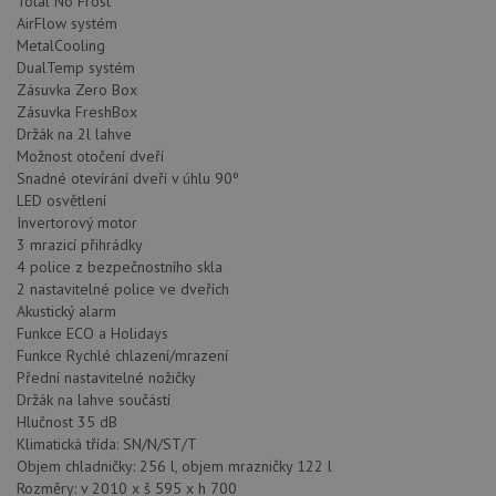
Total No Frost
AirFlow systém
MetalCooling
DualTemp systém
Zásuvka Zero Box
Zásuvka FreshBox
Držák na 2l lahve
Možnost otočení dveří
Snadné otevírání dveří v úhlu 90º
LED osvětlení
Invertorový motor
3 mrazicí přihrádky
4 police z bezpečnostního skla
2 nastavitelné police ve dveřích
Akustický alarm
Funkce ECO a Holidays
Funkce Rychlé chlazení/mrazení
Přední nastavitelné nožičky
Držák na lahve součástí
Hlučnost 35 dB
Klimatická třída: SN/N/ST/T
Objem chladničky: 256 l, objem mrazničky 122 l
Rozměry: v 2010 x š 595 x h 700