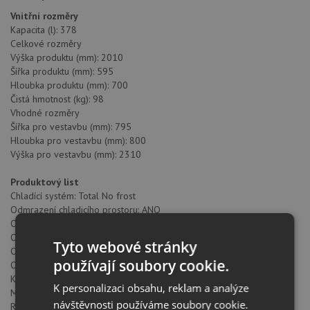
Vnitřní rozměry
Kapacita (l): 378
Celkové rozměry
Výška produktu (mm): 2010
Šířka produktu (mm): 595
Hloubka produktu (mm): 700
Čistá hmotnost (kg): 98
Vhodné rozměry
Šířka pro vestavbu (mm): 795
Hloubka pro vestavbu (mm): 800
Výška pro vestavbu (mm): 2310
Produktový list
Chladící systém: Total No frost
Odmrazení chladicího prostoru: ANO
Odmrazení lednice: ANO
Odmrazení mrazáku: ANO
Tyto webové stránky
Objem chladicího prostoru (litry): 246
používají soubory cookie.
Objem mrazicího prostoru (litry): 122
Klasifikace mrazáku: 4
K personalizaci obsahu, reklam a analýze
Mrazicí kapacita: 8.5
návštěvnosti používáme soubory cookie.
Roční spotřeba (kWh/rok): 113