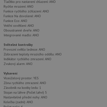
Tlačítko pro nastavení chlazení: ANO
Funkční soubory
Nezařazené
Rychle mrazení: ANO
soubory
Funkce rychlého zchlazení: ANO
Funkce Na dovolené: ANO
Funkce Eco: ANO
Vnitřní osvětlení: ANO
Oboustranné dveře: ANO
Integrované madlo: ANO
Nezbytně nutné soubory
Výkonové soubory
Světelné kontrolky
Provozní světlo lednice: ANO
Soubory cílení
Funkční soubory
Zobrazení teploty mrazicího oddílu: ANO
Nezařazené soubory
Indikátor rychlého zmrazení: ANO
Zvukový alarm: ANO
Nezbytně nutné soubory cookie umožňují základní
funkce webových stránek, jako je přihlášení
Vybavení
uživatele a správa účtu. Webové stránky nelze bez
nezbytně nutných souborů cookie správně používat.
Víceúčelový prostor: YES
Zóna rychlého zmrazení: ANO
Poskytovatel
/
Název
Vyprší
Popis
Zásobník na kostky ledu: 1
Doména
Stojan na láhve (Počet lahví) 5
udid
.drezy-teka.cz
4 týdny 2
Tento 
Nastavitelné přední nohy: ANO
dny
se pou
Kolečka (zadní): ANO
jedine
identif
Počet polic: 4