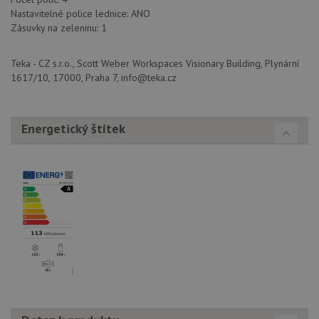
zařízen
Nastavitelné police lednice: ANO
mají př
webov
Zásuvky na zeleninu: 1
stránc
sledov
použív
Teka - CZ s.r.o., Scott Weber Workspaces Visionary Building, Plynární
zlepšil
uživat
1617/10, 17000, Praha 7, info@teka.cz
zkušen
AWSALBCORS
1 týden
Pro
Amazon.com Inc.
pokrač
widget-
podpo
mediator.zopim.com
Energetický štítek
lepivos
případ
použit
po aktu
zásadách ochrany soukromí společnosti Google
Chrom
vytvář
další 
cookie
lepivos
každou
těchto
lepivos
založe
trvání 
názve
AWSA
(ALB).
CookieScriptConsent
5 měsíců
Tento 
CookieScript