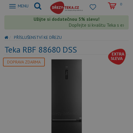
0
Zobrazit
MENU
nabidku
Užijte si dodatečnou 5% slevu!
Dopřejte si kvalitu Teka s extra 
PŘÍSLUŠENSTVÍ KE DŘEZU
Teka RBF 88680 DSS
DOPRAVA ZDARMA