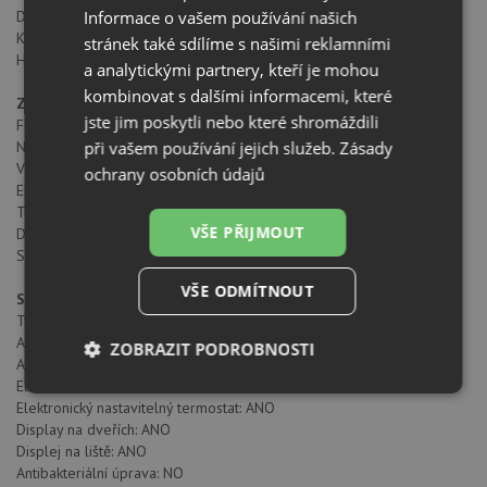
Informace o vašem používání našich
Doba nárůstu teploty (h): 15
Klimatická třída: SN/N/ST/T
stránek také sdílíme s našimi reklamními
Hladina hluku (dB): 35
a analytickými partnery, kteří je mohou
kombinovat s dalšími informacemi, které
Zdroj energie
jste jim poskytli nebo které shromáždili
Frekvence (Hz): 50Hz
při vašem používání jejich služeb.
Zásady
Napětí (V): 220V-240V
Výkon rozmrazovacího prvku (W): 170
ochrany osobních údajů
Energetická spotřeba (kW/den): 0.309
Typ přípojky: VDE
VŠE PŘIJMOUT
Délka připojovacího kabelu (cm): ≥160
Spotřeba vnitřního osvětlení (W): 4.5
VŠE ODMÍTNOUT
Specifické vlastnosti
Typ instalace: Volně stojící
Automatické odmrazování ledničky: ANO
ZOBRAZIT PODROBNOSTI
Automatické odmrazování mrazáku: ANO
Elektronické ovládání: ANO
Nezbytně
Výkonové
Soubory
Elektronický nastavitelný termostat: ANO
nutné
soubory
cílení
Display na dveřích: ANO
soubory
Displej na liště: ANO
Antibakteriální úprava: NO