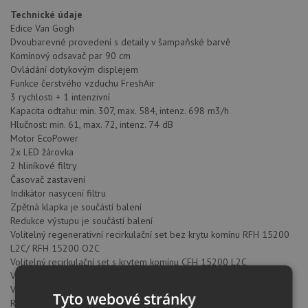
Technické údaje
Edice Van Gogh
Dvoubarevné provedení s detaily v šampaňské barvě
Komínový odsavač par 90 cm
Ovládání dotykovým displejem
Funkce čerstvého vzduchu FreshAir
3 rychlosti + 1 intenzivní
Kapacita odtahu: min. 307, max. 584, intenz. 698 m3/h
Hlučnost: min. 61, max. 72, intenz. 74 dB
Motor EcoPower
2x LED žárovka
2 hliníkové filtry
Časovač zastavení
Indikátor nasycení filtru
Zpětná klapka je součástí balení
Redukce výstupu je součástí balení
Volitelný regenerativní recirkulační set bez krytu komínu RFH 15200
L2C/ RFH 15200 O2C
Volitelný recirkulační set s krytem komínu CFH 15200 L2C
Volitelný uhlíkový filtr: D4C
Volitelný regenerační filtr: R1RTK
Tyto webové stránky
Redukce 150/125 mm (kód: 89230185)