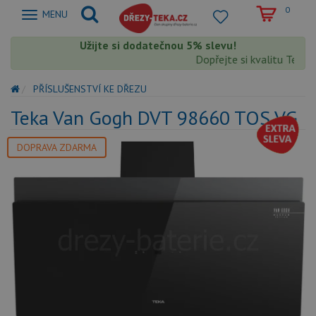
0
Zobrazit
MENU
nabidku
Užijte si dodatečnou 5% slevu!
Dopřejte si kvalitu Teka s
PŘÍSLUŠENSTVÍ KE DŘEZU
Teka Van Gogh DVT 98660 TOS VG
DOPRAVA ZDARMA