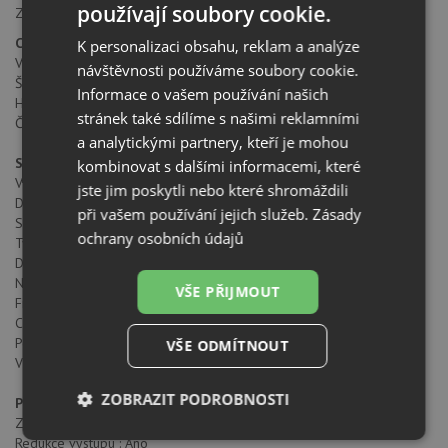
používají soubory cookie.
Zpětná klapka 150 mm (kód: 81483287)
Celkové rozměry
K personalizaci obsahu, reklam a analýze
Výška produktu (mm): 800-1100
návštěvnosti používáme soubory cookie.
Šířka produktu (mm): 900
Informace o vašem používání našich
Hloubka produktu (mm): 412
stránek také sdílíme s našimi reklamními
Čistá hmotnost (kg): 15,3
a analytickými partnery, kteří je mohou
Specifické vlastnosti
kombinovat s dalšími informacemi, které
Vyjímatelný sběrač oleje: ANO
jste jim poskytli nebo které shromáždili
Duální nasávací systém: ANO
při vašem používání jejich služeb.
Zásady
Spotřeba vnitřního osvětlení (W): 4
ochrany osobních údajů
Typ přípojky: Schuko plug
Délka připojovacího kabelu (cm): 100
Napětí (V): 220-240
VŠE PŘIJMOUT
Frekvence (Hz): 50/60
Celkový výkon digestoře (W): 286
Počet motorů: 1
VŠE ODMÍTNOUT
Výkon motorů: 280
ZOBRAZIT PODROBNOSTI
Příslušenství
Zpětný ventil: ANO
Nezbytně
Výkonové
Soubory
Redukce výstupu : Ano