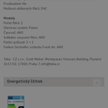
nutné
soubory
cílení
Prodloužení: Ne
soubory
Možnost uhlíkových filtrů: D4C
Modely
Počet filtrů: 2
Funkční soubory
Nezařazené
Otevírací systém: Piston
soubory
Časovač: ANO
Indikátor nasycení filtru: ANO
Počet rychlostí: 3 + 1
Funkce čerstvého vzduchu Fresh Air: ANO
Teka - CZ s.r.o., Scott Weber Workspaces Visionary Building, Plynární
Nezbytně nutné soubory
Výkonové soubory
1617/10, 17000, Praha 7, info@teka.cz
Soubory cílení
Funkční soubory
Nezařazené soubory
Energetický štítek
Nezbytně nutné soubory cookie umožňují základní
funkce webových stránek, jako je přihlášení
uživatele a správa účtu. Webové stránky nelze bez
nezbytně nutných souborů cookie správně používat.
Poskytovatel
/
Název
Vyprší
Popis
Doména