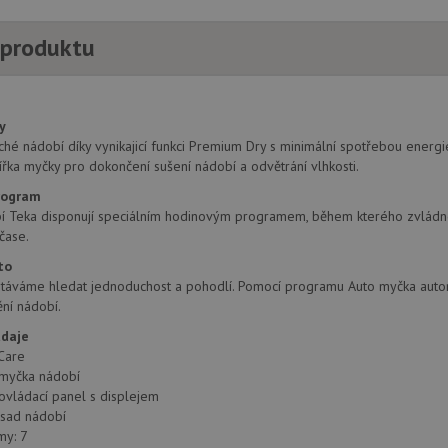
 produktu
y
hé nádobí díky vynikajicí funkci Premium Dry s minimální spotřebou energi
řka myčky pro dokončení sušení nádobí a odvětrání vlhkosti.
rogram
 Teka disponují speciálním hodinovým programem, během kterého zvládnou m
čase.
to
táváme hledat jednoduchost a pohodlí. Pomocí programu Auto myčka automati
ění nádobí.
údaje
Care
í myčka nádobí
 ovládací panel s displejem
 sad nádobí
my: 7