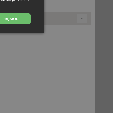
E PŘIJMOUT
Nezařazené
soubory
řazené soubory
 správa účtu. Webové
ci zařízení, která
používání a zlepšila