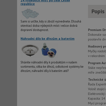
24 výdejních míst po celé České
republice
Popis
Sami si určíte, kdy si zboží vyzvednete. Dlouhá
otevírací doba výdejních míst i velice dobrá
Premium Dr
dopravní dostupnost.
Dokonale suc
Náhradní díly ke dřezům a bateriím
pootevře dví
Hodinový p
Myčky nádobí
v rekordním 
Sháníte náhradní díly k produktům v našem
Program Au
sortimentu, sítka ke dřezů, odtokové systémy ke
Stále nepřes
dřezům, náhradní díly k bateriím atd?
míře znečišt
Technické 
Řada Expert
Volně stojíc
Elektronický
Kapacita: 14
Mycí progra