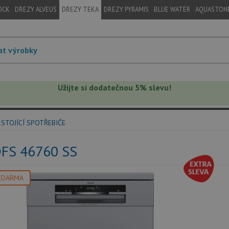
OCK
DŘEZY ALVEUS
DŘEZY TEKA
DŘEZY PYRAMIS
BLUE WATER
AQUASTON
Užijte si dodatečnou 5% slevu!
STOJÍCÍ SPOTŘEBIČE
DFS 46760 SS
ZDARMA