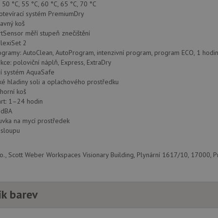
 50 °C, 55 °C, 60 °C, 65 °C, 70 °C
 otevírací systém PremiumDry
davný koš
tSensor měří stupeň znečištění
lexiSet 2
ogramy: AutoClean, AutoProgram, intenzivní program, program ECO, 1 hodi
nkce: poloviční náplň, Express, ExtraDry
í systém AquaSafe
zké hladiny soli a oplachového prostředku
 horní koš
rt: 1–24 hodin
 dBA
uvka na mycí prostředek
 sloupu
r.o., Scott Weber Workspaces Visionary Building, Plynární 1617/10, 17000, P
ík barev