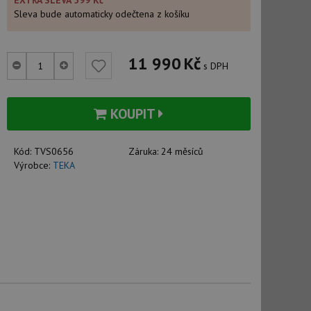
EXTRA SLEVA 599 Kč
Sleva bude automaticky odečtena z košíku
11 990
Kč
s DPH
KOUPIT
Kód:
TVS0656
Záruka:
24 měsíců
Výrobce:
TEKA