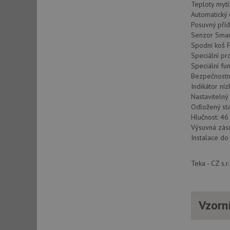
Teploty mytí:
Automatický
Posuvný pří
Senzor Smar
Spodní koš F
Speciální pr
Speciální fu
Bezpečnostn
Indikátor ní
Nastavitelný
Odložený sta
Hlučnost: 46
Výsuvná zás
Instalace do
Teka - CZ s.
Vzorn