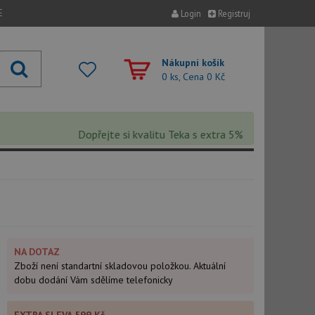
E
Login
Registruj
Nákupní košík
0 ks, Cena
0 Kč
Dopřejte si kvalitu Teka s extra 5% slevou – sleva se 
NA DOTAZ
Zboží není standartní skladovou položkou. Aktuální
dobu dodání Vám sdělíme telefonicky