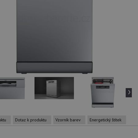
›
uktu
Dotaz k produktu
Vzorník barev
Energetický štítek