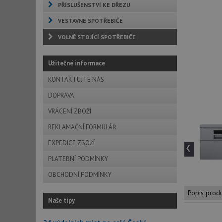
PŘÍSLUŠENSTVÍ KE DŘEZU
VESTAVNÉ SPOTŘEBIČE
VOLNĚ STOJÍCÍ SPOTŘEBIČE
Užitečné informace
KONTAKTUJTE NÁS
DOPRAVA
VRÁCENÍ ZBOŽÍ
REKLAMAČNÍ FORMULÁŘ
‹
EXPEDICE ZBOŽÍ
PLATEBNÍ PODMÍNKY
OBCHODNÍ PODMÍNKY
Popis prod
Naše tipy