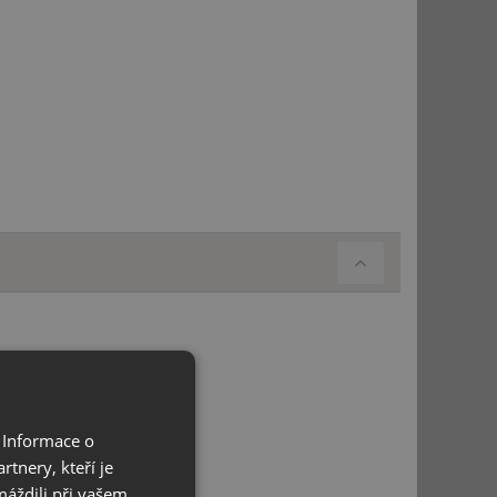
 Informace o
tnery, kteří je
máždili při vašem