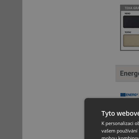
Energ
Tyto webové
K personalizaci 
vašem používání n
mohou kombinovat