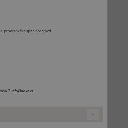
na, program Whisper, předmytí
raha 7, info@teka.cz