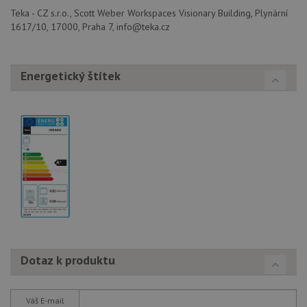
stránc
Teka - CZ s.r.o., Scott Weber Workspaces Visionary Building, Plynární
sledov
1617/10, 17000, Praha 7, info@teka.cz
použív
zlepšil
uživat
zkušen
Energetický štítek
AWSALBCORS
1 týden
Pro
Amazon.com Inc.
pokrač
widget-
podpo
mediator.zopim.com
lepivos
případ
použit
po aktu
zásadách ochrany soukromí společnosti Google
Chrom
vytvář
další 
cookie
lepivos
každou
těchto
lepivos
založe
trvání 
názve
AWSA
Dotaz k produktu
(ALB).
CookieScriptConsent
5 měsíců
Tento 
CookieScript
4 týdny
cookie
www.drezy-teka.cz
použív
Váš E-mail