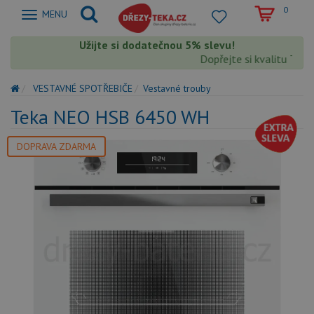
0
Zobrazit
MENU
nabidku
Užijte si dodatečnou 5% slevu!
Dopřejte si kvalitu Teka 
VESTAVNÉ SPOTŘEBIČE
Vestavné trouby
Teka NEO HSB 6450 WH
DOPRAVA ZDARMA