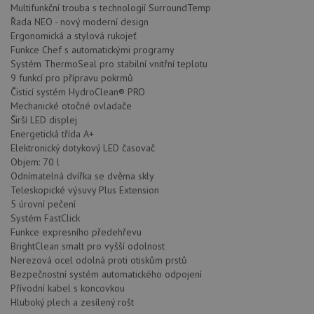
Multifunkční trouba s technologií SurroundTemp
Řada NEO - nový moderní design
Ergonomická a stylová rukojeť
Funkce Chef s automatickými programy
Systém ThermoSeal pro stabilní vnitřní teplotu
9 funkcí pro přípravu pokrmů
Čisticí systém HydroClean® PRO
Mechanické otočné ovladače
Širší LED displej
Energetická třída A+
Elektronický dotykový LED časovač
Objem: 70 l
Odnímatelná dvířka se dvěma skly
Teleskopické výsuvy Plus Extension
5 úrovní pečení
Systém FastClick
Funkce expresního předehřevu
BrightClean smalt pro vyšší odolnost
Nerezová ocel odolná proti otiskům prstů
Bezpečnostní systém automatického odpojení
Přívodní kabel s koncovkou
Hluboký plech a zesílený rošt