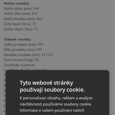
Vnitřní rozměry
Vnitřní výška (mm): 364
Vnitřní šířka (mm): 475
Vnitřní hloubka (mm): 402
Čistý objem (litry): 70
Hrubý objem (litry): 71
Celkové rozměry
Výška produktu (mm): 595
Šířka produktu (mm): 595
Hloubka produktu (mm): 537+22
Čistá hmotnost (kg): 28
Specifické vlastnosti
Certifikáty: N / CE / CCA / CB
Počet komor: 1
Smaltovaný interiér: ANO
Tyto webové stránky
Regulátor min. teploty (°C): 50
používají soubory cookie.
Regulátor max. teploty (°C): 250
Způsob ovládání: 11+0
K personalizaci obsahu, reklam a analýze
Počet pečících funkcí: 9
návštěvnosti používáme soubory cookie.
Funkce horní + spodní těleso: ANO
Informace o vašem používání našich
Funkce Gril: ANO