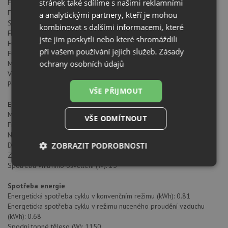
stránek také sdílíme s našimi reklamními
Funkce MaxiGril: ANO
Funkce MaxiGril + ventilátor: ANO
a analytickými partnery, kteří je mohou
Spodní těleso: ANO
kombinovat s dalšími informacemi, které
Funkce spodní těleso + Turbo (Pizza): ANO
jste jim poskytli nebo které shromáždili
Funkce Turbo: ANO
při vašem používání jejich služeb.
Zásady
Funkce Eco: ANO
ochrany osobních údajů
Mechanické rychlé předehřátí: ANO
Vyjímatelné chromované vodicí lišty: ANO
Počet úrovní vodících lišt: 5
VŠE PŘIJMOUT
Elektrické připojení
Maximální jmenovitý výkon (W): 3215
VŠE ODMÍTNOUT
Frekvence (Hz): 50/60
Napětí (V): 220/240
ZOBRAZIT PODROBNOSTI
Délka připojovacího kabelu (cm): 150
Zástrčka: ANO
Spotřeba vnitřního osvětlení (W): 25
Nezbytně
Výkonové
Soubory
nutné
soubory
cílení
soubory
Spotřeba energie
Energetická spotřeba cyklu v konvenčním režimu (kWh): 0.81
Energeticka spotřeba cyklu v režimu nuceného proudění vzduchu
(kWh): 0.68
Funkční soubory
Nezařazené
Spodní topné těleso (W): 1150