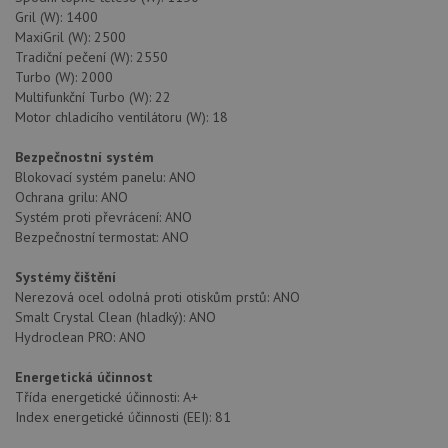
soubory
Gril (W): 1400
MaxiGril (W): 2500
Tradiční pečení (W): 2550
Turbo (W): 2000
Multifunkční Turbo (W): 22
Motor chladicího ventilátoru (W): 18
Nezbytně nutné soubory
Výkonové soubory
Bezpečnostní systém
Soubory cílení
Funkční soubory
Blokovací systém panelu: ANO
Ochrana grilu: ANO
Nezařazené soubory
Systém proti převrácení: ANO
Bezpečnostní termostat: ANO
Nezbytně nutné soubory cookie umožňují základní
funkce webových stránek, jako je přihlášení
uživatele a správa účtu. Webové stránky nelze bez
Systémy čištění
nezbytně nutných souborů cookie správně používat.
Nerezová ocel odolná proti otiskům prstů: ANO
Smalt Crystal Clean (hladký): ANO
Poskytovatel
/
Název
Vyprší
Popis
Doména
Hydroclean PRO: ANO
udid
.drezy-teka.cz
4 týdny 2
Tento 
Energetická účinnost
dny
se pou
jedine
Třída energetické účinnosti: A+
identif
Index energetické účinnosti (EEI): 81
zařízen
mají př
webov