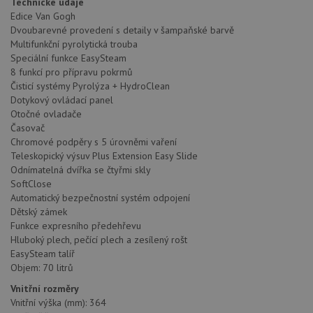
Technické údaje
Edice Van Gogh
Dvoubarevné provedení s detaily v šampaňské barvě
Multifunkční pyrolytická trouba
Speciální funkce EasySteam
8 funkcí pro přípravu pokrmů
Čisticí systémy Pyrolýza + HydroClean
Dotykový ovládací panel
Otočné ovladače
Časovač
Chromové podpěry s 5 úrovněmi vaření
Teleskopický výsuv Plus Extension Easy Slide
Odnímatelná dvířka se čtyřmi skly
SoftClose
Automatický bezpečnostní systém odpojení
Dětský zámek
Funkce expresního předehřevu
Hluboký plech, pečící plech a zesílený rošt
EasySteam talíř
Objem: 70 litrů
Vnitřní rozměry
Vnitřní výška (mm): 364