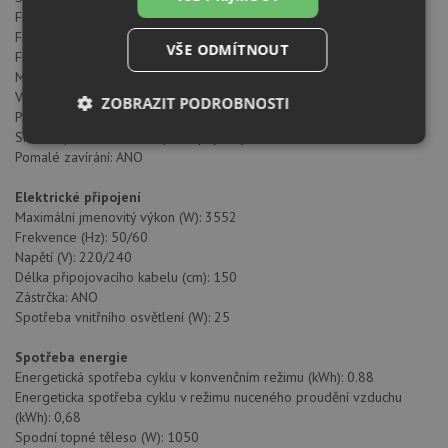
Funkce spodní těleso + Turbo (Pizza): ANO
Funkce Turbo: ANO
VŠE ODMÍTNOUT
Funkce Eco: ANO
Mechanické rychlé předehřátí: ANO
Vyjímatelné chromované vodicí lišty: ANO
ZOBRAZIT PODROBNOSTI
Počet úrovní vodících lišt: 5
Snadno posuvné teleskopické pojezdy: ANO
Nezbytně
Výkonové
Soubory
Pomalé zavírání: ANO
nutné
soubory
cílení
soubory
Elektrické připojení
Maximální jmenovitý výkon (W): 3552
Frekvence (Hz): 50/60
Funkční soubory
Nezařazené
Napětí (V): 220/240
soubory
Délka připojovacího kabelu (cm): 150
Zástrčka: ANO
Spotřeba vnitřního osvětlení (W): 25
Spotřeba energie
Energetická spotřeba cyklu v konvenčním režimu (kWh): 0.88
Energeticka spotřeba cyklu v režimu nuceného proudění vzduchu
Nezbytně nutné soubory
Výkonové soubory
(kWh): 0,68
Spodní topné těleso (W): 1050
Soubory cílení
Funkční soubory