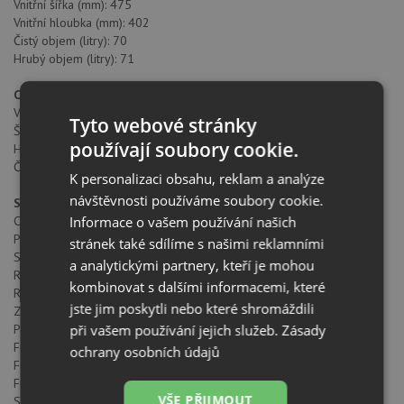
Vnitřní šířka (mm): 475
Vnitřní hloubka (mm): 402
Čistý objem (litry): 70
Hrubý objem (litry): 71
Celkové rozměry
Výška produktu (mm): 595
Tyto webové stránky
Šířka produktu (mm): 595
používají soubory cookie.
Hloubka produktu (mm): 537+22
Čistá hmotnost (kg): 34
K personalizaci obsahu, reklam a analýze
návštěvnosti používáme soubory cookie.
Specifické vlastnosti
Informace o vašem používání našich
Certifikáty: CE / N / CCA / CB / EAC
Počet komor: 1
stránek také sdílíme s našimi reklamními
Smaltovaný interiér: ANO
a analytickými partnery, kteří je mohou
Regulátor min. teploty (°C): 50
kombinovat s dalšími informacemi, které
Regulátor max. teploty (°C): 250
jste jim poskytli nebo které shromáždili
Způsob ovládání: 11+0
při vašem používání jejich služeb.
Zásady
Počet pečících funkcí: 8
Funkce horní + spodní těleso: ANO
ochrany osobních údajů
Funkce Gril: ANO
Funkce MaxiGril: ANO
VŠE PŘIJMOUT
Spodní těleso: ANO