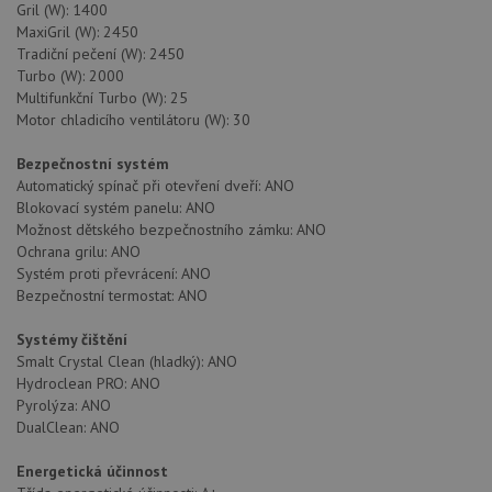
Gril (W): 1400
Nezařazené soubory
MaxiGril (W): 2450
Tradiční pečení (W): 2450
Nezbytně nutné soubory cookie umožňují základní
Turbo (W): 2000
funkce webových stránek, jako je přihlášení
Multifunkční Turbo (W): 25
uživatele a správa účtu. Webové stránky nelze bez
nezbytně nutných souborů cookie správně používat.
Motor chladicího ventilátoru (W): 30
Poskytovatel
/
Název
Vyprší
Popis
Bezpečnostní systém
Doména
Automatický spínač při otevření dveří: ANO
udid
.drezy-teka.cz
4 týdny 2
Tento 
Blokovací systém panelu: ANO
dny
se pou
Možnost dětského bezpečnostního zámku: ANO
jedine
identif
Ochrana grilu: ANO
zařízen
Systém proti převrácení: ANO
mají př
webov
Bezpečnostní termostat: ANO
stránc
sledov
použív
Systémy čištění
zlepšil
Smalt Crystal Clean (hladký): ANO
uživat
Hydroclean PRO: ANO
zkušen
Pyrolýza: ANO
AWSALBCORS
1 týden
Pro
Amazon.com Inc.
DualClean: ANO
pokrač
widget-
podpo
mediator.zopim.com
lepivos
Energetická účinnost
případ
použit