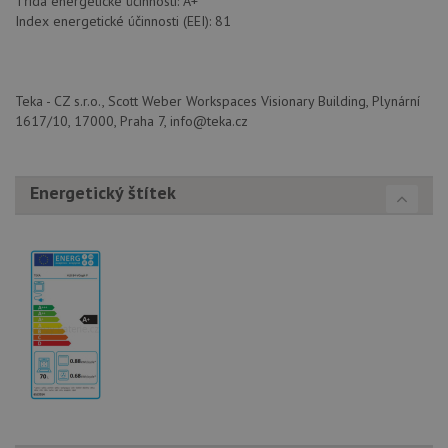
Třída energetické účinnosti: A+
po aktu
Index energetické účinnosti (EEI): 81
zásadách ochrany soukromí společnosti Google
Chrom
vytvář
další 
cookie
lepivos
každou
Teka - CZ s.r.o., Scott Weber Workspaces Visionary Building, Plynární
těchto
1617/10, 17000, Praha 7, info@teka.cz
lepivos
založe
trvání 
názve
AWSA
Energetický štítek
(ALB).
CookieScriptConsent
5 měsíců
Tento 
CookieScript
4 týdny
cookie
www.drezy-teka.cz
použív
služba
Cookie
Script
zapam
předvo
souhla
soubo
cookie
návště
Je nut
banne
cookie
Cookie