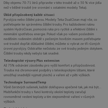
Díky objemu 70-71 litrů připravíte v této troubě až o 30 % více jídla
než v běžné troubě (ve srovnání s ostatními modely Teka).
Úklid přizpůsobený každé situaci
Pyrolýza nebo čištění párou. Modely Teka DualClean mají vše, co
potřebujete ke správnému čištění trouby. Pro každodenní rutinu
systém HydroClean, pomocná ruka pro rychlé a efektivní čištění s
minimální spotřebou energie. Pokud však po vašem posledním
nedělním rodinném obědě s pečeným hovězím masem potřebujete
své troubě dopřát důkladné čištění, můžete si vybrat ze tří různých
úrovní pyrolýzy. Odstraňte nečistotu ze své trouby jediným dotykem.
Čištění trouby nikdy nebylo tak snadné.
Teleskopické výsuvy Plus extension
Až 75% odsávání zásobníku pro vyšší komfort a přizpůsobivost.
Trouba má chromované podpěry s teleskopickými lištami, které
umožňují snadnější vyjmutí plechů a vaření až v pěti výškách.
Technologie SurroundTemp
Vůně čerstvých sušenek, každé dokřupava upečené tak, jak má být...
Multifunkční trouby s funcí kontroly okolní teploty zaručují
rovnoměrné vedení teploty a tím stejnoměrné vaření v různých
výškách.