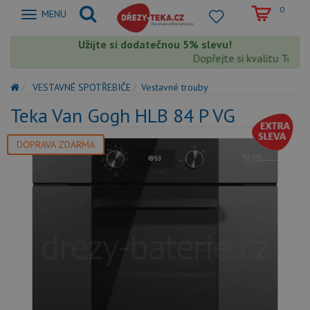
0
Zobrazit
MENU
nabidku
Užijte si dodatečnou 5% slevu!
Dopřejte si kvalitu Teka s
VESTAVNÉ SPOTŘEBIČE
Vestavné trouby
Teka Van Gogh HLB 84 P VG
DOPRAVA ZDARMA