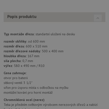
cookie
návště
Je nut
banne
Popis produktu
cookie
Cookie
Script
fungov
správn
Typ montáže dřezu:
standartní uložení na desku
AUTORIZACE
www.drezy-teka.cz
Zavřením
prohlížeče
rozměr skříňky:
od 600 mm
rozměr dřezu:
600 x 510 mm
rozměr dřezové nádoby:
500 x 400 mm
hloubka dřezu:
167 mm
síla plechu:
0,7 mm
výřez:
580 x 490 mm / R10
Poskytovatel
Cena zahrnuje:
Název
Vyprší
Popis
/
Doména
otvor pro baterii
Poskytovatel
/
Název
Vyprší
Po
_ga
1 rok
Tento název
Google LLC
sítkový ventil 3 1/2"
Doména
1
souboru cookie
.drezy-
sifon pro úsporu místa s odbočkou na myčku
měsíc
je spojen s
teka.cz
VISITOR_PRIVACY_METADATA
6 měsíců
Te
YouTube
Google
montážní kování pro horní montáž
coo
.youtube.com
Universal
uk
Analytics - což je
Chromniklová ocel (nerez)
so
významná
uži
Teka je předním světovým výrobcem nerezových dřezů a nabízí
aktualizace
vo