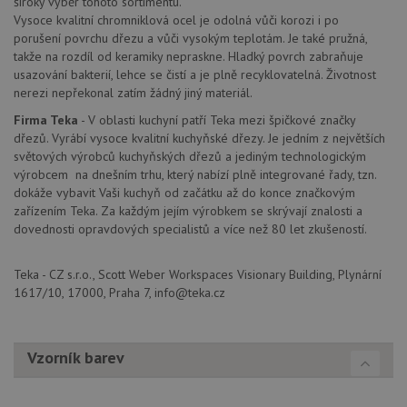
běžněji
široký výběr tohoto sortimentu.
pro
používané
int
Vysoce kvalitní chromniklová ocel je odolná vůči korozi i po
analytické
we
porušení povrchu dřezu a vůči vysokým teplotám. Je také pružná,
služby Google.
Za
Tento soubor
úd
takže na rozdíl od keramiky nepraskne. Hladký povrch zabraňuje
cookie se
so
usazování bakterií, lehce se čistí a je plně recyklovatelná. Životnost
používá k
náv
rozlišení
nerezi nepřekonal zatím žádný jiný materiál.
rů
jedinečných
zá
uživatelů
oc
Firma Teka
- V oblasti kuchyní patří Teka mezi špičkové značky
přiřazením
os
dřezů. Vyrábí vysoce kvalitní kuchyňské dřezy. Je jedním z největších
náhodně
a 
vygenerovaného
světových výrobců kuchyňských dřezů a jediným technologickým
kte
čísla jako
jej
výrobcem na dnešním trhu, který nabízí plně integrované řady, tzn.
identifikátoru
pre
klienta. Je
dokáže vybavit Vaši kuchyň od začátku až do konce značkovým
bu
součástí
bu
zařízením Teka. Za každým jejím výrobkem se skrývají znalosti a
každého
sez
dovednosti opravdových specialistů a více než 80 let zkušeností.
požadavku na
re
stránku na webu
a slouží k
__Secure-YNID
.youtube.com
6 měsíců
výpočtu údajů o
Teka - CZ s.r.o., Scott Weber Workspaces Visionary Building, Plynární
návštěvnících,
IDE
1 rok
Te
Google LLC
1617/10, 17000, Praha 7, info@teka.cz
relacích a
co
.doubleclick.net
kampaních pro
na
analytické
sp
přehledy webů.
Dou
pr
Vzorník barev
_ga_9T91YFLEPX
.drezy-
1 rok
Tento soubor
in
teka.cz
1
cookie používá
tom
měsíc
Google Analytics
ko
k zachování
uži