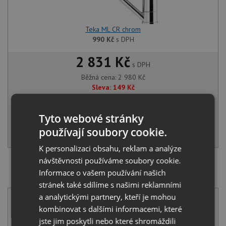
Teka ML CR chrom
990
Kč
s DPH
2 831 Kč
s DPH
Běžná cena:
2 980
Kč
Sleva:
149
Kč
SKLADEM
Tyto webové stránky
používají soubory cookie.
KOUPIT
K personalizaci obsahu, reklam a analýze
návštěvnosti používáme soubory cookie.
SET Teka Universe 60 T-XP 1B MAX nerez + Teka MTP
Informace o vašem používání našich
978 CR chrom
stránek také sdílíme s našimi reklamními
a analytickými partnery, kteří je mohou
kombinovat s dalšími informacemi, které
jste jim poskytli nebo které shromáždili