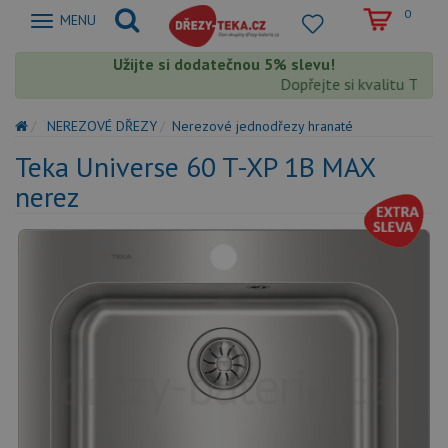
0
Zobrazit
MENU
nabidku
Užijte si dodatečnou 5% slevu!
Dopřejte si kvalitu Teka s
NEREZOVÉ DŘEZY
Nerezové jednodřezy hranaté
Teka Universe 60 T-XP 1B MAX
nerez