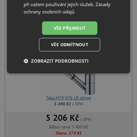
při vašem používání jejich služeb.
Zásady
ochrany osobních údajů
Teka Universe 60 T-XP 1B MAX nerez
1 990
Kč
s DPH
VŠE PŘIJMOUT
+
VŠE ODMÍTNOUT
ZOBRAZIT PODROBNOSTI
Nezbytně
Výkonové
Soubory
nutné
soubory
cílení
soubory
Teka MTP 978 CR chrom
3 490
Kč
s DPH
Funkční soubory
Nezařazené
soubory
5 206 Kč
s DPH
Běžná cena:
5 480
Kč
Sleva:
274
Kč