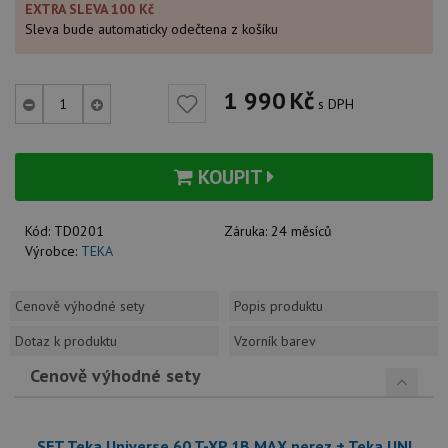
EXTRA SLEVA 100 Kč
Sleva bude automaticky odečtena z košíku
1 990
Kč
s DPH
KOUPIT
Kód:
TD0201
Záruka:
24 měsíců
Výrobce:
TEKA
Cenově výhodné sety
Popis produktu
Dotaz k produktu
Vzorník barev
Cenově výhodné sety
SET Teka Universe 60 T-XP 1B MAX nerez + Teka UNI