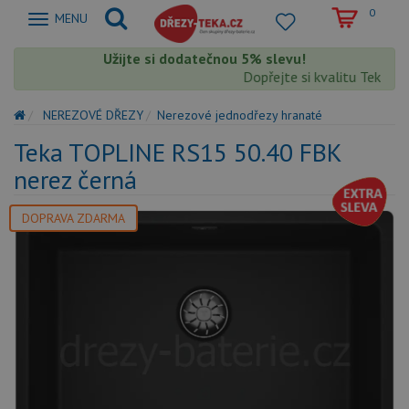
0
Zobrazit
MENU
nabidku
Užijte si dodatečnou 5% slevu!
Dopřejte si kvalitu Teka s e
NEREZOVÉ DŘEZY
Nerezové jednodřezy hranaté
Teka TOPLINE RS15 50.40 FBK
nerez černá
DOPRAVA ZDARMA