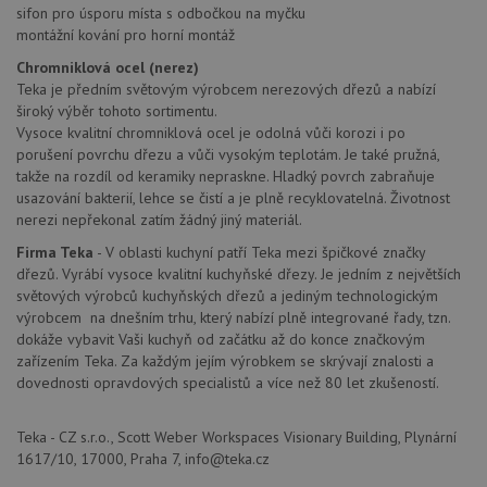
Analytics - což je
sifon pro úsporu místa s odbočkou na myčku
so
významná
uži
montážní kování pro horní montáž
aktualizace
vo
běžněji
pro
Chromniklová ocel (nerez)
používané
int
analytické
Teka je předním světovým výrobcem nerezových dřezů a nabízí
we
služby Google.
Za
široký výběr tohoto sortimentu.
Tento soubor
úd
cookie se
Vysoce kvalitní chromniklová ocel je odolná vůči korozi i po
so
používá k
náv
porušení povrchu dřezu a vůči vysokým teplotám. Je také pružná,
rozlišení
rů
takže na rozdíl od keramiky nepraskne. Hladký povrch zabraňuje
jedinečných
zá
uživatelů
oc
usazování bakterií, lehce se čistí a je plně recyklovatelná. Životnost
přiřazením
os
nerezi nepřekonal zatím žádný jiný materiál.
náhodně
a 
vygenerovaného
kte
Firma Teka
- V oblasti kuchyní patří Teka mezi špičkové značky
čísla jako
jej
identifikátoru
pre
dřezů. Vyrábí vysoce kvalitní kuchyňské dřezy. Je jedním z největších
klienta. Je
bu
světových výrobců kuchyňských dřezů a jediným technologickým
součástí
bu
každého
výrobcem na dnešním trhu, který nabízí plně integrované řady, tzn.
sez
požadavku na
re
dokáže vybavit Vaši kuchyň od začátku až do konce značkovým
stránku na webu
a slouží k
zařízením Teka. Za každým jejím výrobkem se skrývají znalosti a
__Secure-YNID
.youtube.com
6 měsíců
výpočtu údajů o
dovednosti opravdových specialistů a více než 80 let zkušeností.
návštěvnících,
IDE
1 rok
Te
Google LLC
relacích a
co
.doubleclick.net
kampaních pro
na
analytické
Teka - CZ s.r.o., Scott Weber Workspaces Visionary Building, Plynární
sp
přehledy webů.
Dou
1617/10, 17000, Praha 7, info@teka.cz
pr
_ga_9T91YFLEPX
.drezy-
1 rok
Tento soubor