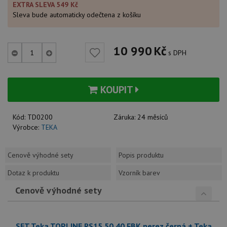
EXTRA SLEVA 549 Kč
Sleva bude automaticky odečtena z košíku
10 990
Kč
s DPH
KOUPIT
Kód:
TD0200
Záruka:
24 měsíců
Výrobce:
TEKA
Cenově výhodné sety
Popis produktu
Dotaz k produktu
Vzorník barev
Cenově výhodné sety
SET Teka TOPLINE RS15 50.40 FBK nerez černá + Teka