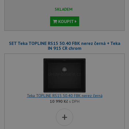
SKLADEM
KOUPIT
Nezbytně nutné soubory
Výkonové soubory
Soubory cílení
Funkční soubory
SET Teka TOPLINE RS15 50.40 FBK nerez černá + Teka
IN 915 CR chrom
Nezařazené soubory
Nezbytně nutné soubory cookie umožňují základní
funkce webových stránek, jako je přihlášení
uživatele a správa účtu. Webové stránky nelze bez
nezbytně nutných souborů cookie správně používat.
Poskytovatel
/
Název
Vyprší
Popis
Doména
udid
.drezy-teka.cz
4 týdny 2
Tento 
Teka TOPLINE RS15 50.40 FBK nerez černá
dny
se pou
10 990
Kč
s DPH
jedine
identif
zařízen
+
mají př
webov
stránc
sledov