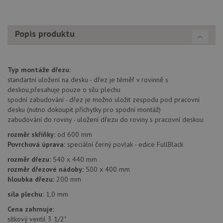
zapam
předvo
souhla
soubo
cookie
Popis produktu
návště
Je nut
banne
cookie
Cookie
Typ montáže dřezu:
Script
standartní uložení na desku - dřez je téměř v rovinně s
fungov
správn
deskou,přesahuje pouze o sílu plechu
spodní zabudování - dřez je možno uložit zespodu pod pracovní
AUTORIZACE
www.drezy-teka.cz
Zavřením
prohlížeče
desku (nutno dokoupit příchytky pro spodní montáž)
zabudování do roviny - uložení dřezu do roviny s pracovní deskou
rozměr skříňky:
od 600 mm
Povrchová úprava:
speciální černý povlak - edice FullBlack
rozměr dřezu:
540 x 440 mm
rozměr dřezové nádoby:
500 x 400 mm
Poskytovatel
Název
Vyprší
Popis
/
Doména
hloubka dřezu:
200 mm
Poskytovatel
/
Název
Vyprší
Po
_ga
1 rok
Tento název
Google LLC
síla plechu:
1,0 mm
Doména
1
souboru cookie
.drezy-
měsíc
je spojen s
teka.cz
VISITOR_PRIVACY_METADATA
6 měsíců
Te
Cena zahrnuje:
YouTube
Google
coo
.youtube.com
sítkový ventil 3 1/2"
Universal
uk