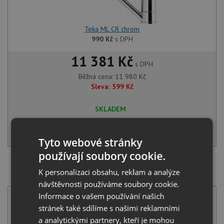
Teka ML CR chrom
990
Kč
s DPH
11 381 Kč
s DPH
Běžná cena:
11 980
Kč
Sleva:
599
Kč
SKLADEM
KOUPIT
Tyto webové stránky
používají soubory cookie.
SET Teka TOPLINE RS15 50.40 FBK nerez černá + Teka
K personalizaci obsahu, reklam a analýze
MTP 978 CR chrom
návštěvnosti používáme soubory cookie.
Informace o vašem používání našich
stránek také sdílíme s našimi reklamními
a analytickými partnery, kteří je mohou