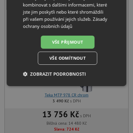
kombinovat s dalšími informacemi, které
jste jim poskytli nebo které shromáždili
při vašem používání jejich služeb.
Zásady
Teka TOPLINE RS15 50.40 FBK nerez černá
ochrany osobních údajů
10 990
Kč
s DPH
+
VŠE PŘIJMOUT
VŠE ODMÍTNOUT
ZOBRAZIT PODROBNOSTI
Nezbytně
Výkonové
Soubory
nutné
soubory
cílení
Teka MTP 978 CR chrom
soubory
3 490
Kč
s DPH
13 756 Kč
s DPH
Funkční soubory
Nezařazené
Běžná cena:
14 480
Kč
soubory
Sleva:
724
Kč