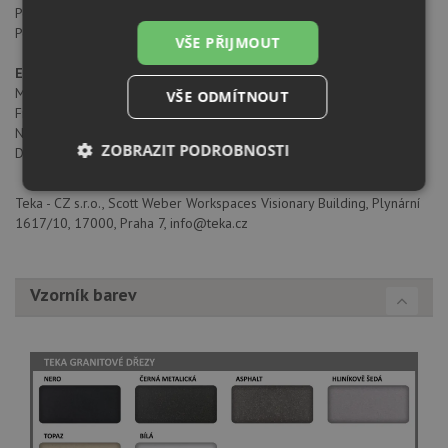
Počet pečících funkcí: 1
Počet úrovní výkonu: 5
VŠE PŘIJMOUT
Elektrické připojení
Maximální jmenovitý výkon (W): 1200
VŠE ODMÍTNOUT
Frekvence (Hz): 50
Napětí (V): 220 - 240
ZOBRAZIT PODROBNOSTI
Délka připojovacího kabelu (cm): 110
Nezbytně
Výkonové
Soubory
Teka - CZ s.r.o., Scott Weber Workspaces Visionary Building, Plynární
nutné
soubory
cílení
1617/10, 17000, Praha 7, info@teka.cz
soubory
Vzorník barev
Funkční soubory
Nezařazené
soubory