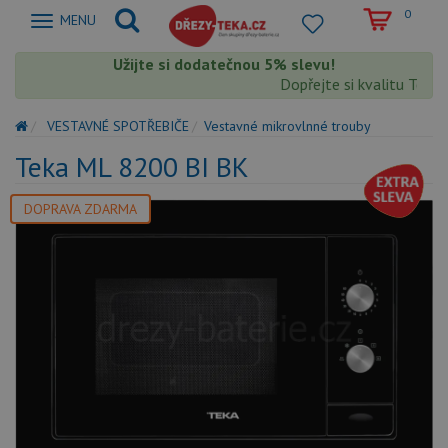
0
Zobrazit
MENU
nabidku
Užijte si dodatečnou 5% slevu!
Dopřejte si kvalitu Teka 
VESTAVNÉ SPOTŘEBIČE
Vestavné mikrovlnné trouby
Teka ML 8200 BI BK
DOPRAVA ZDARMA