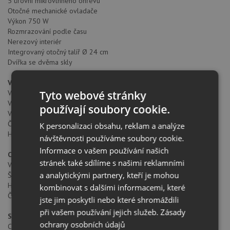
5 úrovní mikrovlnného ohřevu
Otočné mechanické ovladače
Výkon 750 W
Rozmrazování podle času
Nerezový interiér
Integrovaný otočný talíř Ø 24 cm
Dvířka se dvěma skly
Vnitřní rozměry
Tyto webové stránky
Vnitřní výška (mm): 210
Vnitřní šířka (mm): 305
používají soubory cookie.
Vnitřní hloubka (mm): 280
Čistý objem (litry): 18
K personalizaci obsahu, reklam a analýze
Hrubý objem (litry): 20
návštěvnosti používáme soubory cookie.
Informace o vašem používání našich
Celkové rozměry
stránek také sdílíme s našimi reklamními
Výška produktu (mm): 390
a analytickými partnery, kteří je mohou
Šířka produktu (mm): 595
Hloubka produktu (mm): 325
kombinovat s dalšími informacemi, které
Čistá hmotnost (kg): 17,5
jste jim poskytli nebo které shromáždili
při vašem používání jejich služeb.
Zásady
Specifické vlastnosti
ochrany osobních údajů
Certifikáty: CE/CB /EAC