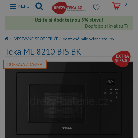
0
Zobrazit
MENU
nabidku
Užijte si dodatečnou 5% slevu!
Dopřejte si kvalitu Teka s
VESTAVNÉ SPOTŘEBIČE
Vestavné mikrovlnné trouby
Teka ML 8210 BIS BK
DOPRAVA ZDARMA