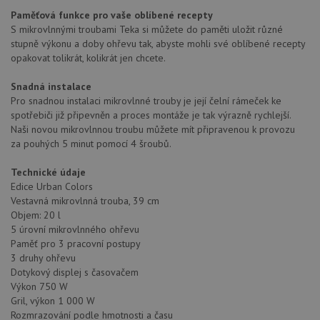
Paměťová funkce pro vaše oblíbené recepty
S mikrovlnnými troubami Teka si můžete do paměti uložit různé
stupně výkonu a doby ohřevu tak, abyste mohli své oblíbené recepty
opakovat tolikrát, kolikrát jen chcete.
Snadná instalace
Pro snadnou instalaci mikrovlnné trouby je její čelní rámeček ke
spotřebiči již připevněn a proces montáže je tak výrazně rychlejší.
Naši novou mikrovlnnou troubu můžete mít připravenou k provozu
za pouhých 5 minut pomocí 4 šroubů.
Technické údaje
Edice Urban Colors
Vestavná mikrovlnná trouba, 39 cm
Objem: 20 l
5 úrovní mikrovlnného ohřevu
Paměť pro 3 pracovní postupy
3 druhy ohřevu
Dotykový displej s časovačem
Výkon 750 W
Gril, výkon 1 000 W
Rozmrazování podle hmotnosti a času