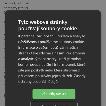
Funkce Quick Start
Nerezový interiér
Dvířka se dvěma skly, otevírání vlevo
Integrovaný otočný skleněný talíř Ø 24 cm
Tyto webové stránky
Kombinace dotyk. a mechan. ovládání
Grilovací mřížka
používají soubory cookie.
Vnitřní rozměry
K personalizaci obsahu, reklam a analýze
Vnitřní výška (mm): 210
návštěvnosti používáme soubory cookie.
Vnitřní šířka (mm): 305
Informace o vašem používání našich
Vnitřní hloubka (mm): 280
stránek také sdílíme s našimi reklamními
Čistý objem (litry): 18
Hrubý objem (litry): 20
a analytickými partnery, kteří je mohou
kombinovat s dalšími informacemi, které
Celkové rozměry
jste jim poskytli nebo které shromáždili
Výška produktu (mm): 390
při vašem používání jejich služeb.
Zásady
Šířka produktu (mm): 595
ochrany osobních údajů
Hloubka produktu (mm): 325
Čistá hmotnost (kg): 17,5
VŠE PŘIJMOUT
Specifické vlastnosti
Certifikáty: CE/CB
Počet pečících funkcí: 3