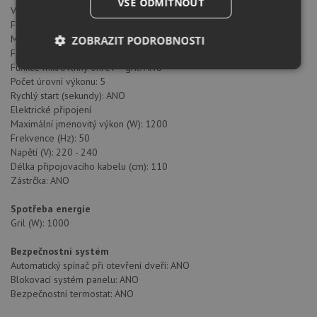
VŠE ODMÍTNOUT
Velikost paměťi: 1
Funkce Gril: ANO
Minutka: ANO
ZOBRAZIT PODROBNOSTI
Funkce mikrovlnného ohřevu: ANO
Funkce mikrovlnný ohřev + gril: ANO
Nezbytně
Výkonové
Soubory
Počet úrovní výkonu: 5
nutné
soubory
cílení
soubory
Rychlý start (sekundy): ANO
Elektrické připojení
Maximální jmenovitý výkon (W): 1200
Frekvence (Hz): 50
Funkční soubory
Nezařazené
Napětí (V): 220 - 240
soubory
Délka připojovacího kabelu (cm): 110
Zástrčka: ANO
Spotřeba energie
Gril (W): 1000
Bezpečnostní systém
Nezbytně nutné soubory
Výkonové soubory
Automatický spínač při otevření dveří: ANO
Blokovací systém panelu: ANO
Soubory cílení
Funkční soubory
Bezpečnostní termostat: ANO
Nezařazené soubory