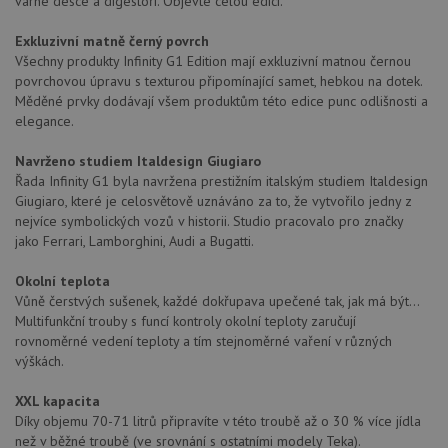
varné desce a digestoři. Objevte celou edici.
Exkluzivní matně černý povrch
Všechny produkty Infinity G1 Edition mají exkluzivní matnou černou
povrchovou úpravu s texturou připomínající samet, hebkou na dotek.
Měděné prvky dodávají všem produktům této edice punc odlišnosti a
elegance.
Navrženo studiem Italdesign Giugiaro
Řada Infinity G1 byla navržena prestižním italským studiem Italdesign
Giugiaro, které je celosvětově uznáváno za to, že vytvořilo jedny z
nejvíce symbolických vozů v historii. Studio pracovalo pro značky
jako Ferrari, Lamborghini, Audi a Bugatti.
Okolní teplota
Vůně čerstvých sušenek, každé dokřupava upečené tak, jak má být...
Multifunkční trouby s funcí kontroly okolní teploty zaručují
rovnoměrné vedení teploty a tím stejnoměrné vaření v různých
výškách.
XXL kapacita
Díky objemu 70-71 litrů připravíte v této troubě až o 30 % více jídla
než v běžné troubě (ve srovnání s ostatními modely Teka).