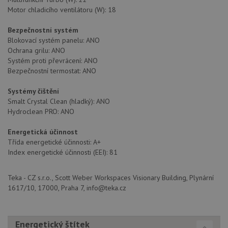
nezbytně nutných souborů cookie správně používat.
Motor chladicího ventilátoru (W): 18
Poskytovatel
/
Název
Vyprší
Popis
Doména
Bezpečnostní systém
Blokovací systém panelu: ANO
udid
.drezy-teka.cz
4 týdny 2
Tento 
dny
se pou
Ochrana grilu: ANO
jedine
Systém proti převrácení: ANO
identif
zařízen
Bezpečnostní termostat: ANO
mají př
webov
Systémy čištění
stránc
sledov
Smalt Crystal Clean (hladký): ANO
použív
Hydroclean PRO: ANO
zlepšil
uživat
zkušen
Energetická účinnost
AWSALBCORS
1 týden
Pro
Třída energetické účinnosti: A+
Amazon.com Inc.
pokrač
widget-
Index energetické účinnosti (EEI): 81
podpo
mediator.zopim.com
lepivos
případ
použit
Teka - CZ s.r.o., Scott Weber Workspaces Visionary Building, Plynární
po aktu
1617/10, 17000, Praha 7, info@teka.cz
zásadách ochrany soukromí společnosti Google
Chrom
vytvář
další 
cookie
lepivos
Energetický štítek
každou