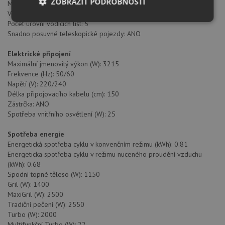
ZOBRAZIT PODROBNOSTI
Mechanické rychlé předehřátí: ANO
Vyjímatelné chromované vodicí lišty: ANO
Nezbytně
Výkonové
Soubory
Počet úrovní vodících lišt: 5
nutné
soubory
cílení
Snadno posuvné teleskopické pojezdy: ANO
soubory
Elektrické připojení
Maximální jmenovitý výkon (W): 3215
Frekvence (Hz): 50/60
Funkční soubory
Nezařazené
Napětí (V): 220/240
soubory
Délka připojovacího kabelu (cm): 150
Zástrčka: ANO
Spotřeba vnitřního osvětlení (W): 25
Spotřeba energie
Energetická spotřeba cyklu v konvenčním režimu (kWh): 0.81
Energeticka spotřeba cyklu v režimu nuceného proudění vzduchu
Nezbytně nutné soubory
Výkonové soubory
(kWh): 0.68
Soubory cílení
Funkční soubory
Spodní topné těleso (W): 1150
Gril (W): 1400
Nezařazené soubory
MaxiGril (W): 2500
Nezbytně nutné soubory cookie umožňují základní
Tradiční pečení (W): 2550
funkce webových stránek, jako je přihlášení
Turbo (W): 2000
uživatele a správa účtu. Webové stránky nelze bez
Multifunkční Turbo (W): 22