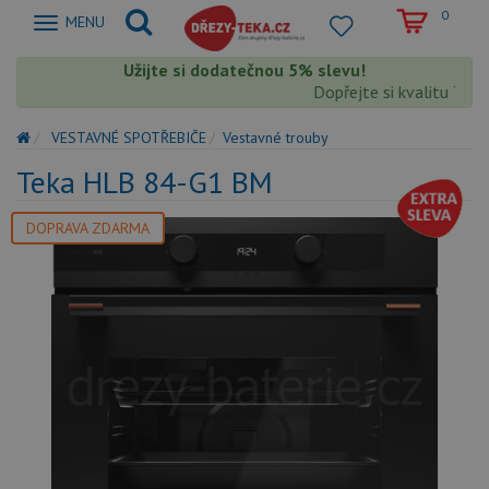
0
Zobrazit
MENU
nabidku
Užijte si dodatečnou 5% slevu!
Dopřejte si kvalitu Teka 
VESTAVNÉ SPOTŘEBIČE
Vestavné trouby
Teka HLB 84-G1 BM
DOPRAVA ZDARMA