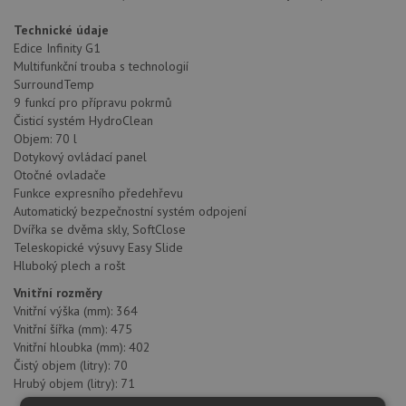
Technické údaje
Edice Infinity G1
Multifunkční trouba s technologií
SurroundTemp
9 funkcí pro přípravu pokrmů
Čisticí systém HydroClean
Objem: 70 l
Dotykový ovládací panel
Otočné ovladače
Funkce expresního předehřevu
Automatický bezpečnostní systém odpojení
Dvířka se dvěma skly, SoftClose
Teleskopické výsuvy Easy Slide
Hluboký plech a rošt
Vnitřní rozměry
Vnitřní výška (mm): 364
Vnitřní šířka (mm): 475
Vnitřní hloubka (mm): 402
Čistý objem (litry): 70
Hrubý objem (litry): 71