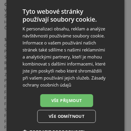
Celkové rozměry
Tyto webové stránky
Výška produktu (mm): 595
Šířka produktu (mm): 595
používají soubory cookie.
Hloubka produktu (mm): 537+22
Čistá hmotnost (kg): 28
K personalizaci obsahu, reklam a analýze
návštěvnosti používáme soubory cookie.
Specifické vlastnosti
Informace o vašem používání našich
Certifikáty: CE / N / CCA / CB / EAC
stránek také sdílíme s našimi reklamními
Počet komor: 1
a analytickými partnery, kteří je mohou
Smaltovaný interiér: ANO
Regulátor min. teploty (°C): 50
kombinovat s dalšími informacemi, které
Regulátor max. teploty (°C): 250
jste jim poskytli nebo které shromáždili
Způsob ovládání: 11+0
při vašem používání jejich služeb.
Zásady
Počet pečících funkcí: 9
ochrany osobních údajů
Funkce horní + spodní těleso: ANO
Funkce Gril: ANO
Funkce MaxiGril: ANO
VŠE PŘIJMOUT
Funkce MaxiGril + ventilátor: ANO
Spodní těleso: ANO
Funkce spodní těleso + Turbo (Pizza): ANO
VŠE ODMÍTNOUT
Funkce Turbo: ANO
Funkce Eco: ANO