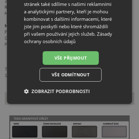
Zpětný ventil: ANO
stránek také sdílíme s našimi reklamními
Redukce výstupu: ANO
a analytickými partnery, kteří je mohou
Možnost uhlíkových filtrů: D5C
kombinovat s dalšími informacemi, které
Modely
jste jim poskytli nebo které shromáždili
Počet filtrů: 2
při vašem používání jejich služeb.
Zásady
Otevírací systém: Ne
ochrany osobních údajů
Počet rychlostí: 3+booster
VŠE PŘIJMOUT
Teka - CZ s.r.o., Scott Weber Workspaces Visionary Building, Plynární
VŠE ODMÍTNOUT
1617/10, 17000, Praha 7, info@teka.cz
ZOBRAZIT PODROBNOSTI
Vzorník barev
Nezbytně
Výkonové
Soubory
nutné
soubory
cílení
soubory