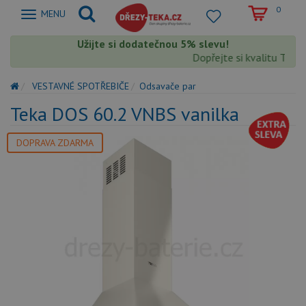
0
Zobrazit
MENU
nabidku
Užijte si dodatečnou 5% slevu!
Dopřejte si kvalitu Teka 
VESTAVNÉ SPOTŘEBIČE
Odsavače par
Teka DOS 60.2 VNBS vanilka
DOPRAVA ZDARMA