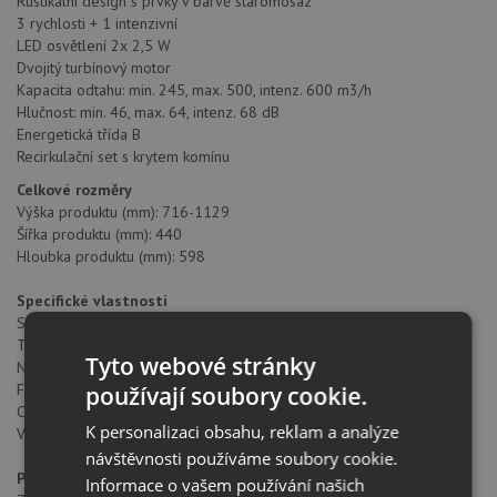
Rustikální design s prvky v barvě staromosaz
3 rychlosti + 1 intenzivní
LED osvětlení 2x 2,5 W
Dvojitý turbínový motor
Kapacita odtahu: min. 245, max. 500, intenz. 600 m3/h
Hlučnost: min. 46, max. 64, intenz. 68 dB
Energetická třída B
Recirkulační set s krytem komínu
Celkové rozměry
Výška produktu (mm): 716-1129
Šířka produktu (mm): 440
Hloubka produktu (mm): 598
Specifické vlastnosti
Spotřeba vnitřního osvětlení (W): 2,5
Typ přípojky: European Plug
Tyto webové stránky
Napětí (V): 220-240
Frekvence (Hz): 50-60
používají soubory cookie.
Celkový výkon digestoře (W): 180
K personalizaci obsahu, reklam a analýze
Výkon motorů: 175
návštěvnosti používáme soubory cookie.
Příslušenství
Informace o vašem používání našich