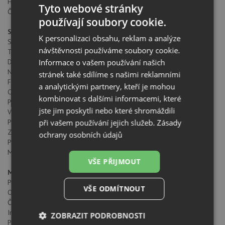
Hloubka produktu (mm): 325
Tyto webové stránky
Čistá hmotnost (kg): 12,10
používají soubory cookie.
Specifické vlastnosti
K personalizaci obsahu, reklam a analýze
Spotřeba vnitřního osvětlení (W): 2x1,5
návštěvnosti používáme soubory cookie.
Typ přípojky: schuko
Informace o vašem používání našich
Délka připojovacího kabelu (cm): 150
Napětí (V): 220-240
stránek také sdílíme s našimi reklamními
Frekvence (Hz): 50/60
a analytickými partnery, kteří je mohou
Celkový výkon digestoře (W): 233
kombinovat s dalšími informacemi, které
Počet motorů: 1
jste jim poskytli nebo které shromáždili
Výkon motorů: 230
při vašem používání jejich služeb.
Zásady
Příslušenství
Zpětný ventil: ANO
ochrany osobních údajů
Prodloužení: NO
Možnost uhlíkových filtrů: D9C
VŠE PŘIJMOUT
Modely
Počet filtrů: 1
VŠE ODMÍTNOUT
Otevírací systém: Panel Uphold Hinge
Časovač: ANO
Indikátor nasycení filtru: ANO
ZOBRAZIT PODROBNOSTI
Počet rychlostí: 3+1