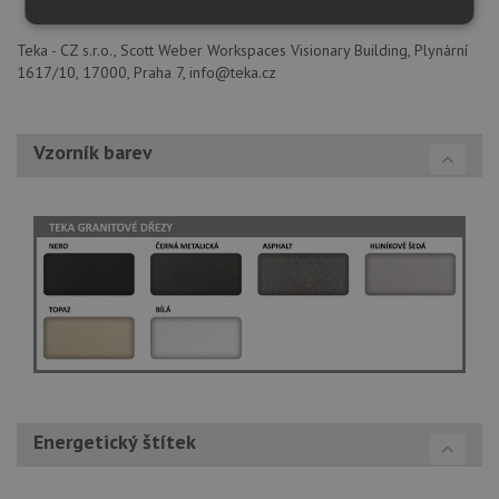
Nezbytně
Výkonové
Soubory
nutné
soubory
cílení
Teka - CZ s.r.o., Scott Weber Workspaces Visionary Building, Plynární
soubory
1617/10, 17000, Praha 7, info@teka.cz
Funkční soubory
Nezařazené
Vzorník barev
soubory
Nezbytně nutné soubory
Výkonové soubory
Soubory cílení
Funkční soubory
Nezařazené soubory
Nezbytně nutné soubory cookie umožňují základní
Energetický štítek
funkce webových stránek, jako je přihlášení
uživatele a správa účtu. Webové stránky nelze bez
nezbytně nutných souborů cookie správně používat.