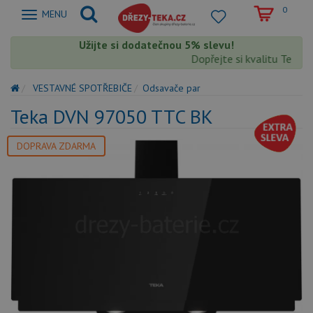
0
Zobrazit
MENU
nabidku
Užijte si dodatečnou 5% slevu!
Dopřejte si kvalitu Teka s
VESTAVNÉ SPOTŘEBIČE
Odsavače par
Teka DVN 97050 TTC BK
DOPRAVA ZDARMA