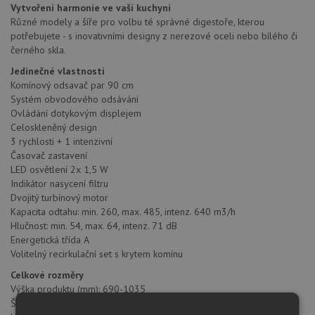
Vytvoření harmonie ve vaší kuchyni
Různé modely a šíře pro volbu té správné digestoře, kterou
potřebujete - s inovativními designy z nerezové oceli nebo bílého či
černého skla.
Jedinečné vlastnosti
Komínový odsavač par 90 cm
Systém obvodového odsávání
Ovládání dotykovým displejem
Celoskleněný design
3 rychlosti + 1 intenzivní
Časovač zastavení
LED osvětlení 2x 1,5 W
Indikátor nasycení filtru
Dvojitý turbínový motor
Kapacita odtahu: min. 260, max. 485, intenz. 640 m3/h
Hlučnost: min. 54, max. 64, intenz. 71 dB
Energetická třída A
Volitelný recirkulační set s krytem komínu
Celkové rozměry
Výška produktu (mm): 690-1035
Šířka produktu (mm): 898