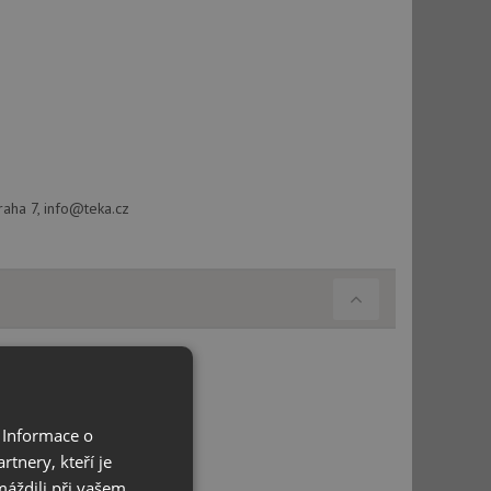
raha 7, info@teka.cz
 Informace o
tnery, kteří je
máždili při vašem