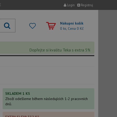
E
Login
Registruj
Nákupní košík
0 ks, Cena
0 Kč
Dopřejte si kvalitu Teka s extra 5% slevou – sleva se 
SKLADEM 1 KS
Zboží odešleme během následujících 1-2 pracovních
dnů.