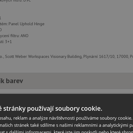
kových filtrů: D9C
1
stém: Panel Uphold Hinge
O
ycení filtru: ANO
tí: 3+1
r.o., Scott Weber Workspaces Visionary Building, Plynární 1617/10, 17000, P
ík barev
 stránky používají soubory cookie.
obsahu, reklam a analýze návštěvnosti používáme soubory cookie.
ašich stránek také sdílíme s našimi reklamními a analytickými par
 s dalšími informacemi, které jste jim poskytli nebo které shro