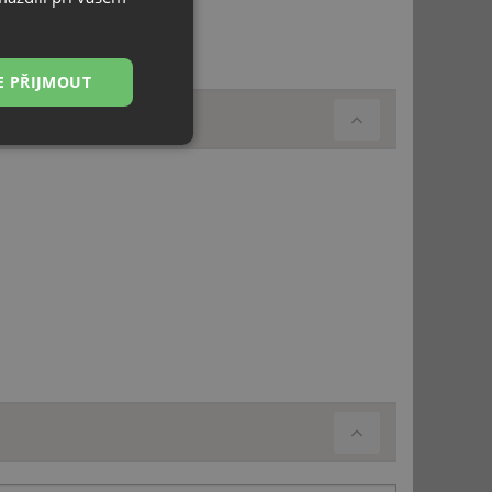
E PŘIJMOUT
Nezařazené
soubory
řazené soubory
 správa účtu. Webové
ci zařízení, která
používání a zlepšila