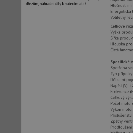
dřezům, náhradní díly k bateriím atd?
Hlučnost: min
Energetická 
Volitelný rec
Celkové ro
Výška produ
Šířka produk
Hloubka pro
Čistá hmotno
Specifické 
Spotřeba vni
Typ přípojky
Délka připoj
Napětí (V): 
Frekvence (H
Celkový výko
Počet motorů
Výkon motor
Příslušenství
Zpětný venti
Prodloužení