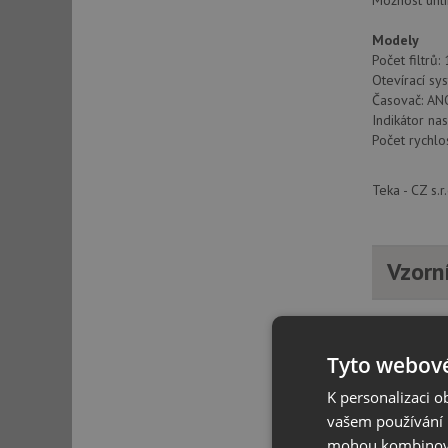
Možnost uhlí
Modely
Počet filtrů: 
Otevírací sy
Časovač: AN
Indikátor nas
Počet rychlos
Teka - CZ s.
Vzorn
Tyto webové
K personalizaci 
vašem používání n
mohou kombinovat