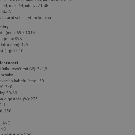
. 54, max. 64, intenz. 71 dB
třída A
irkulační set s krytem komínu
změry
ktu (mm): 690-1035
tu (mm): 898
duktu (mm): 325
st (kg): 12,10
vlastnosti
třního osvětlení (W): 2x1,5
: schuko
ovacího kabelu (cm): 150
220-240
z): 50/60
n digestoře (W): 233
: 1
ů: 230
l: ANO
: NO