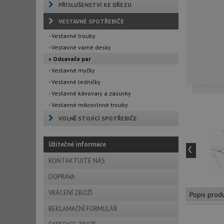
PŘÍSLUŠENSTVÍ KE DŘEZU
VESTAVNÉ SPOTŘEBIČE
- Vestavné trouby
- Vestavné varné desky
» Odsavače par
- Vestavné myčky
- Vestavné ledničky
- Vestavné kávovary a zásuvky
- Vestavné mikrovlnné trouby
VOLNĚ STOJÍCÍ SPOTŘEBIČE
‹
Užitečné informace
KONTAKTUJTE NÁS
DOPRAVA
VRÁCENÍ ZBOŽÍ
Popis prod
REKLAMAČNÍ FORMULÁŘ