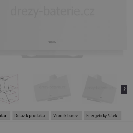
›
uktu
Dotaz k produktu
Vzorník barev
Energetický štítek