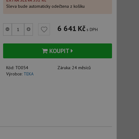
EXTRA SLEVA 332 Kč
Sleva bude automaticky odečtena z košíku
6 641
Kč
s DPH
KOUPIT
Kód:
TO054
Záruka:
24 měsíců
Výrobce:
TEKA