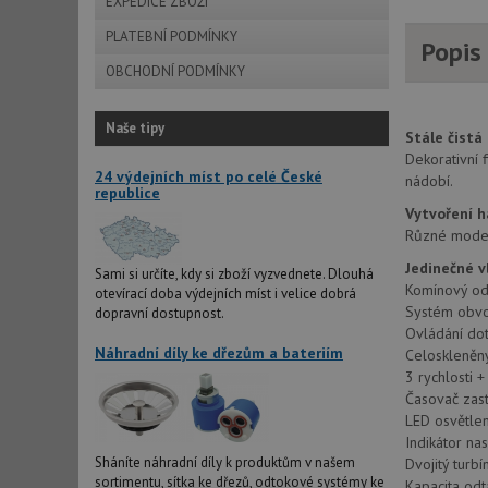
EXPEDICE ZBOŽÍ
PLATEBNÍ PODMÍNKY
Popis
OBCHODNÍ PODMÍNKY
Naše tipy
Stále čistá
Dekorativní 
24 výdejních míst po celé České
nádobí.
republice
Vytvoření h
Různé modely
Jedinečné v
Sami si určíte, kdy si zboží vyzvednete. Dlouhá
Komínový od
otevírací doba výdejních míst i velice dobrá
Systém obv
dopravní dostupnost.
Ovládání do
Náhradní díly ke dřezům a bateriím
Celoskleněn
3 rychlosti +
Časovač zas
LED osvětlen
Indikátor nas
Sháníte náhradní díly k produktům v našem
Dvojitý turb
sortimentu, sítka ke dřezů, odtokové systémy ke
Kapacita odt