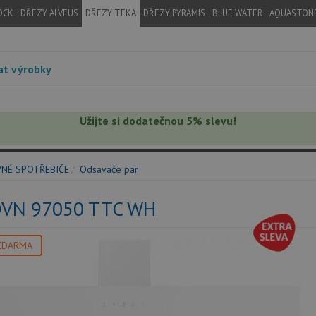
OCK
DŘEZY ALVEUS
DŘEZY TEKA
DŘEZY PYRAMIS
BLUE WATER
AQUASTON
Užijte si dodatečnou 5% slevu!
VNÉ SPOTŘEBIČE
Odsavače par
DVN 97050 TTC WH
ZDARMA