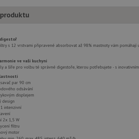
 produktu
 digestoř
filtry s 12 vrstvami připravené absorbovat až 98% mastnoty vám pomáhají u
armonie ve vaší kuchyni
 a šíře pro volbu té správné digestoře, kterou potřebujete - s inovativním
lastnosti
savač par 90 cm
odového odsávání
tykovým displejem
ý design
 1 intenzivní
tavení
í 2x 1,5 W
ycení filtru
ínový motor
ahu: min. 260, max. 485, intenz. 640 m3/h