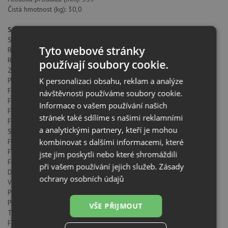
Čistá hmotnost (kg): 30,0
Specifické vlastnosti
Smaltovaný interiér: ANO
Tyto webové stránky
Regulátor min. teploty (°C): 50
Regulátor max. teploty (°C): 250
používají soubory cookie.
Způsob ovládání: Mechanical
K personalizaci obsahu, reklam a analýze
Počet pečících funkcí: 11
Funkce horní + spodní těleso: ANO
návštěvnosti používáme soubory cookie.
Funkce MaxiGril: ANO
Informace o vašem používání našich
Funkce horní + spodní těleso + ventilátor: ANO
stránek také sdílíme s našimi reklamními
Funkce MaxiGril + ventilátor: ANO
a analytickými partnery, kteří je mohou
Spodní těleso: ANO
kombinovat s dalšími informacemi, které
Funkce spodní těleso + Turbo (Pizza): ANO
Funkce Turbo: ANO
jste jim poskytli nebo které shromáždili
Funkce Eco: ANO
při vašem používání jejich služeb.
Zásady
Dotykové ovládání: ANO
ochrany osobních údajů
Vyjímatelné chromované vodicí lišty: ANO
Počet úrovní vodících lišt: 5
Počet úrovní vodících lišt (dolní komora): 0
VŠE PŘIJMOUT
Tangenciální chlazení trouby: ANO
Funkce mikrovlnného ohřevu: ANO