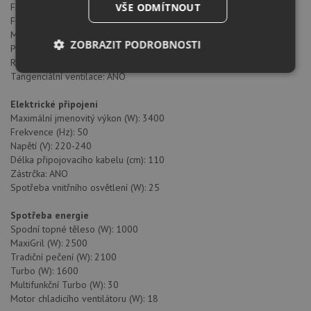
VŠE ODMÍTNOUT
Funkce mikrovlnný ohřev + gril: ANO
Funkce mikrovlnný ohřev + turbo: ANO
Mikrovlnné rozmrazování: ANO
ZOBRAZIT PODROBNOSTI
Počet úrovní výkonu: 5
Rychlý start (sekundy): ANO
Nezbytně
Výkonové
Soubory
Tangenciální ventilace: ANO
nutné
soubory
cílení
soubory
Elektrické připojení
Maximální jmenovitý výkon (W): 3400
Frekvence (Hz): 50
Napětí (V): 220-240
Funkční soubory
Nezařazené
Délka připojovacího kabelu (cm): 110
soubory
Zástrčka: ANO
Spotřeba vnitřního osvětlení (W): 25
Spotřeba energie
Spodní topné těleso (W): 1000
MaxiGril (W): 2500
Tradiční pečení (W): 2100
Nezbytně nutné soubory
Výkonové soubory
Turbo (W): 1600
Soubory cílení
Funkční soubory
Multifunkční Turbo (W): 30
Motor chladicího ventilátoru (W): 18
Nezařazené soubory