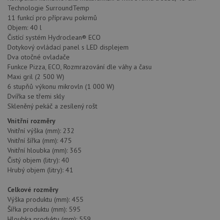
Technologie SurroundTemp
11 funkcí pro přípravu pokrmů
Objem: 40 l
Čistící systém Hydroclean® ECO
Dotykový ovládací panel s LED displejem
Dva otočné ovladače
Funkce Pizza, ECO, Rozmrazování dle váhy a času
Maxi gril (2 500 W)
6 stupňů výkonu mikrovln (1 000 W)
Dvířka se třemi skly
Skleněný pekáč a zesílený rošt
Vnitřní rozměry
Vnitřní výška (mm): 232
Vnitřní šířka (mm): 475
Vnitřní hloubka (mm): 365
Čistý objem (litry): 40
Hrubý objem (litry): 41
Celkové rozměry
Výška produktu (mm): 455
Šířka produktu (mm): 595
Hloubka produktu (mm): 559