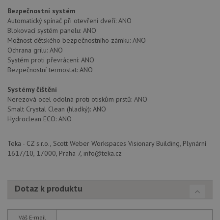
Nezbytně nutné soubory cookie umožňují základní
Bezpečnostní systém
funkce webových stránek, jako je přihlášení
Automatický spínač při otevření dveří: ANO
uživatele a správa účtu. Webové stránky nelze bez
Blokovací systém panelu: ANO
nezbytně nutných souborů cookie správně používat.
Možnost dětského bezpečnostního zámku: ANO
Poskytovatel
/
Ochrana grilu: ANO
Název
Vyprší
Popis
Doména
Systém proti převrácení: ANO
Bezpečnostní termostat: ANO
udid
.drezy-teka.cz
4 týdny 2
Tento 
dny
se pou
jedine
Systémy čištění
identif
zařízen
Nerezová ocel odolná proti otiskům prstů: ANO
mají př
Smalt Crystal Clean (hladký): ANO
webov
stránc
Hydroclean ECO: ANO
sledov
použív
zlepšil
Teka - CZ s.r.o., Scott Weber Workspaces Visionary Building, Plynární
uživat
zkušen
1617/10, 17000, Praha 7, info@teka.cz
AWSALBCORS
1 týden
Pro
Amazon.com Inc.
pokrač
widget-
podpo
mediator.zopim.com
Dotaz k produktu
lepivos
případ
použit
po aktu
zásadách ochrany soukromí společnosti Google
Chrom
Váš E-mail