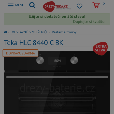
0
Zobrazit
MENU
nabidku
Užijte si dodatečnou 5% slevu!
Dopřejte si kvalitu Teka
VESTAVNÉ SPOTŘEBIČE
Vestavné trouby
Teka HLC 8440 C BK
DOPRAVA ZDARMA