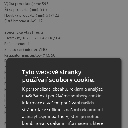
Výška produktu (mm): 595
Šířka produktu (mm): 595
Hloubka produktu (mm): 537+22
Čistá hmotnost (kg): 42
Specifické vlastnosti
Certifikáty: N / CE / CCA / CB / EAC
Počet komor: 1
Smaltovaný interiér: ANO
Regulátor min. teploty (°C): 50
Regulátor max. teploty (°C): 250
Způsob ovládání: 11+0
Tyto webové stránky
Počet pečících funkcí: 8
Funkce horní + spodní těleso: ANO
používají soubory cookie.
Funkce Gril: ANO
K personalizaci obsahu, reklam a analýze
Funkce MaxiGril: ANO
Funkce Eco: ANO
návštěvnosti používáme soubory cookie.
Mechanické rychlé předehřátí: ANO
Informace o vašem používání našich
Vyjímatelné chromované vodicí lišty: ANO
stránek také sdílíme s našimi reklamními
Počet úrovní vodících lišt: 5
a analytickými partnery, kteří je mohou
Snadno posuvné teleskopické pojezdy: ANO
kombinovat s dalšími informacemi, které
Pomalé zavírání: ANO