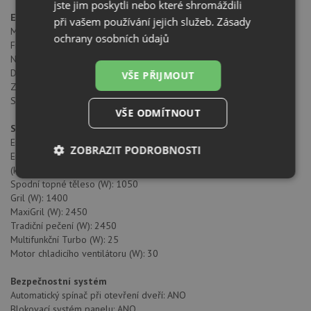
jste jim poskytli nebo které shromáždili
Elektrické připojení
při vašem používání jejich služeb.
Zásady
Maximální jmenovitý výkon (W): 3552
ochrany osobních údajů
Frekvence (Hz): 50/60
Napětí (V): 220/240
Délka připojovacího kabelu (cm): 150
VŠE PŘIJMOUT
Zástrčka: ANO
Spotřeba vnitřního osvětlení (W): 25
VŠE ODMÍTNOUT
Spotřeba energie
Energetická spotřeba cyklu v konvenčním režimu (kWh): 0.88
ZOBRAZIT PODROBNOSTI
Energeticka spotřeba cyklu v režimu nuceného proudění vzduchu
(kWh): 0,68
Nezbytně
Výkonové
Soubory
Spodní topné těleso (W): 1050
nutné
soubory
cílení
Gril (W): 1400
soubory
MaxiGril (W): 2450
Tradiční pečení (W): 2450
Multifunkční Turbo (W): 25
Motor chladicího ventilátoru (W): 30
Funkční soubory
Nezařazené
soubory
Bezpečnostní systém
Automatický spínač při otevření dveří: ANO
Blokovací systém panelu: ANO