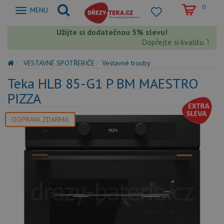
0
Zobrazit
MENU
nabidku
Užijte si dodatečnou 5% slevu!
Dopřejte si kvalitu Teka 
VESTAVNÉ SPOTŘEBIČE
Vestavné trouby
Teka HLB 85-G1 P BM MAESTRO
PIZZA
DOPRAVA ZDARMA