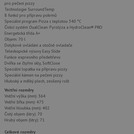
pro pečení pizzy
Technologie SurroundTemp
8 funkcí pro přípravu pokrmů
Speciální program Pizza s teplotou 340 °C
Čisticí systém DualClean: Pyrolýza a HydroClean® PRO
Energetická třída A+
Objem: 70 l
Dotykové ovládání a otočné ovladače
Teleskopické výsuvy Easy Slide
Funkce expresního předehřevu
Dvířka se čtyřmi skly, SoftClose
Speciální lopatka na přípravu pizzy
Speciální kámen na pečení pizzy
Hluboký a mělký plech, zesílený rošt
Vnitřní rozměry
Vnitřní výška (mm): 364
Vnitřní šířka (mm): 475
Vnitřní hloubka (mm): 402
Čistý objem (litry): 70
Hrubý objem (litry): 71
Celkové rozměry