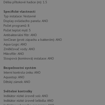
nutné
soubory
cílení
Délka přítokové hadice (m): 1.5
soubory
Specifické vlastnosti
Typ instalace: Vestavné
Display ovládacího panelu: ANO
Funkční soubory
Nezařazené
soubory
Počet programů: 8
Počet teplot mytí: 5
Antibakteriální filtr: ANO
IonClean (proti zápachu a bakteriím): ANO
Aqua-Logic: ANO
Změkčovač vody: ANO
Mikrofiltr: ANO
Sloupová (komínová) instalace: ANO
Nezbytně nutné soubory
Výkonové soubory
Soubory cílení
Funkční soubory
Bezpečnostní systém
Nezařazené soubory
Interní kontrola úniku: ANO
Aquastop: ANO
Nezbytně nutné soubory cookie umožňují základní
Dětský zámek: ANO
funkce webových stránek, jako je přihlášení
uživatele a správa účtu. Webové stránky nelze bez
Světelné kontrolky
nezbytně nutných souborů cookie správně používat.
Indikátor nízké úrovně soli: ANO
Poskytovatel
/
Indikátor nízké úrovně leštidla: ANO
Název
Vyprší
Popis
Doména