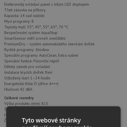
Elektronický ovládací panel s bílým LED displejem
Třetí zásuvka na příbory
Kapacita: 14 sad nádobí
Mycí programy: 8
Teploty mytí: 35°, 45°, 55°, 65°, 70 °C
Bezpečnostní systém AquaStop
SmartSensor měří úroveň znečištění
PremiumDry – systém automatického otevírání dvířek
Rychlé programy: 1hodina
Speciální programy: AutoClean, Extra sušení
Speciální funkce: Poloviční náplň
Dětský zámek pro ovládání
Instalace krycích dvířek: fixní
Odložený start 1–24 hodin
Energetická třída: D (dříve A+++)
Hlučnost 42 dBA
Celkové rozměry
Výška produktu (mm): 815
Šířka produktu (mm): 598
Hloubka produktu (mm): 570
Tyto webové stránky
Čistá hmotnost (kg): 39,5