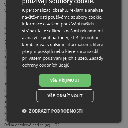
používají soubory cookie.
Vhodné rozměry
K personalizaci obsahu, reklam a analýze
Výška vestavěného výklenku (cm): 82
návštěvnosti používáme soubory cookie.
Produktový list
Informace o vašem používání našich
Kapacita (počet sad nádobí): 14
stránek také sdílíme s našimi reklamními
Energetická spotřeba (kWh/rok): 237
a analytickými partnery, kteří je mohou
Spotřeba (kWh): 0,833
kombinovat s dalšími informacemi, které
Spotřeba vody (litry/rok): 2800
Spotřeba vody (litry): 10
jste jim poskytli nebo které shromáždili
Standardní program: ECO
při vašem používání jejich služeb.
Zásady
Doba standardního cyklu (minuty): 198
ochrany osobních údajů
Hladina hluku (dB): 44
Certifikáty: GS;CE;EMC;LVD;CB
VŠE PŘIJMOUT
Zdroj energie
Frekvence (Hz): 50
VŠE ODMÍTNOUT
Napětí (V): 220
Typ přípojky: EU
Délka připojovacího kabelu (cm): 150
ZOBRAZIT PODROBNOSTI
Maximální jmenovitý výkon (W): 2100
Výkon ohřevného prvku (W): 1800
Nezbytně
Výkonové
Soubory
Délka odtokové hadice (m): 1.38