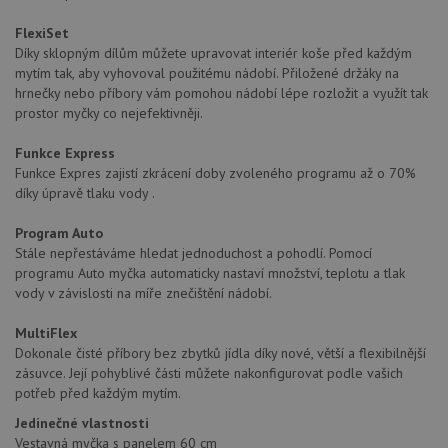
FlexiSet
Díky sklopným dílům můžete upravovat interiér koše před každým
mytím tak, aby vyhovoval použitému nádobí. Přiložené držáky na
hrnečky nebo příbory vám pomohou nádobí lépe rozložit a využít tak
prostor myčky co nejefektivněji.
Funkce Express
Funkce Expres zajistí zkrácení doby zvoleného programu až o 70%
díky úpravě tlaku vody .
Program Auto
Stále nepřestáváme hledat jednoduchost a pohodlí. Pomocí
programu Auto myčka automaticky nastaví množství, teplotu a tlak
vody v závislosti na míře znečištění nádobí.
MultiFlex
Dokonale čisté příbory bez zbytků jídla díky nové, větší a flexibilnější
zásuvce. Její pohyblivé části můžete nakonfigurovat podle vašich
potřeb před každým mytím.
Jedinečné vlastnosti
Vestavná myčka s panelem 60 cm