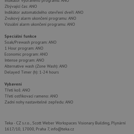
Indikátor vybraného programu: ANO
udid
.drezy-teka.cz
4 týdny 2
Tento 
Zbývající čas: ANO
dny
se pou
Indikátor automatického otevření dveří: ANO
jedine
identif
Zvukový alarm ukončení programu: ANO
zařízen
Vizuální alarm ukončení programu: ANO
mají př
webov
stránc
Speciální funkce
sledov
Soak/Prewash program: ANO
použív
zlepšil
1 Hour program: ANO
uživat
Economic program: ANO
zkušen
Intense program: ANO
AWSALBCORS
1 týden
Pro
Amazon.com Inc.
Alternative wash (Zone Wash): ANO
pokrač
widget-
Delayed Timer (h): 1-24 hours
podpo
mediator.zopim.com
lepivos
případ
Vybavení
použit
po aktu
Třetí koš: ANO
zásadách ochrany soukromí společnosti Google
Chrom
Třetí ostřikovací rameno: ANO
vytvář
Zadní nohy nastavitelné zepředu: ANO
další 
cookie
lepivos
každou
těchto
Teka - CZ s.r.o., Scott Weber Workspaces Visionary Building, Plynární
lepivos
založe
1617/10, 17000, Praha 7, info@teka.cz
trvání 