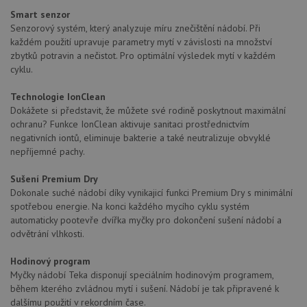
Smart senzor
Senzorový systém, který analyzuje míru znečištění nádobí. Při
každém použití upravuje parametry mytí v závislosti na množství
zbytků potravin a nečistot. Pro optimální výsledek mytí v každém
cyklu.
Technologie IonClean
Dokážete si představit, že můžete své rodině poskytnout maximální
ochranu? Funkce IonClean aktivuje sanitaci prostřednictvím
negativních iontů, eliminuje bakterie a také neutralizuje obvyklé
nepříjemné pachy.
Sušení Premium Dry
Dokonale suché nádobí díky vynikajicí funkci Premium Dry s minimální
spotřebou energie. Na konci každého mycího cyklu systém
automaticky pootevře dvířka myčky pro dokončení sušení nádobí a
odvětrání vlhkosti.
Hodinový program
Myčky nádobí Teka disponují speciálním hodinovým programem,
během kterého zvládnou mytí i sušení. Nádobí je tak připravené k
dalšímu použití v rekordním čase.