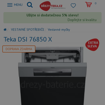
0
Zobrazit
MENU
nabidku
Užijte si dodatečnou 5% slevu!
Dopřejte si kvalitu Teka 
VESTAVNÉ SPOTŘEBIČE
Vestavné myčky
Teka DSI 76850 X
DOPRAVA ZDARMA