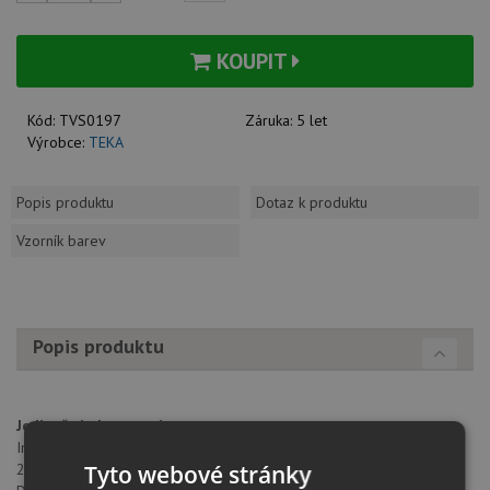
KOUPIT
Kód:
TVS0197
Záruka:
5 let
Výrobce:
TEKA
Popis produktu
Dotaz k produktu
Vzorník barev
Popis produktu
Jedinečné vlastnosti
Indukční varná deska 60 cm
Tyto webové stránky
2 varné zóny + Flex Slide Cooking