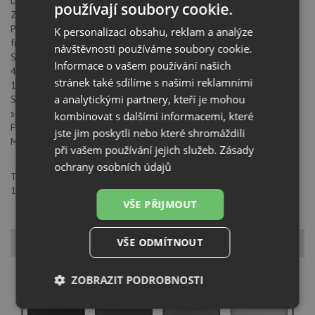
Dotykové ovládání Multislider
používají soubory cookie.
Zabroušené sklo, přední zkosená hrana
Přímé funkce: vření, rozpouštění, udržení teploty, grilování, smažení,
K personalizaci obsahu, reklam a analýze
fritování, konfitování, pošírování, rychlý var
návštěvnosti používáme soubory cookie.
Synchronní funkce varných zón
Informace o vašem používání našich
4 indukční varné zóny: 1 indukce Ø 150 mm,
stránek také sdílíme s našimi reklamními
1 indukce Ø 215 mm, 2 indukce Ø 228 x 200 mm
a analytickými partnery, kteří je mohou
Systém bezpečnostního zablokování
se senzorem akustického signálu
kombinovat s dalšími informacemi, které
Funkce Power Plus, Stop&Go
jste jim poskytli nebo které shromáždili
Maximální jmenovitý výkon 7200 W
při vašem používání jejich služeb.
Zásady
ochrany osobních údajů
Teka - CZ s.r.o., Scott Weber Workspaces Visionary Building, Plynární
1617/10, 17000, Praha 7, info@teka.cz
VŠE PŘIJMOUT
Vzorník barev
VŠE ODMÍTNOUT
ZOBRAZIT PODROBNOSTI
Nezbytně
Výkonové
Soubory