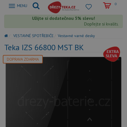
0
Zobrazit
MENU
nabidku
Užijte si dodatečnou 5% slevu!
Dopřejte si kvalitu Tek
VESTAVNÉ SPOTŘEBIČE
Vestavné varné desky
Teka IZS 66800 MST BK
DOPRAVA ZDARMA