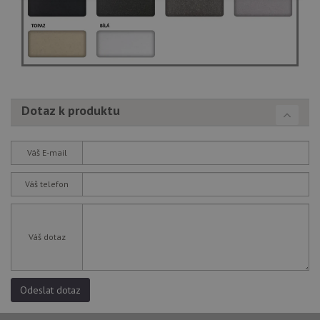
nutné
soubory
cílení
soubory
Funkční soubory
Nezařazené
soubory
Dotaz k produktu
Váš E-mail
Váš telefon
Nezbytně nutné soubory
Výkonové soubory
Soubory cílení
Funkční soubory
Nezařazené soubory
Váš dotaz
Nezbytně nutné soubory cookie umožňují základní
funkce webových stránek, jako je přihlášení
uživatele a správa účtu. Webové stránky nelze bez
nezbytně nutných souborů cookie správně používat.
Odeslat dotaz
Poskytovatel
/
Název
Vyprší
Popis
Doména