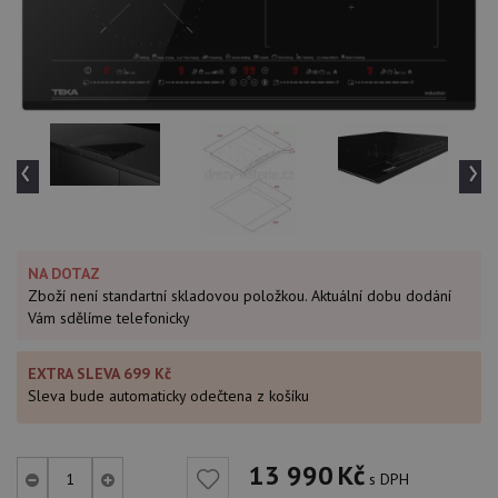
‹
›
NA DOTAZ
Zboží není standartní skladovou položkou. Aktuální dobu dodání
Vám sdělíme telefonicky
EXTRA SLEVA 699 Kč
Sleva bude automaticky odečtena z košíku
13 990
Kč
s DPH