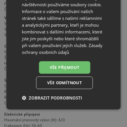
Protiskluzová základna
návštěvnosti používáme soubory cookie.
Čelní sklo není součástí
Informace o vašem používání našich
stránek také sdílíme s našimi reklamními
Vnitřní rozměry
Vnitřní výška (mm): 100
a analytickými partnery, kteří je mohou
Vnitřní šířka (mm): 470
kombinovat s dalšími informacemi, které
Vnitřní hloubka (mm): 500
jste jim poskytli nebo které shromáždili
při vašem používání jejich služeb.
Zásady
Celkové rozměry
ochrany osobních údajů
Výška produktu (mm): 140
Šířka produktu (mm): 595
Hloubka produktu (mm): 557
VŠE PŘIJMOUT
Čistá hmotnost (kg): 18
Specifické vlastnosti
VŠE ODMÍTNOUT
Certifikáty: CE; CB
Regulátor min. teploty (°C): 30
Regulátor max. teploty (°C): 80
ZOBRAZIT PODROBNOSTI
Chladná dvířka: ANO
Nezbytně
Výkonové
Soubory
Elektrické připojení
nutné
soubory
cílení
soubory
Maximální jmenovitý výkon (W): 420
Frekvence (Hz): 50-60