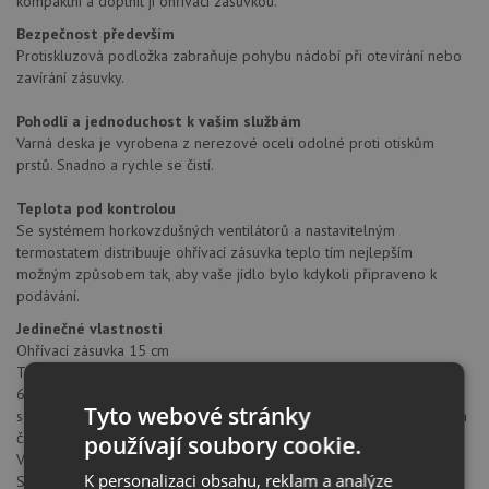
kompaktní a doplnit ji ohřívací zásuvkou.
Bezpečnost především
Protiskluzová podložka zabraňuje pohybu nádobí při otevírání nebo
zavírání zásuvky.
Pohodlí a jednoduchost k vašim službám
Varná deska je vyrobena z nerezové oceli odolné proti otiskům
prstů. Snadno a rychle se čistí.
Teplota pod kontrolou
Se systémem horkovzdušných ventilátorů a nastavitelným
termostatem distribuuje ohřívací zásuvka teplo tím nejlepším
možným způsobem tak, aby vaše jídlo bylo kdykoli připraveno k
podávání.
Jedinečné vlastnosti
Ohřívací zásuvka 15 cm
Teplotní rozsah: 30 ° – 80 °
6 nastavení: 6 talířů (24 cm), 6 talířů hlubokých (10 cm) a 3 talíře na
Tyto webové stránky
servírování (17, 19 a 32 cm) nebo 20 talířů (28 cm) nebo 40 šálků na
čaj nebo 80 šálků na kávu
používají soubory cookie.
Výsuvná teleskopická zásuvka
K personalizaci obsahu, reklam a analýze
Systém otevírání push-pull