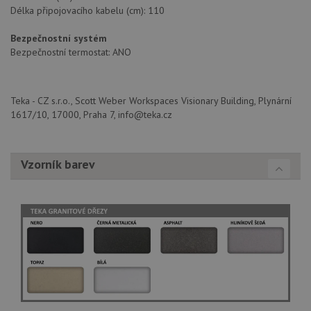
Délka připojovacího kabelu (cm): 110
Funkční soubory
Nezařazené
Bezpečnostní systém
soubory
Bezpečnostní termostat: ANO
Teka - CZ s.r.o., Scott Weber Workspaces Visionary Building, Plynární
1617/10, 17000, Praha 7, info@teka.cz
Nezbytně nutné soubory
Výkonové soubory
Vzorník barev
Soubory cílení
Funkční soubory
Nezařazené soubory
Nezbytně nutné soubory cookie umožňují základní
funkce webových stránek, jako je přihlášení
uživatele a správa účtu. Webové stránky nelze bez
nezbytně nutných souborů cookie správně používat.
Poskytovatel
/
Název
Vyprší
Popis
Doména
udid
.drezy-teka.cz
4 týdny 2
Tento 
dny
se pou