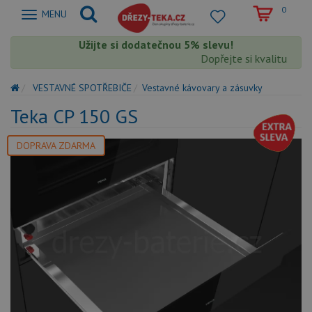
0
Zobrazit
MENU
nabidku
Užijte si dodatečnou 5% slevu!
Dopřejte si kvalitu Teka
VESTAVNÉ SPOTŘEBIČE
Vestavné kávovary a zásuvky
Teka CP 150 GS
DOPRAVA ZDARMA