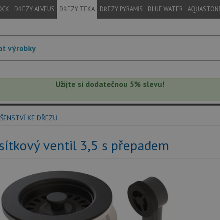
OCK
DŘEZY ALVEUS
DŘEZY TEKA
DŘEZY PYRAMIS
BLUE WATER
AQUASTON
Užijte si dodatečnou 5% slevu!
ŠENSTVÍ KE DŘEZU
sítkový ventil 3,5 s přepadem