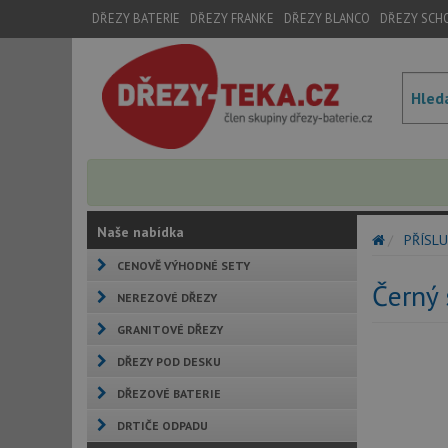
DŘEZY BATERIE
DŘEZY FRANKE
DŘEZY BLANCO
DŘEZY SCH
Naše nabídka
PŘÍSLU
CENOVĚ VÝHODNÉ SETY
Černý 
NEREZOVÉ DŘEZY
GRANITOVÉ DŘEZY
DŘEZY POD DESKU
DŘEZOVÉ BATERIE
DRTIČE ODPADU