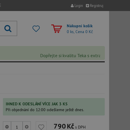
E
Login
Registruj
Nákupní košík
0 ks, Cena
0 Kč
Dopřejte si kvalitu Teka s extra 5% slevou – sl
IHNED K ODESLÁNÍ VÍCE JAK 3 KS
Při objednání do 12:00 odešleme ještě dnes.
790
Kč
s DPH