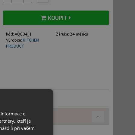
KOUPIT
Kód:
AQ004_1
Záruka:
24 měsíců
Výrobce:
KITCHEN
PRODUCT
 Informace o
tnery, kteří je
máždili při vašem