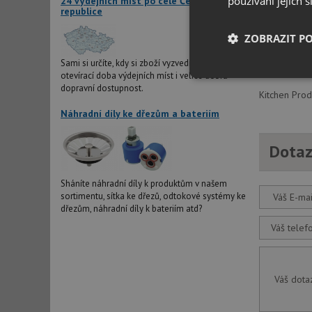
používání jejich 
24 výdejních míst po celé České
republice
Manuálně ovl
Možné použít
ZOBRAZIT P
Sítko je ze 
provedení:
č
Sami si určíte, kdy si zboží vyzvednete. Dlouhá
otevírací doba výdejních míst i velice dobrá
Nezbytně nutn
dopravní dostupnost.
soubory
Kitchen Prod
Náhradní díly ke dřezům a bateriím
Dotaz
Sháníte náhradní díly k produktům v našem
Nezbytně nutn
sortimentu, sítka ke dřezů, odtokové systémy ke
Váš E-mai
dřezům, náhradní díly k bateriím atd?
Nezbytně nutné soubo
stránky nelze bez ne
Váš telef
Název
udid
Váš dota