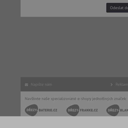
AWSALBCORS
Odeslat d
CookieScriptConse
AUTORIZACE
Název
Název
_ga
Napište nám
Reklam
VISITOR_PRIVACY_
Navštivte naše specializované e-shopy jednotlivých značek:
_ga_9T91YFLEPX
__Secure-YNID
IDE