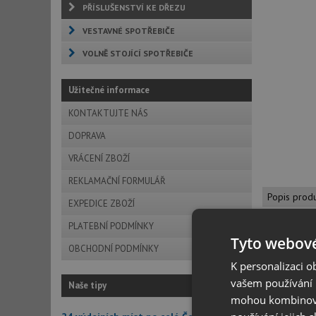
PŘÍSLUŠENSTVÍ KE DŘEZU
VESTAVNÉ SPOTŘEBIČE
VOLNĚ STOJÍCÍ SPOTŘEBIČE
Užitečné informace
KONTAKTUJTE NÁS
DOPRAVA
VRÁCENÍ ZBOŽÍ
REKLAMAČNÍ FORMULÁŘ
Popis prod
EXPEDICE ZBOŽÍ
PLATEBNÍ PODMÍNKY
Tyto webové
OBCHODNÍ PODMÍNKY
K personalizaci 
Popis
vašem používání n
Naše tipy
mohou kombinovat