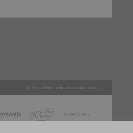
použití CORS po
 cookie lepivosti
ch na trvání s
cript.com k
y cookie
okie-Script.com
tics - což je
Prohlášení o ochraně osobních údajů
oogle. Tento soubor
uhlasu uživatele a
ím náhodně
ebem. Zaznamenává
í každého požadavku
zásadami ochrany
relacích a
 že jejich
respektovány.
vu relace.
t Doubleclick a
vatel používá
ou koncový uživatel