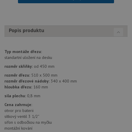
založe
trvání 
názve
AWSA
(ALB).
CookieScriptConsent
5 měsíců
Tento 
CookieScript
Popis produktu
4 týdny
cookie
www.drezy-teka.cz
použív
služba
Cookie
Script
Typ montáže dřezu:
zapam
předvo
standartní uložení na desku
souhla
soubo
rozměr skříňky:
od 450 mm
cookie
návště
rozměr dřezu:
510 x 500 mm
Je nut
rozměr dřezové nádoby:
340 x 400 mm
banne
cookie
hloubka dřezu:
160 mm
Cookie
Script
síla plechu:
0,8 mm
fungov
správn
Cena zahrnuje:
otvor pro baterii
AUTORIZACE
www.drezy-teka.cz
Zavřením
prohlížeče
sítkový ventil 3 1/2"
sifon s odbočkou na myčku
montážní kování