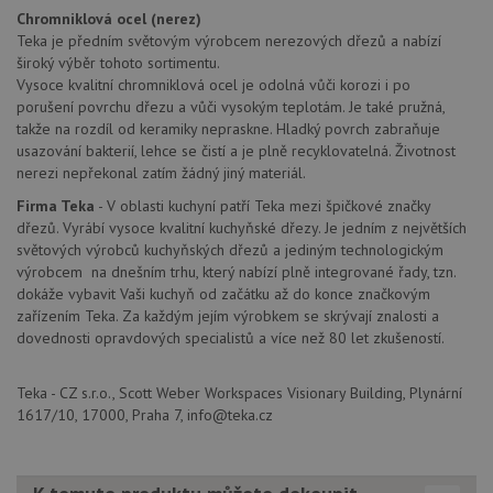
Chromniklová ocel (nerez)
Teka je předním světovým výrobcem nerezových dřezů a nabízí
široký výběr tohoto sortimentu.
Poskytovatel
Název
Vyprší
Popis
Vysoce kvalitní chromniklová ocel je odolná vůči korozi i po
/
Doména
porušení povrchu dřezu a vůči vysokým teplotám. Je také pružná,
Poskytovatel
/
Název
Vyprší
Po
_ga
1 rok
Tento název
Google LLC
Doména
takže na rozdíl od keramiky nepraskne. Hladký povrch zabraňuje
1
souboru cookie
.drezy-
usazování bakterií, lehce se čistí a je plně recyklovatelná. Životnost
měsíc
je spojen s
teka.cz
VISITOR_PRIVACY_METADATA
6 měsíců
Te
YouTube
Google
nerezi nepřekonal zatím žádný jiný materiál.
coo
.youtube.com
Universal
uk
Analytics - což je
so
Firma Teka
- V oblasti kuchyní patří Teka mezi špičkové značky
významná
uži
dřezů. Vyrábí vysoce kvalitní kuchyňské dřezy. Je jedním z největších
aktualizace
vo
běžněji
světových výrobců kuchyňských dřezů a jediným technologickým
pro
používané
int
výrobcem na dnešním trhu, který nabízí plně integrované řady, tzn.
analytické
we
služby Google.
dokáže vybavit Vaši kuchyň od začátku až do konce značkovým
Za
Tento soubor
úd
zařízením Teka. Za každým jejím výrobkem se skrývají znalosti a
cookie se
so
dovednosti opravdových specialistů a více než 80 let zkušeností.
používá k
náv
rozlišení
rů
jedinečných
zá
uživatelů
oc
Teka - CZ s.r.o., Scott Weber Workspaces Visionary Building, Plynární
přiřazením
os
1617/10, 17000, Praha 7, info@teka.cz
náhodně
a 
vygenerovaného
kte
čísla jako
jej
identifikátoru
pre
klienta. Je
bu
součástí