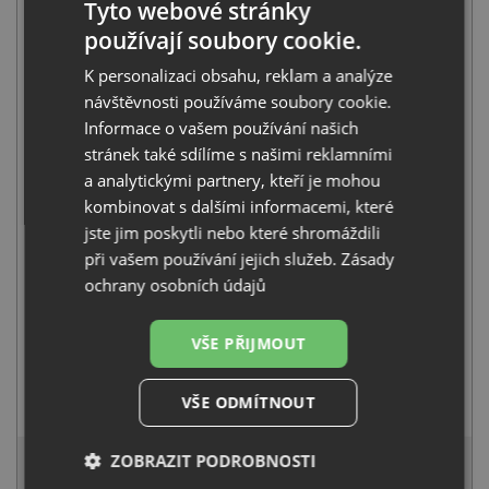
Tyto webové stránky
používají soubory cookie.
K personalizaci obsahu, reklam a analýze
návštěvnosti používáme soubory cookie.
Teka STARBRIGHT 50 E-XN 1B X nerez
Informace o vašem používání našich
2 190
Kč
s DPH
stránek také sdílíme s našimi reklamními
+
a analytickými partnery, kteří je mohou
kombinovat s dalšími informacemi, které
jste jim poskytli nebo které shromáždili
při vašem používání jejich služeb.
Zásady
ochrany osobních údajů
VŠE PŘIJMOUT
Teka MTP 978 CR chrom
VŠE ODMÍTNOUT
3 490
Kč
s DPH
5 396 Kč
ZOBRAZIT PODROBNOSTI
s DPH