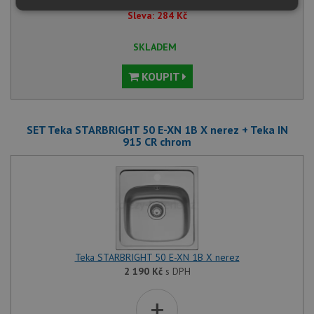
Běžná cena:
5 680
Kč
Nezbytně
Výkonové
Soubory
Sleva:
284
Kč
nutné
soubory
cílení
soubory
SKLADEM
KOUPIT
Funkční soubory
Nezařazené
soubory
SET Teka STARBRIGHT 50 E-XN 1B X nerez + Teka IN
915 CR chrom
Nezbytně nutné soubory
Výkonové soubory
Soubory cílení
Funkční soubory
Nezařazené soubory
Teka STARBRIGHT 50 E-XN 1B X nerez
Nezbytně nutné soubory cookie umožňují základní
2 190
Kč
s DPH
funkce webových stránek, jako je přihlášení
uživatele a správa účtu. Webové stránky nelze bez
+
nezbytně nutných souborů cookie správně používat.