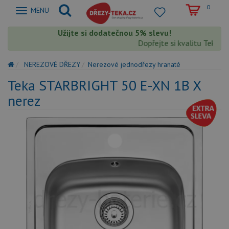
0
Zobrazit
MENU
nabidku
Užijte si dodatečnou 5% slevu!
Dopřejte si kvalitu Teka s e
NEREZOVÉ DŘEZY
Nerezové jednodřezy hranaté
Teka STARBRIGHT 50 E-XN 1B X
nerez