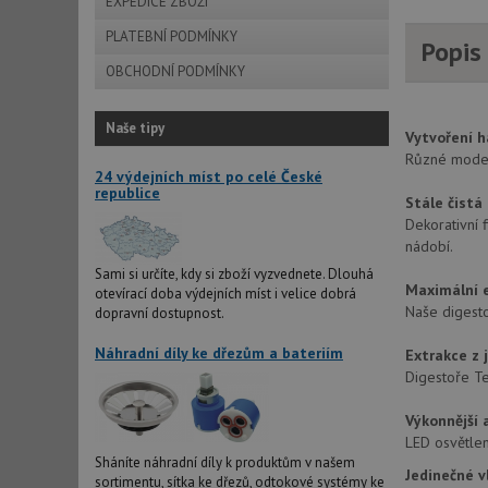
EXPEDICE ZBOŽÍ
PLATEBNÍ PODMÍNKY
Popis
OBCHODNÍ PODMÍNKY
Naše tipy
Vytvoření h
Různé modely
24 výdejních míst po celé České
republice
Stále čistá
Dekorativní 
nádobí.
Sami si určíte, kdy si zboží vyzvednete. Dlouhá
Maximální e
otevírací doba výdejních míst i velice dobrá
Naše digestoř
dopravní dostupnost.
Náhradní díly ke dřezům a bateriím
Extrakce z 
Digestoře Te
Výkonnější 
LED osvětlení
Sháníte náhradní díly k produktům v našem
Jedinečné v
sortimentu, sítka ke dřezů, odtokové systémy ke