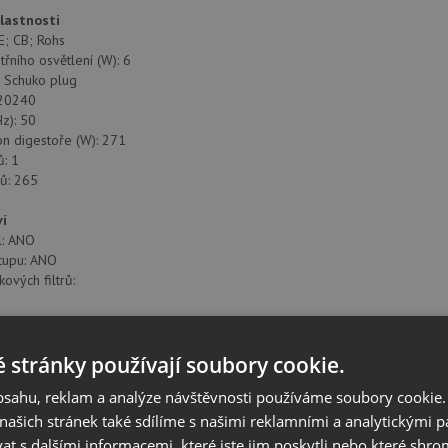
vlastnosti
CE; CB; Rohs
třního osvětlení (W): 6
: Schuko plug
220240
z): 50
n digestoře (W): 271
: 1
ů: 265
ví
l: ANO
tupu: ANO
ových filtrů:
3
 stránky používají soubory cookie.
O
ycení filtru: ANO
obsahu, reklam a analýze návštěvnosti používáme soubory cookie.
tí: 3+1
ašich stránek také sdílíme s našimi reklamními a analytickými par
 s dalšími informacemi, které jste jim poskytli nebo které shro