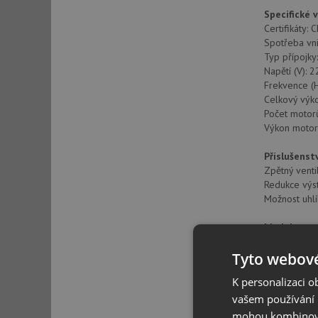
Specifické 
Certifikáty: 
Spotřeba vni
Typ přípojky
Napětí (V): 
Frekvence (H
Celkový výko
Počet motorů
Výkon motor
Příslušenst
Zpětný venti
Redukce výs
Možnost uhlík
Modely
Počet filtrů: 
Tyto webové
Časovač: AN
Indikátor nas
K personalizaci 
Počet rychlos
vašem používání n
mohou kombinovat