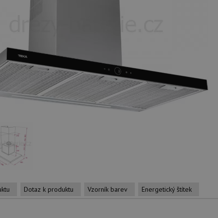
uktu
Dotaz k produktu
Vzorník barev
Energetický štítek