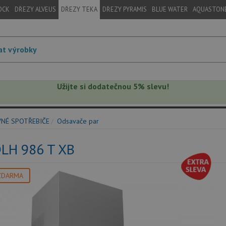
OCK
DŘEZY ALVEUS
DŘEZY TEKA
DŘEZY PYRAMIS
BLUE WATER
AQUASTON
Užijte si dodatečnou 5% slevu!
VNÉ SPOTŘEBIČE
Odsavače par
DLH 986 T XB
ZDARMA