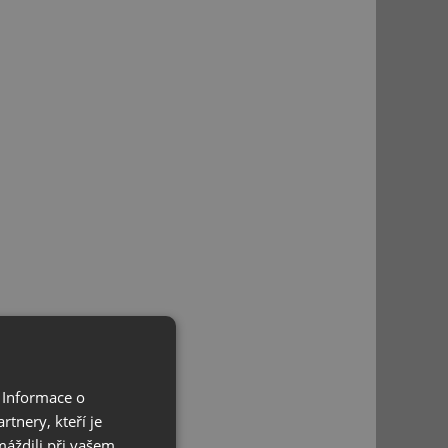
 Informace o
tnery, kteří je
máždili při vašem