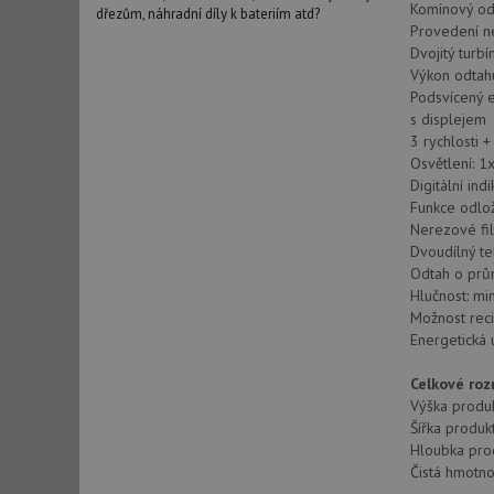
Komínový od
dřezům, náhradní díly k bateriím atd?
Provedení n
Dvojitý turb
Výkon odtahu
Podsvícený e
s displejem
3 rychlosti +
Osvětlení: 1
Digitální ind
Funkce odlo
Nerezové fil
Dvoudílný te
Odtah o pr
Hlučnost: mi
Možnost reci
Energetická 
Celkové ro
Výška produ
Šířka produk
Hloubka pro
Čistá hmotno