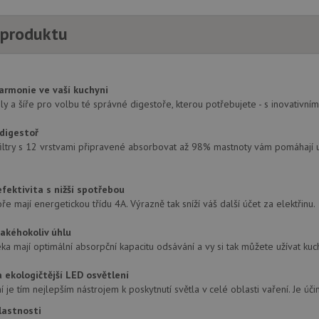
 produktu
armonie ve vaší kuchyni
 a šíře pro volbu té správné digestoře, kterou potřebujete - s inovativním
 digestoř
filtry s 12 vrstvami připravené absorbovat až 98% mastnoty vám pomáhají u
fektivita s nižší spotřebou
e mají energetickou třídu 4A. Výrazně tak sníží váš další účet za elektřinu.
jakéhokoliv úhlu
ka mají optimální absorpční kapacitu odsávání a vy si tak můžete užívat ku
a ekologičtější LED osvětlení
 je tím nejlepším nástrojem k poskytnutí světla v celé oblasti vaření. Je účin
lastnosti