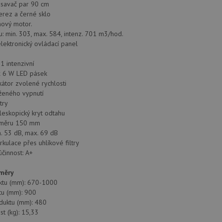
savač par 90 cm
erez a černé sklo
ínový motor.
: min. 303, max. 584, intenz. 701 m3/hod.
lektronický ovládací panel
 1 intenzivní
x 6 W LED pásek
ikátor zvolené rychlosti
ženého vypnutí
try
leskopický kryt odtahu
ůměru 150 mm
n. 53 dB, max. 69 dB
rkulace přes uhlíkové filtry
účinnost: A+
změry
ktu (mm): 670-1000
tu (mm): 900
duktu (mm): 480
st (kg): 15,33