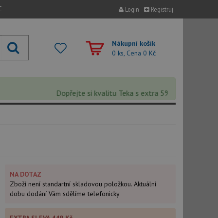
E
Login
Registruj
Nákupní košík
0 ks, Cena
0 Kč
Dopřejte si kvalitu Teka s extra 5% slevou – sleva se
NA DOTAZ
Zboží není standartní skladovou položkou. Aktuální
dobu dodání Vám sdělíme telefonicky