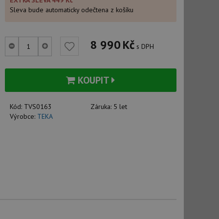
EXTRA SLEVA 449 Kč
Sleva bude automaticky odečtena z košíku
8 990
Kč
s DPH
KOUPIT
Kód:
TVS0163
Záruka:
5 let
Výrobce:
TEKA