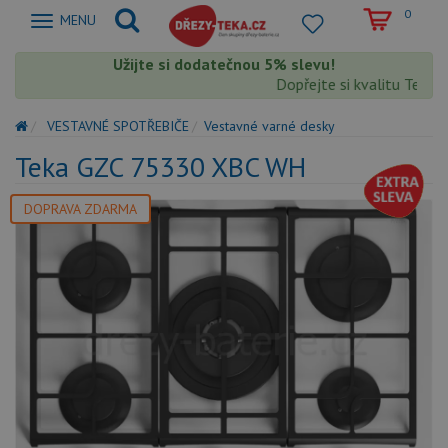
0
Zobrazit
MENU
nabidku
Užijte si dodatečnou 5% slevu!
Dopřejte si kvalitu Teka s
VESTAVNÉ SPOTŘEBIČE
Vestavné varné desky
Teka GZC 75330 XBC WH
DOPRAVA ZDARMA