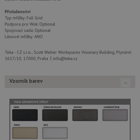
Soubory cílení
Funkční soubory
Příslušenství
Nezařazené soubory
Typ mřížky: Full Grid
Podpora pro Wok: Optional
Nezbytně nutné soubory cookie umožňují základní
Spojovací sada: Optional
funkce webových stránek, jako je přihlášení
Litinové mřížky: ANO
uživatele a správa účtu. Webové stránky nelze bez
nezbytně nutných souborů cookie správně používat.
Poskytovatel
/
Teka - CZ s.r.o., Scott Weber Workspaces Visionary Building, Plynární
Název
Vyprší
Popis
Doména
1617/10, 17000, Praha 7, info@teka.cz
udid
.drezy-teka.cz
4 týdny 2
Tento 
dny
se pou
jedine
identif
Vzorník barev
zařízen
mají př
webov
stránc
sledov
použív
zlepšil
uživat
zkušen
AWSALBCORS
1 týden
Pro
Amazon.com Inc.
pokrač
widget-
podpo
mediator.zopim.com