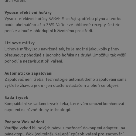
druh vaření.
Vysoce efektivní hořáky
Vysoce efektivní hořáky SABAF ® snižují spotřebu plynu a tvorbu
oxidu uhelnatého až o 25%. Vařte své oblíbené recepty, šetřete
peníze a buďte ohleduplní k životnímu prostředí.
Litinové mřížky
Litinové mřížky jsou navržené tak, že je možné jakoukoliv pánev
přesunout pohodlně z jednoho hořáku na druhý. Umožňují tak vyšší
pohodlí a nezávislost při vaření.
Automatické zapalování
Zapalovač není třeba. Technologie automatického zapalování sama
vykřeše žhavou jiskru - jen otočte ovladačem a oheň se objeví.
Sada trysek
Kompatibilní se sadami trysek Teka, které vám umožní kombinovat
napojení na různé druhy technologií.
Podpora Wok nádobí
Využijte výhod hlubokých pánví s možností dokoupení adaptéru na
pánev typu Wok (volitelně). Nejlepší způsob vaření pro zachování