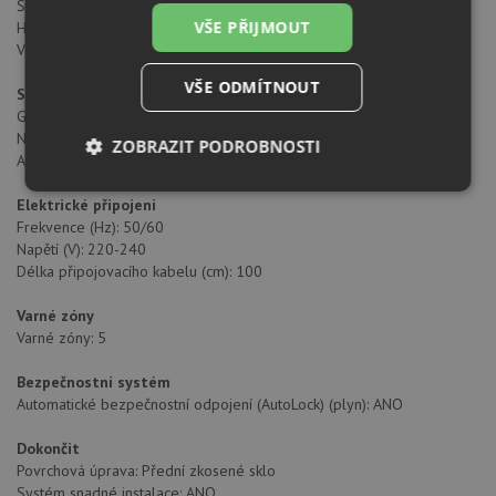
Šířka pro vestavbu (mm): 570
VŠE PŘIJMOUT
Hloubka pro vestavbu (mm): 480
Výška pro vestavbu (mm): 49
VŠE ODMÍTNOUT
Specifické vlastnosti
Gas type: Natural&Butane
Nejvyšší jmenovitý výkon (W) (plyn): 11300
ZOBRAZIT PODROBNOSTI
Automatické zapalování: ANO
Nezbytně
Výkonové
Soubory
Elektrické připojení
nutné
soubory
cílení
Frekvence (Hz): 50/60
soubory
Napětí (V): 220-240
Délka připojovacího kabelu (cm): 100
Funkční soubory
Nezařazené
Varné zóny
soubory
Varné zóny: 5
Bezpečnostní systém
Automatické bezpečnostní odpojení (AutoLock) (plyn): ANO
Dokončit
Povrchová úprava: Přední zkosené sklo
Nezbytně nutné soubory
Výkonové soubory
Systém snadné instalace: ANO