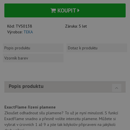
KOUPIT
Kód:
TVS0138
Záruka:
5 let
Výrobce:
TEKA
Popis produktu
Dotaz k produktu
Vzorník barev
Popis produktu
ExactFlame řízení plamene
Zkoušet odhadnout sílu plamene? To už je nyní minulostí. S funkcí
ExactFlame snadno a přesně volíte intenzitu plamene. Můžete si
vybrat v úrovních 1 až 9 a jste tak kdykoliv připraveni na jakýkoli