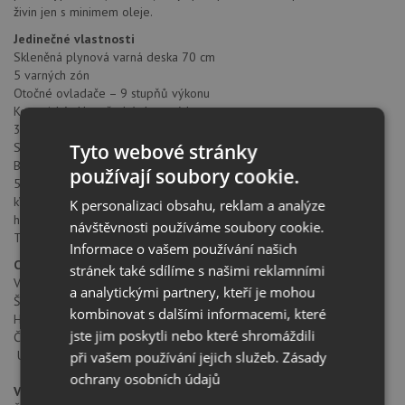
živin jen s minimem oleje.
Jedinečné vlastnosti
Skleněná plynová varná deska 70 cm
5 varných zón
Otočné ovladače – 9 stupňů výkonu
Keramické sklo, přední zkosená hrana
3 samostatné litinové mřížky
Tyto webové stránky
Systém automatického zapalování
Bezpečnostní automatický zámek
používají soubory cookie.
5 varných zón: 1 trojitý kruhový hořák (4,00 kW) 1 rychlý hořák (2,7
kW), 1 střední hořák (1,75 kW), 1 střední hořák (1,4 kW), 1 pomocný
K personalizaci obsahu, reklam a analýze
hořák (1 kW)
návštěvnosti používáme soubory cookie.
Typ plynu: zemní (možnost dokoupení trysek na PB)
Informace o vašem používání našich
Celkové rozměry
stránek také sdílíme s našimi reklamními
Výška produktu (mm): 98
a analytickými partnery, kteří je mohou
Šířka produktu (mm): 700
kombinovat s dalšími informacemi, které
Hloubka produktu (mm): 510
jste jim poskytli nebo které shromáždili
Čistá hmotnost (kg): 13,5
Ukázat technický nákres
při vašem používání jejich služeb.
Zásady
ochrany osobních údajů
Vhodné rozměry