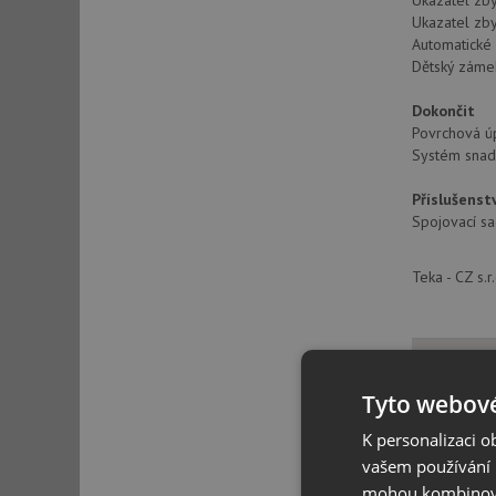
Ukazatel zby
Ukazatel zby
Automatické 
Dětský záme
Dokončit
Povrchová úp
Systém snad
Příslušenst
Spojovací sa
Teka - CZ s.
Vzorn
Tyto webové
K personalizaci 
vašem používání n
mohou kombinovat