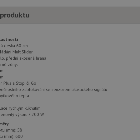
 produktu
lastnosti
rná deska 60 cm
ádání MultiSlider
lo, přední zkosená hrana
arné zóny:
mm
mm
r Plus a Stop & Go
ečnostního zablokování se senzorem akustického signálu
bytkového tepla
lace rychlým kliknutím
menovitý výkon: 7 200 W
změry
ktu (mm): 58
tu (mm): 600