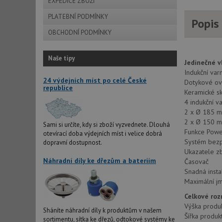
EXPEDICE ZBOŽÍ
PLATEBNÍ PODMÍNKY
Popis
OBCHODNÍ PODMÍNKY
Naše tipy
Jedinečné v
Indukční va
24 výdejních míst po celé České
Dotykové ovl
republice
Keramické sk
4 indukční v
2 x Ø 185 
2 x Ø 150 
Sami si určíte, kdy si zboží vyzvednete. Dlouhá
Funkce Powe
otevírací doba výdejních míst i velice dobrá
Systém bezp
dopravní dostupnost.
Ukazatele z
Náhradní díly ke dřezům a bateriím
Časovač
Snadná insta
Maximální j
Celkové ro
Výška produ
Sháníte náhradní díly k produktům v našem
Šířka produk
sortimentu, sítka ke dřezů, odtokové systémy ke