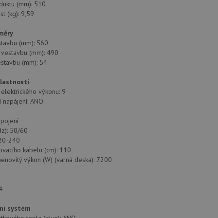
duktu (mm): 510
t (kg): 9,59
měry
stavbu (mm): 560
 vestavbu (mm): 490
estavbu (mm): 54
vlastnosti
 elektrického výkonu: 9
í napájení: ANO
ipojení
z): 50/60
220-240
ovacího kabelu (cm): 110
enovitý výkon (W) (varná deska): 7200
4
ní systém