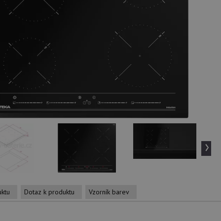
›
uktu
Dotaz k produktu
Vzorník barev