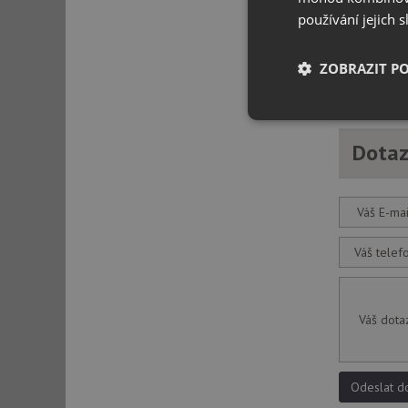
používání jejich 
ZOBRAZIT P
Nezbytně nutn
soubory
Dotaz
Váš E-mai
Váš telef
Nezbytně nutn
Nezbytně nutné soubo
stránky nelze bez ne
Váš dota
Název
udid
Odeslat d