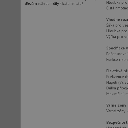
Hloubka pro
dřezům, náhradní díly k bateriím atd?
Čistá hmotnos
Vhodné roz
Šířka pro ve
Hloubka pro
Výška pro v
Specifické 
Počet úrovní
Funkce řízen
Elektrické př
Frekvence (H
Napětí (V): 
Délka připoj
Maximální jm
Varné zóny
Varné zóny: 
Bezpečnost