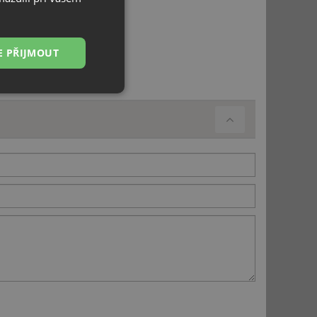
E PŘIJMOUT
Nezařazené
soubory
řazené soubory
 správa účtu. Webové
ci zařízení, která
používání a zlepšila