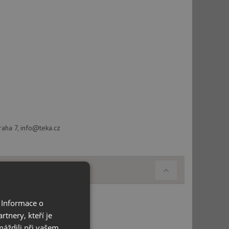
raha 7, info@teka.cz
 Informace o
tnery, kteří je
máždili při vašem