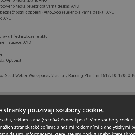
tkového tepla (plyn): ANO
tkového tepla (elektrická varná deska): ANO
bezpečnostní odpojení (AutoLock) (elektrická varná deska): ANO
k: ANO
rava: Přední zkosené sklo
né instalace: ANO
ví
da: Optional
r.o., Scott Weber Workspaces Visionary Building, Plynární 1617/10, 17000, P
ík barev
 stránky používají soubory cookie.
obsahu, reklam a analýze návštěvnosti používáme soubory cookie.
ašich stránek také sdílíme s našimi reklamními a analytickými par
 s dalšími informacemi, které jste jim poskytli nebo které shro