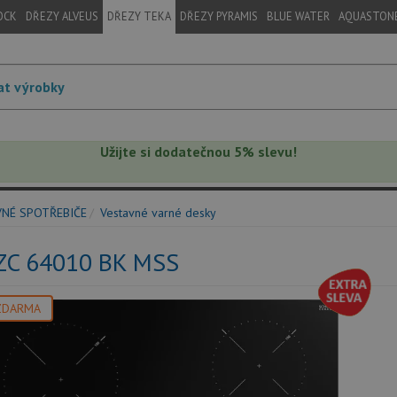
OCK
DŘEZY ALVEUS
DŘEZY TEKA
DŘEZY PYRAMIS
BLUE WATER
AQUASTON
Užijte si dodatečnou 5% slevu!
VNÉ SPOTŘEBIČE
Vestavné varné desky
IZC 64010 BK MSS
ZDARMA