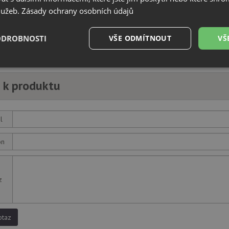
služeb.
Zásady ochrany osobních údajů
ODROBNOSTI
VŠE ODMÍTNOUT
VŠ
é
Výkonové
Soubory cílení
Funkční soubory
soubory
 k produktu
l
on
é soubory
Výkonové soubory
Soubory cílení
Funkční soubory
Neza
ry cookie umožňují základní funkce webových stránek, jako je přihlášení uživatele a
zbytně nutných souborů cookie správně používat.
z
Poskytovatel
/
Vyprší
Popis
Doména
.drezy-teka.cz
4 týdny 2
Tento cookie se používá k jedinečné identifika
otaz
dny
mají přístup k webové stránce, aby sledovala 
uživatelskou zkušenost.