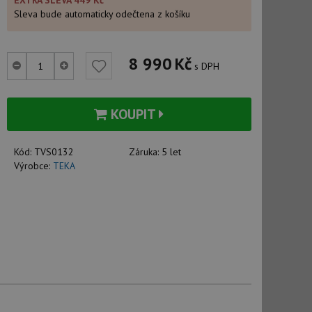
EXTRA SLEVA 449 Kč
Sleva bude automaticky odečtena z košíku
8 990
Kč
s DPH
KOUPIT
Kód:
TVS0132
Záruka:
5 let
Výrobce:
TEKA