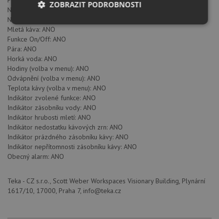
Počet šálků: 2
ZOBRAZIT PODROBNOSTI
Nastavitelný dávkovač kávy: ANO
Nastavitelná tryska páry a horké vody: ANO
Nezbytně
Výkonové
Soubory
Mletá káva: ANO
nutné
soubory
cílení
Funkce On/Off: ANO
soubory
Pára: ANO
Horká voda: ANO
Hodiny (volba v menu): ANO
Odvápnění (volba v menu): ANO
Funkční soubory
Nezařazené
soubory
Teplota kávy (volba v menu): ANO
Indikátor zvolené funkce: ANO
Indikátor zásobníku vody: ANO
Indikátor hrubosti mletí: ANO
Indikátor nedostatku kávových zrn: ANO
Indikátor prázdného zásobníku kávy: ANO
Indikátor nepřítomnosti zásobníku kávy: ANO
Nezbytně nutné soubory
Výkonové soubory
Obecný alarm: ANO
Soubory cílení
Funkční soubory
Teka - CZ s.r.o., Scott Weber Workspaces Visionary Building, Plynární
Nezařazené soubory
1617/10, 17000, Praha 7, info@teka.cz
Nezbytně nutné soubory cookie umožňují základní
funkce webových stránek, jako je přihlášení
uživatele a správa účtu. Webové stránky nelze bez