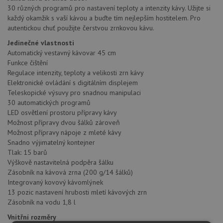
30 různých programů pro nastavení teploty a intenzity kávy. Užijte si
každý okamžik s vaší kávou a buďte tím nejlepším hostitelem. Pro
autentickou chuť použijte čerstvou zrnkovou kávu.
Jedinečné vlastnosti
Automatický vestavný kávovar 45 cm
Funkce čištění
Regulace intenzity, teploty a velikosti zrn kávy
Elektronické ovládání s digitálním displejem
Teleskopické výsuvy pro snadnou manipulaci
30 automatických programů
LED osvětlení prostoru přípravy kávy
Možnost přípravy dvou šálků zároveň
Možnost přípravy nápoje z mleté kávy
Snadno výjimatelný kontejner
Tlak: 15 barů
Výškově nastavitelná podpěra šálku
Zásobník na kávová zrna (200 g/14 šálků)
Integrovaný kovový kávomlýnek
13 pozic nastavení hrubosti mletí kávových zrn
Zásobník na vodu 1,8 l
Vnitřní rozměry