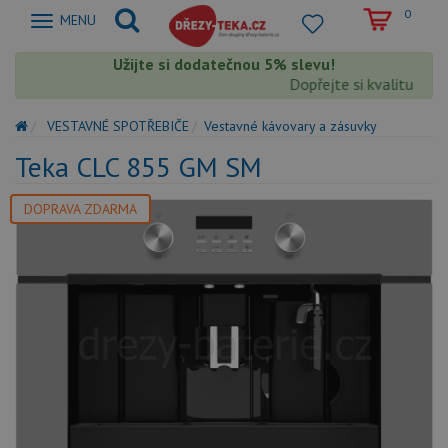
0
Zobrazit
MENU
nabidku
Užijte si dodatečnou 5% slevu!
Dopřejte si kvalitu Teka
VESTAVNÉ SPOTŘEBIČE
Vestavné kávovary a zásuvky
Teka CLC 855 GM SM
DOPRAVA ZDARMA