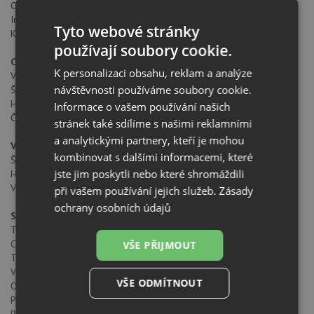
Objem zásobníku vody (litry): 1.8
Integrovaný zásobník odpadní kávy (šálky): 14
Tyto webové stránky
Kapacita zásuvky na kávová zrna (Gr): 200
používají soubory cookie.
Celkové rozměry
K personalizaci obsahu, reklam a analýze
Výška produktu (mm): 455
návštěvnosti používáme soubory cookie.
Šířka produktu (mm): 595
Hloubka produktu (mm): 412
Informace o vašem používání našich
Čistá hmotnost (kg): 23
stránek také sdílíme s našimi reklamními
a analytickými partnery, kteří je mohou
Vhodné rozměry
kombinovat s dalšími informacemi, které
Šířka pro vestavbu (mm): 560
jste jim poskytli nebo které shromáždili
Hloubka pro vestavbu (mm): 550
Výška pro vestavbu (mm): 450
při vašem používání jejich služeb.
Zásady
ochrany osobních údajů
Specifické vlastnosti
Typ instalace: Vestavné
Certifikáty: IMQ/CCC
VŠE PŘIJMOUT
Tlak čerpadla (Bar): 15
Výkon čerpadla (W): 50
VŠE ODMÍTNOUT
Ochrana proti otiskům prstů: ANO
Počet programů: 30