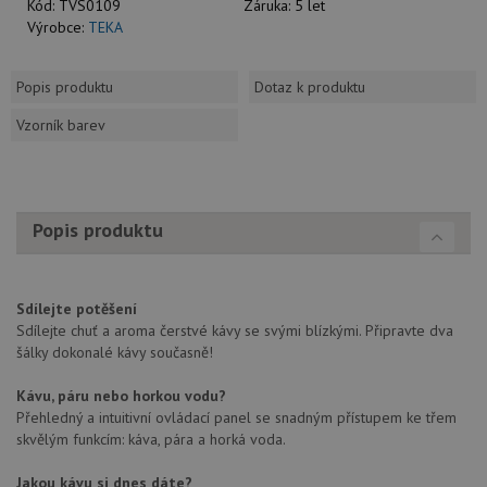
Kód:
TVS0109
Záruka:
5 let
Výrobce:
TEKA
Popis produktu
Dotaz k produktu
Vzorník barev
Popis produktu
Sdílejte potěšení
Sdílejte chuť a aroma čerstvé kávy se svými blízkými. Připravte dva
šálky dokonalé kávy současně!
Kávu, páru nebo horkou vodu?
Přehledný a intuitivní ovládací panel se snadným přístupem ke třem
skvělým funkcím: káva, pára a horká voda.
Jakou kávu si dnes dáte?