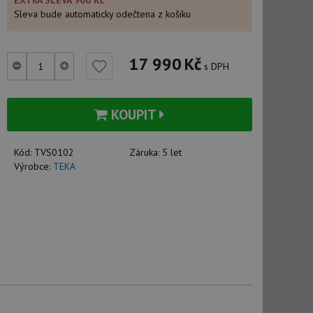
EXTRA SLEVA 900 Kč
Sleva bude automaticky odečtena z košíku
17 990
Kč
s DPH
KOUPIT
Kód:
TVS0102
Záruka:
5 let
Výrobce:
TEKA