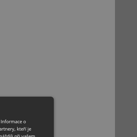
 Informace o
tnery, kteří je
máždili při vašem