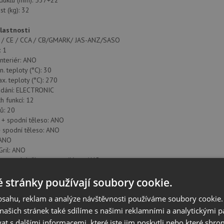
duktu (mm): 537+22
st (kg): 32
vlastnosti
 N / CE / CCA / CB/GMARK/ JAS-ANZ/SASO
: 1
nteriér: ANO
. teploty (°C): 30
x. teploty (°C): 270
dání: ELECTRONIC
h funkcí: 12
ů: 20
 + spodní těleso: ANO
+ spodní těleso: ANO
 ANO
Gril: ANO
 + spodní těleso + ventilátor: ANO
so: ANO
 stránky používají soubory cookie.
í těleso + Turbo (Pizza): ANO
o: ANO
obsahu, reklam a analýze návštěvnosti používáme soubory cookie.
 ANO
ašich stránek také sdílíme s našimi reklamními a analytickými par
í: ANO
rychlé předehřátí: ANO
 s dalšími informacemi, které jste jim poskytli nebo které shro