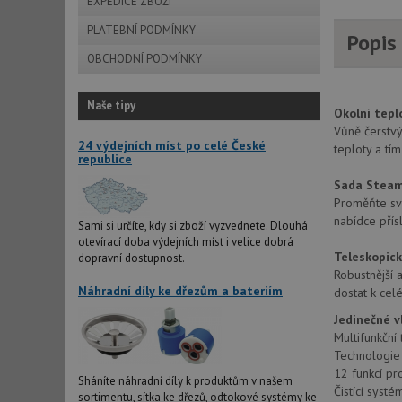
EXPEDICE ZBOŽÍ
PLATEBNÍ PODMÍNKY
Popis
OBCHODNÍ PODMÍNKY
Naše tipy
Okolní tepl
Vůně čerstvý
24 výdejních míst po celé České
teploty a tí
republice
Sada SteamB
Proměňte svo
nabídce přís
Sami si určíte, kdy si zboží vyzvednete. Dlouhá
otevírací doba výdejních míst i velice dobrá
Teleskopic
dopravní dostupnost.
Robustnější 
Náhradní díly ke dřezům a bateriím
dostat k cel
Jedinečné v
Multifunkční
Technologi
12 funkcí pr
Sháníte náhradní díly k produktům v našem
Čistící sys
sortimentu, sítka ke dřezů, odtokové systémy ke