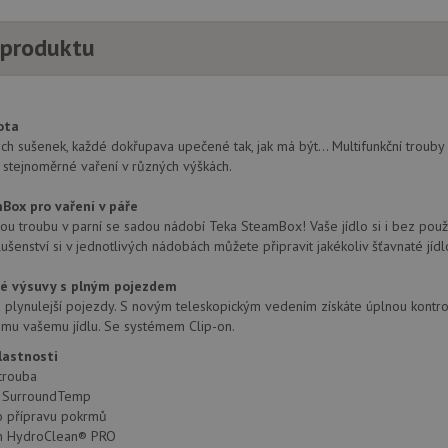
 produktu
ota
ch sušenek, každé dokřupava upečené tak, jak má být... Multifunkční trouby 
m stejnoměrné vaření v různých výškách.
ox pro vaření v páře
u troubu v parní se sadou nádobí Teka SteamBox! Vaše jídlo si i bez použití 
lušenství si v jednotlivých nádobách můžete připravit jakékoliv šťavnaté jí
ké výsuvy s plným pojezdem
a plynulejší pojezdy. S novým teleskopickým vedením získáte úplnou kontr
ému vašemu jídlu. Se systémem Clip-on.
lastnosti
 trouba
e SurroundTemp
o přípravu pokrmů
tém HydroClean® PRO