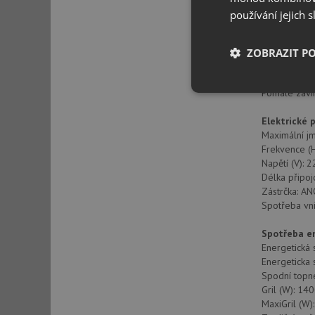
Pomalé vaře
používání jejich 
Vyjímatelné 
Počet úrovní 
Snadno posu
ZOBRAZIT P
Sklopný gril
Tangenciální
Pomalé zaví
Nezbytně nutn
soubory
Elektrické p
Maximální j
Frekvence (H
Napětí (V): 
Délka připoj
Zástrčka: A
Spotřeba vni
Nezbytně nutn
Nezbytně nutné soubo
Spotřeba e
stránky nelze bez ne
Energetická 
Energeticka 
Název
Spodní topn
Gril (W): 14
udid
MaxiGril (W)