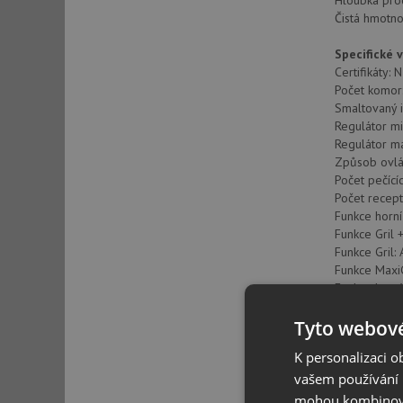
Hloubka pro
Čistá hmotno
Specifické 
Certifikáty:
Počet komor
Smaltovaný i
Regulátor min
Regulátor ma
Způsob ovlá
Počet pečícíc
Počet recept
Funkce horní
Funkce Gril 
Funkce Gril:
Funkce Maxi
Funkce horní
Spodní těle
Tyto webové
Funkce spodn
Funkce Turb
K personalizaci 
Funkce Eco:
vašem používání n
Funkce kynut
Automatické 
mohou kombinovat