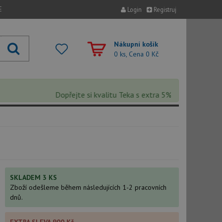
E
Login
Registruj
Nákupní košík
0 ks, Cena
0 Kč
Dopřejte si kvalitu Teka s extra 5% slevou – sleva se 
SKLADEM 3 KS
Zboží odešleme během následujících 1-2 pracovních
dnů.