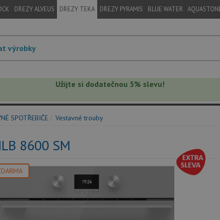
OCK
DŘEZY ALVEUS
DŘEZY TEKA
DŘEZY PYRAMIS
BLUE WATER
AQUASTON
Užijte si dodatečnou 5% slevu!
VNÉ SPOTŘEBIČE
Vestavné trouby
HLB 8600 SM
ZDARMA