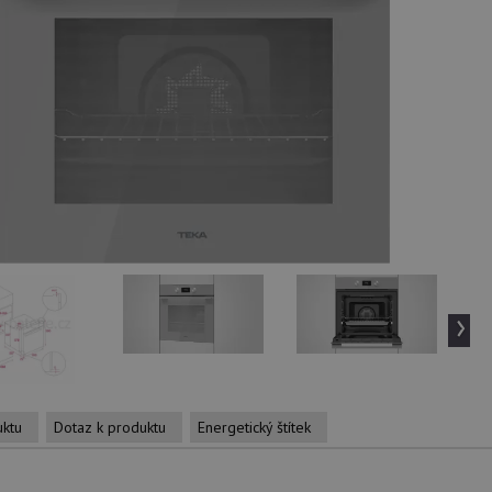
›
uktu
Dotaz k produktu
Energetický štítek