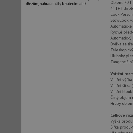
Objem: 70 l
dřezům, náhradní díly k bateriím atd?
4“ TFT displ
Cook Persona
SlowCook: va
Automatické 
Rychlé přede
Automatický
Dvířka se tře
Teleskopický
Hluboký plec
Tangenciální
Vnitřní roz
Vnitřní výšk
Vnitřní šířka
Vnitřní hlou
Čistý objem (
Hrubý objem (
Celkové ro
Výška produ
Šířka produk