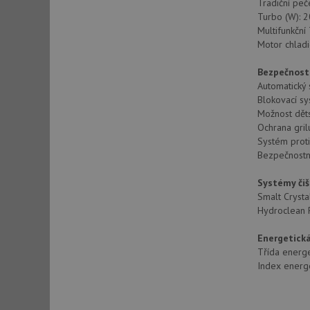
Tradiční peč
Turbo (W): 
AWSALBCORS
Multifunkční
Motor chladi
CookieScriptConse
Bezpečnost
Automatický 
Blokovací s
Možnost dět
AUTORIZACE
Ochrana gril
Systém proti
Bezpečnostn
Systémy čiš
Název
Smalt Crysta
Název
Hydroclean 
_ga
VISITOR_PRIVACY_
Energetická
Třída energe
Index energet
_ga_9T91YFLEPX
__Secure-YNID
IDE