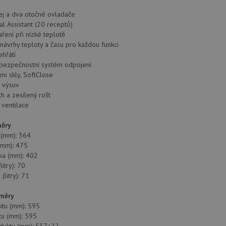
ej a dva otočné ovladače
l Assistant (20 receptů)
ření při nízké teplotě
návrhy teploty a času pro každou funkci
hřátí
 bezpečnostní systém odpojení
mi skly, SoftClose
 výsuv
h a zesílený rošt
 ventilace
měry
a (mm): 364
 (mm): 475
bka (mm): 402
litry): 70
litry): 71
změry
ktu (mm): 595
tu (mm): 595