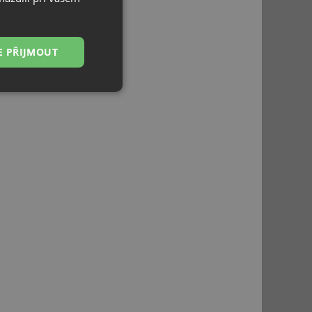
E PŘIJMOUT
Nezařazené
soubory
řazené soubory
 správa účtu. Webové
ci zařízení, která
používání a zlepšila