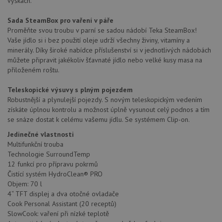
výškách.
Sada SteamBox pro vaření v páře
Proměňte svou troubu v parní se sadou nádobí Teka SteamBox!
Vaše jídlo si i bez použití oleje udrží všechny živiny, vitamíny a
minerály. Díky široké nabídce příslušenství si v jednotlivých nádobách
můžete připravit jakékoliv šťavnaté jídlo nebo velké kusy masa na
přiloženém roštu.
Teleskopické výsuvy s plným pojezdem
Robustnější a plynulejší pojezdy. S novým teleskopickým vedením
získáte úplnou kontrolu a možnost úplně vysunout celý podnos a tím
se snáze dostat k celému vašemu jídlu. Se systémem Clip-on.
Jedinečné vlastnosti
Multifunkční trouba
Technologie SurroundTemp
12 funkcí pro přípravu pokrmů
Čistící systém HydroClean® PRO
Objem: 70 l
4“ TFT displej a dva otočné ovladače
Cook Personal Assistant (20 receptů)
SlowCook: vaření při nízké teplotě