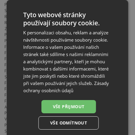
Počet komor: 1
Smaltovaný interiér: ANO
Tyto webové stránky
Regulátor min. teploty (°C): 30
používají soubory cookie.
Regulátor max. teploty (°C): 270
Způsob ovládání: ELECTRONIC
K personalizaci obsahu, reklam a analýze
Počet pečících funkcí: 12
návštěvnosti používáme soubory cookie.
Počet receptů: 20
Informace o vašem používání našich
Funkce horní + spodní těleso: ANO
Funkce Gril + spodní těleso: ANO
stránek také sdílíme s našimi reklamními
Funkce Gril: ANO
a analytickými partnery, kteří je mohou
Funkce MaxiGril: ANO
kombinovat s dalšími informacemi, které
Funkce horní + spodní těleso + ventilátor: ANO
jste jim poskytli nebo které shromáždili
Spodní těleso: ANO
při vašem používání jejich služeb.
Zásady
Funkce spodní těleso + Turbo (Pizza): ANO
Funkce Turbo: ANO
ochrany osobních údajů
Funkce Eco: ANO
Funkce kynutí: ANO
VŠE PŘIJMOUT
Automatické rychlé předehřátí: ANO
Pomalé vaření: ANO
Vyjímatelné chromované vodicí lišty: ANO
VŠE ODMÍTNOUT
Počet úrovní vodících lišt: 5
Snadno posuvné teleskopické pojezdy: ANO