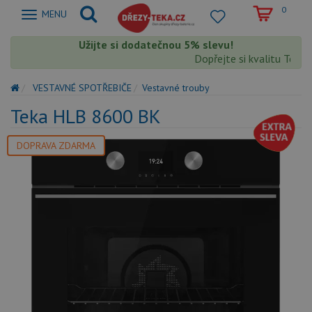
0
Zobrazit
MENU
nabidku
Užijte si dodatečnou 5% slevu!
Dopřejte si kvalitu Teka s
VESTAVNÉ SPOTŘEBIČE
Vestavné trouby
Teka HLB 8600 BK
DOPRAVA ZDARMA