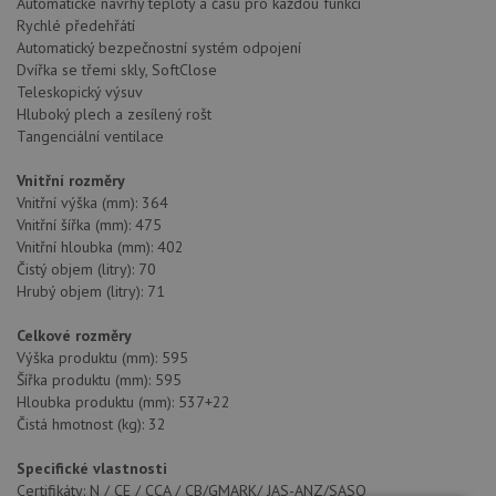
Automatické návrhy teploty a času pro každou funkci
Rychlé předehřátí
Automatický bezpečnostní systém odpojení
Dvířka se třemi skly, SoftClose
Teleskopický výsuv
Hluboký plech a zesílený rošt
Tangenciální ventilace
Vnitřní rozměry
Vnitřní výška (mm): 364
Vnitřní šířka (mm): 475
Vnitřní hloubka (mm): 402
Čistý objem (litry): 70
Hrubý objem (litry): 71
Celkové rozměry
Výška produktu (mm): 595
Šířka produktu (mm): 595
Hloubka produktu (mm): 537+22
Čistá hmotnost (kg): 32
Specifické vlastnosti
Certifikáty: N / CE / CCA / CB/GMARK/ JAS-ANZ/SASO