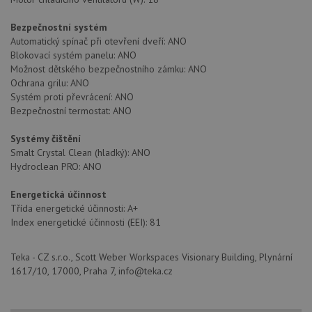
nezbytně nutných souborů cookie správně používat.
Bezpečnostní systém
Poskytovatel
/
Název
Vyprší
Popis
Automatický spínač při otevření dveří: ANO
Doména
Blokovací systém panelu: ANO
udid
.drezy-teka.cz
4 týdny 2
Tento 
Možnost dětského bezpečnostního zámku: ANO
dny
se pou
Ochrana grilu: ANO
jedine
identif
Systém proti převrácení: ANO
zařízen
Bezpečnostní termostat: ANO
mají př
webov
stránc
Systémy čištění
sledov
použív
Smalt Crystal Clean (hladký): ANO
zlepšil
Hydroclean PRO: ANO
uživat
zkušen
Energetická účinnost
AWSALBCORS
1 týden
Pro
Amazon.com Inc.
Třída energetické účinnosti: A+
pokrač
widget-
podpo
mediator.zopim.com
Index energetické účinnosti (EEI): 81
lepivos
případ
použit
Teka - CZ s.r.o., Scott Weber Workspaces Visionary Building, Plynární
po aktu
zásadách ochrany soukromí společnosti Google
Chrom
1617/10, 17000, Praha 7, info@teka.cz
vytvář
další 
cookie
lepivos