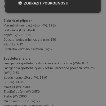
Sklopný gril: ANO
ZOBRAZIT PODROBNOSTI
Tangenciální chlazení trouby: ANO
Pomalé zavírání: ANO
Nezbytně
Výkonové
Soubory
nutné
soubory
cílení
Elektrické připojení
soubory
Maximální jmenovitý výkon (W): 3215
Frekvence (Hz): 50/60
Napětí (V): 220-240
Funkční soubory
Nezařazené
Délka připojovacího kabelu (cm): 150
soubory
Zástrčka: ANO
Spotřeba vnitřního osvětlení (W): 25
Spotřeba energie
Energetická spotřeba cyklu v konvenčním režimu (kWh): 0.83
Energeticka spotřeba cyklu v režimu nuceného proudění vzduchu
(kWh): 0,68
Nezbytně nutné soubory
Výkonové soubory
Spodní topné těleso (W): 1150
Gril (W): 1400
Soubory cílení
Funkční soubory
MaxiGril (W): 2500
Nezařazené soubory
Tradiční pečení (W): 2550
Turbo (W): 2000
Nezbytně nutné soubory cookie umožňují základní
Multifunkční Turbo (W): 22
funkce webových stránek, jako je přihlášení
Motor chladicího ventilátoru (W): 18
uživatele a správa účtu. Webové stránky nelze bez