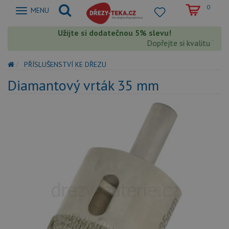
0
Zobrazit
MENU
nabidku
Užijte si dodatečnou 5% slevu!
Dopřejte si kvalitu Teka
PŘÍSLUŠENSTVÍ KE DŘEZU
Diamantový vrták 35 mm