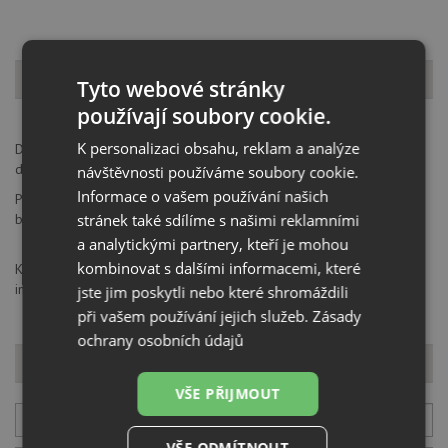
Popis produktu
Tyto webové stránky
používají soubory cookie.
K personalizaci obsahu, reklam a analýze
Diamantová vrtací korunka vhodná pro vrtání otvorů do granitových
dřezů.
návštěvnosti používáme soubory cookie.
Informace o vašem používání našich
Průměr 35 mm (vhodný rozměr pro naprostou většinu vodovodních
stránek také sdílíme s našimi reklamními
baterií).
a analytickými partnery, kteří je mohou
kombinovat s dalšími informacemi, které
Kitchen Product s. r. o., Žerotínova 483/1, 37004, České Budějovice,
info@drezy-baterie.cz
jste jim poskytli nebo které shromáždili
při vašem používání jejich služeb.
Zásady
ochrany osobních údajů
Dotaz k produktu
VŠE PŘIJMOUT
Váš E-mail
VŠE ODMÍTNOUT