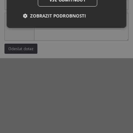
Váš telefon
ZOBRAZIT PODROBNOSTI
Váš dotaz
Nezbytně
Výkonové
Soubory
nutné
soubory
cílení
soubory
Odeslat dotaz
Funkční soubory
Nezařazené
soubory
Nezbytně nutné soubory
Výkonové soubory
Soubory cílení
Funkční soubory
Nezařazené soubory