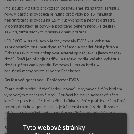
Pro použití v gastro provozech poskytujeme standardní záruku 2
roky. V gastro provozech je nutno drtič vždy po 15. minutách
nepřetržitého provozu na 15 minut vypnout a nechat ochladit.
V domácnostech je obvykle podrceno během několika desítek
sekund, takže žádných přestávek není potřeba.
LCD EVO3 – stejně jako všechny modely EVO3 - je vybaven
zabudovaným pneumatickým spínačem ve spodní části přístroje.
Odpadá tak nutnost dokupovat externí spínač jako u jiných značek
drtičů. Stačí jen připojit hadičku a tlačítko podle vašeho výběru a
drtič je připraven k použití. Povrchová úprava hrdla –
broušený matný nerez s logem EcoMaster.
Drtič nové generace - EcoMaster EVO3
Tento drtič prošel již třetí řadou inovací. Je vybaven širším hrdlem
vyrobeným z nerezové oceli. Součástí balení je nerezové zátka
která se po stisknutí středového tlačítka změní v praktické sítko.Drtič
oproti předchozí generaci má ještě menší rozměry, do dřezové
skříňky je tak možné umístit sortéry na třídění odpadu. Výkon a
maximální drtící rychlost zůstaly samozřejmě zachovány.
Tyto webové stránky
Součásti balení:
Montážní návod