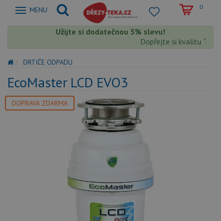
0
Zobrazit
MENU
nabidku
Užijte si dodatečnou 5% slevu!
Dopřejte si kvalitu Teka 
DRTIČE ODPADU
EcoMaster LCD EVO3
DOPRAVA ZDARMA