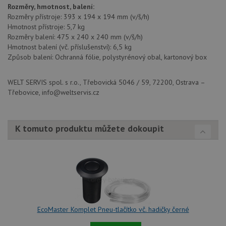
Rozměry, hmotnost, balení:
udid
.drezy-teka.cz
4 týdny 2
Tento 
Rozměry přístroje: 393 x 194 x 194 mm (v/š/h)
dny
se pou
jedine
Hmotnost přístroje: 5,7 kg
identif
Rozměry balení: 475 x 240 x 240 mm (v/š/h)
zařízen
mají př
Hmotnost balení (vč. příslušenství): 6,5 kg
webov
Způsob balení: Ochranná fólie, polystyrénový obal, kartonový box
stránc
sledov
použív
zlepšil
WELT SERVIS spol. s r.o., Třebovická 5046 / 59, 72200, Ostrava –
uživat
Třebovice, info@weltservis.cz
zkušen
AWSALBCORS
1 týden
Pro
Amazon.com Inc.
pokrač
widget-
podpo
mediator.zopim.com
K tomuto produktu můžete dokoupit
lepivos
případ
použit
po aktu
zásadách ochrany soukromí společnosti Google
Chrom
vytvář
další 
cookie
lepivos
každou
těchto
lepivos
EcoMaster Komplet Pneu-tlačítko vč. hadičky černé
založe
trvání 