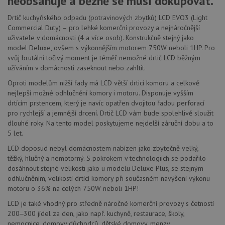
neobsahuje a běžně se musí dokupovat.
Drtič kuchyňského odpadu (potravinových zbytků) LCD EVO3 (Light
Commercial Duty) – pro lehké komerční provozy a nejnáročnější
uživatele v domácnosti (4 a více osob). Konstrukčně stejný jako
model Deluxe, ovšem s výkonnějším motorem 750W neboli 1HP. Pro
svůj brutální točivý moment je téměř nemožné drtič LCD běžným
užíváním v domácnosti zaseknout nebo zahltit.
Oproti modelům nižší řady má LCD větší drticí komoru a celkově
nejlepší možné odhlučnění komory i motoru. Disponuje vyšším
drtícím prstencem, který je navíc opatřen dvojitou řadou perforací
pro rychlejší a jemnější drcení. Drtič LCD vám bude spolehlivě sloužit
dlouhé roky. Na tento model poskytujeme nejdelší záruční dobu a to
5 let.
LCD doposud nebyl domácnostem nabízen jako zbytečně velký,
těžký, hlučný a nemotorný. S pokrokem v technologiích se podařilo
dosáhnout stejné velikosti jako u modelu Deluxe Plus, se stejným
odhlučněním, velikostí drtící komory při současném navýšení výkonu
motoru o 36% na celých 750W neboli 1HP!
LCD je také vhodný pro středně náročné komerční provozy s četností
200‒300 jídel za den, jako např. kuchyně, restaurace, školy,
nemocnice, domovy důchodců, dětské domovy, menzy.