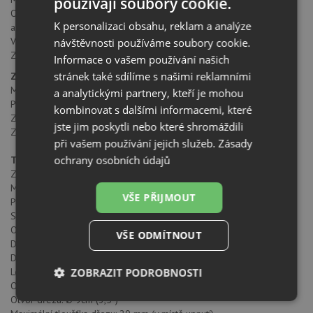
používají soubory cookie.
Odpadní koleno s přídavným vstupem na přepad / myčku vč. příruby
K personalizaci obsahu, reklam a analýze
a šroubků
Vyjímatelná silikonová manžeta
návštěvnosti používáme soubory cookie.
Zátka z kvalitní nerezové oceli s funkcí sítka
Informace o vašem používání našich
stránek také sdílíme s našimi reklamními
Základní parametry:
Model: EcoMaster LCD EVO3
a analytickými partnery, kteří je mohou
Použití: Drtič odpadu pro středně náročné komerční provozy
kombinovat s dalšími informacemi, které
Záruka: 5 let
jste jim poskytli nebo které shromáždili
Záruka při využití v gastroprovozech: 2 roky
při vašem používání jejich služeb.
Zásady
ochrany osobních údajů
Technické parametry:
Způsob upevnění - instalace: Zavěšení hrdlem pod dřez
Materiál krytu - pláště: ABS plast
VŠE PŘIJMOUT
Povrchová úprava - barevné provedení: Bílý lak
Spouštěcí systém: Tlakový spínač, tlačítko
Objem komory: 1,43 l
VŠE ODMÍTNOUT
Drtící segmenty: Nerezová ocel, zesílené lopatky
Drtící prstenec: 114 kruhových otvorů, výstupky
ZOBRAZIT PODROBNOSTI
Ložiska: Bronzová, samomazná
Ochranná tlumící manžeta: Vyjímatelná, silikonová
Otvor dřezu: Ø 9cm (3,5“)
Nezbytně
Výkonové
Soubory