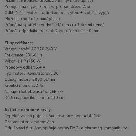
nutné
soubory
cílení
Maximální tloušťka dřezu: 20 mm (v místě upnutí)
soubory
Připojení na myčku / pračku, přepad dřezu: Ano
Odhlučnění: Motor a drtící komora krytem + izolační výplň
Možnost chodu: 15 min/ pauza
Průměrná spotřeba vody: 10 l/ den cca 3 drcení denně
Funkční soubory
Nezařazené
Průměr odpadního potrubí: Doporučeno min. 40 mm
soubory
El. specifikace:
Vstupní napětí: AC 220-240 V
Frekvence: 50/60 Hz
Výkon: 1 HP (750 W)
Proudový odběr: 3,4 A
Typ motoru: Komutátorový DC
Nezbytně nutné soubory
Výkonové soubory
Otáčky motoru: 2800 ot/min
Soubory cílení
Funkční soubory
Kroutící moment: 2 Nm
Napájecí kabel: Zástrčka CEE 7/7
Nezařazené soubory
Délka napájecího kabelu: 130 cm
Nezbytně nutné soubory cookie umožňují základní
Jistící a ochranné prvky:
funkce webových stránek, jako je přihlášení
uživatele a správa účtu. Webové stránky nelze bez
Tepelná vratná pojistka: Ano, resetace pomocí tlačítka
nezbytně nutných souborů cookie správně používat.
Ochrana před zkratem: Ano
Odrušovací filtr: Ano, splňuje normy EMC - elektromag. kompatibility
Poskytovatel
/
Název
Vyprší
Popis
Doména