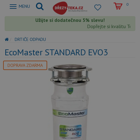
0
Zobrazit
MENU
nabidku
Užijte si dodatečnou 5% slevu!
Dopřejte si kvalitu Teka s
DRTIČE ODPADU
EcoMaster STANDARD EVO3
DOPRAVA ZDARMA