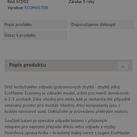
Kód:
ECD02
Záruka:
3 roky
Výrobce:
ECOMASTER
Popis produktu
Doporučujeme dokoupit
Dotaz k produktu
Popis produktu
Drtič kuchyňského odpadu (potravinových zbytků - zbytků jídla)
EcoMaster Economy je základní model, určen pro menší domácnosti
o 2-3 osobách. Dále vhodný pro místa, kde je nestandardní, případně
omezený prostor pro montáž. Všechny drticí komponenty jsou z
kvalitní nerezové oceli. Odhlučnění je provedeno překrytím motoru.
Součástí balení je speciální odpadní koleno s přídavným
vstupem pro napojení přepadu dřezu nebo odpadu z myčky.
Povrchová úprava hrdla – broušený matný nerez s logem EcoMaster.