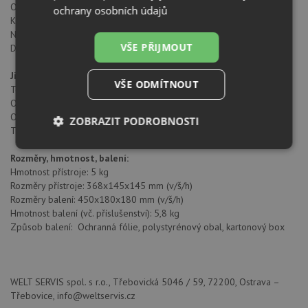
Otáčky motoru: 2700 ot/min
ochrany osobních údajů
Kroutící moment: 1,8 Nm
Napájecí kabel: Zástrčka CEE 7/7
VŠE PŘIJMOUT
Délka napájecího kabelu: 140 cm
Jistící a ochranné prvky:
VŠE ODMÍTNOUT
Tepelná vratná pojistka: Ano, resetace pomocí tlačítka
Ochrana před zkratem: Ano
Odrušovací filtr: Ano, splňuje normy EMC- elektromag. kompatibility
ZOBRAZIT PODROBNOSTI
Třída el. ochrany: I. (ochranný vodič)
Nezbytně
Výkonové
Soubory
Rozměry, hmotnost, balení:
nutné
soubory
cílení
Hmotnost přístroje: 5 kg
soubory
Rozměry přístroje: 368x145x145 mm (v/š/h)
Rozměry balení: 450x180x180 mm (v/š/h)
Hmotnost balení (vč. příslušenství): 5,8 kg
Funkční soubory
Nezařazené
Způsob balení: Ochranná fólie, polystyrénový obal, kartonový box
soubory
WELT SERVIS spol. s r.o., Třebovická 5046 / 59, 72200, Ostrava –
Třebovice, info@weltservis.cz