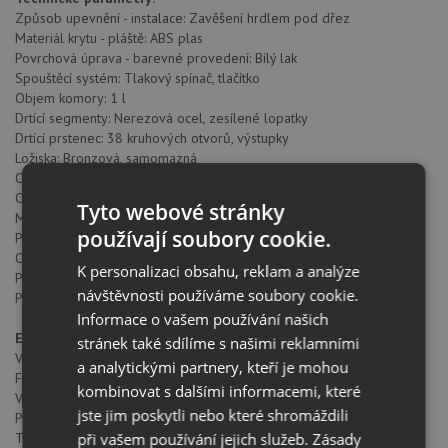
Způsob upevnění - instalace: Zavěšení hrdlem pod dřez
Materiál krytu - pláště: ABS plas
Povrchová úprava - barevné provedení: Bílý lak
Spouštěcí systém: Tlakový spínač, tlačítko
Objem komory: 1 l
Drtící segmenty: Nerezová ocel, zesílené lopatky
Drtící prstenec: 38 kruhových otvorů, výstupky
Ložiska: Bronzová, samomazná
Ochranná tlumící manžeta: Vyjímatelná, silikonová
Otvor dřezu: Ø 9cm (3,5“)
Tyto webové stránky
Maximální tloušťka dřezu: 20 mm (v místě upnutí)
používají soubory cookie.
Připojení na myčku / pračku, přepad dřezu: Ano
Odhlučnění: Celkově motor- krytem
K personalizaci obsahu, reklam a analýze
Průměrná spotřeba vody: 10 l/ den cca 3 drcení denně
návštěvnosti používáme soubory cookie.
Průměr odpadního potrubí: Doporučeno min. 40 mm
Informace o vašem používání našich
El. specifikace:
stránek také sdílíme s našimi reklamními
Vstupní napětí: AC 220-240 V
a analytickými partnery, kteří je mohou
Frekvence: 50/60 Hz
kombinovat s dalšími informacemi, které
Výkon: 3/4 HP (550 W)
jste jim poskytli nebo které shromáždili
Proudový odběr: 2,25 A
při vašem používání jejich služeb.
Zásady
Typ motoru: Komutátorový DC