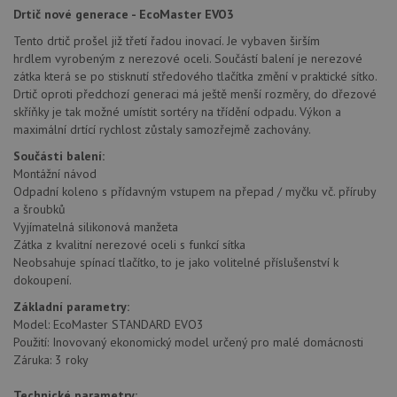
Drtič nové generace - EcoMaster EVO3
Tento drtič prošel již třetí řadou inovací. Je vybaven širším
hrdlem vyrobeným z nerezové oceli. Součástí balení je nerezové
zátka která se po stisknutí středového tlačítka změní v praktické sítko.
Drtič oproti předchozí generaci má ještě menší rozměry, do dřezové
skříňky je tak možné umístit sortéry na třídění odpadu. Výkon a
maximální drtící rychlost zůstaly samozřejmě zachovány.
Součásti balení:
Montážní návod
Odpadní koleno s přídavným vstupem na přepad / myčku vč. příruby
a šroubků
Vyjímatelná silikonová manžeta
Zátka z kvalitní nerezové oceli s funkcí sítka
Neobsahuje spínací tlačítko, to je jako volitelné příslušenství k
dokoupení.
Základní parametry:
Model: EcoMaster STANDARD EVO3
Použití: Inovovaný ekonomický model určený pro malé domácnosti
Záruka: 3 roky
Technické parametry: