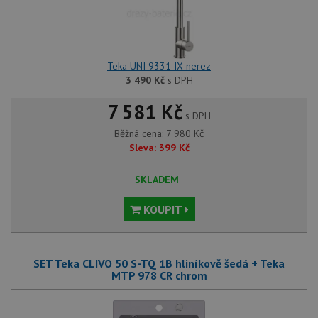
Teka UNI 9331 IX nerez
3 490
Kč
s DPH
7 581 Kč
s DPH
Běžná cena:
7 980
Kč
Sleva:
399
Kč
SKLADEM
KOUPIT
SET Teka CLIVO 50 S-TQ 1B hliníkově šedá + Teka
MTP 978 CR chrom