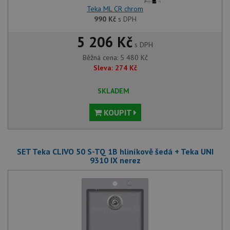
Teka ML CR chrom
990
Kč
s DPH
5 206 Kč
s DPH
Běžná cena:
5 480
Kč
Sleva:
274
Kč
SKLADEM
KOUPIT
SET Teka CLIVO 50 S-TQ 1B hliníkově šedá + Teka UNI
9310 IX nerez