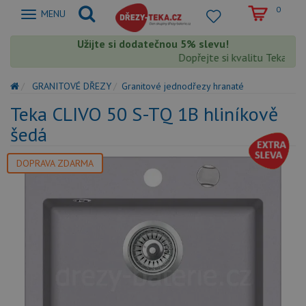
0
Zobrazit
MENU
nabidku
Užijte si dodatečnou 5% slevu!
Dopřejte si kvalitu Teka s ex
GRANITOVÉ DŘEZY
Granitové jednodřezy hranaté
Teka CLIVO 50 S-TQ 1B hliníkově
šedá
DOPRAVA ZDARMA