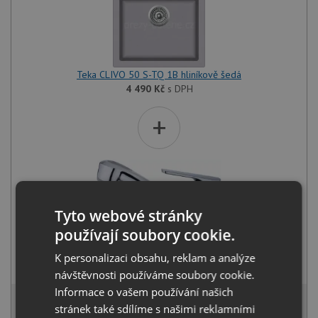
Teka CLIVO 50 S-TQ 1B hliníkově šedá
4 490
Kč
s DPH
+
Tyto webové stránky
používají soubory cookie.
Teka MTP 978 CR chrom
K personalizaci obsahu, reklam a analýze
3 490
Kč
s DPH
návštěvnosti používáme soubory cookie.
Informace o vašem používání našich
7 581 Kč
s DPH
stránek také sdílíme s našimi reklamními