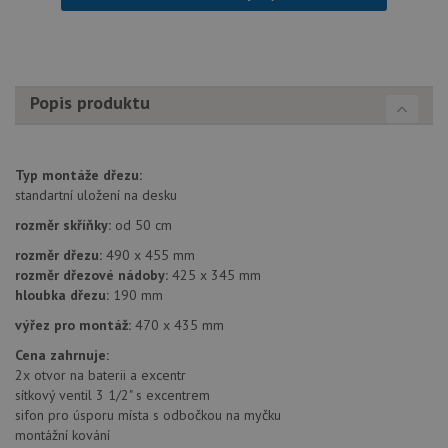
sledov
použív
zlepšil
uživat
zkušen
AWSALBCORS
1 týden
Pro
Amazon.com Inc.
Popis produktu
pokrač
widget-
podpo
mediator.zopim.com
lepivos
případ
použit
Typ montáže dřezu:
po aktu
zásadách ochrany soukromí společnosti Google
Chrom
standartní uložení na desku
vytvář
další 
rozměr skříňky:
od 50 cm
cookie
lepivos
rozměr dřezu:
490 x 455 mm
každou
rozměr dřezové nádoby:
425 x 345 mm
těchto
lepivos
hloubka dřezu:
190 mm
založe
trvání 
výřez pro montáž:
470 x 435 mm
názve
AWSA
Cena zahrnuje:
(ALB).
2x otvor na baterii a excentr
CookieScriptConsent
5 měsíců
Tento 
CookieScript
sítkový ventil 3 1/2" s excentrem
4 týdny
cookie
www.drezy-teka.cz
sifon pro úsporu místa s odbočkou na myčku
použív
služba
montážní kování
Cookie