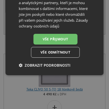
Běžná cena:
7 980
Kč
a analytickými partnery, kteří je mohou
Sleva:
399
Kč
kombinovat s dalšími informacemi, které
jste jim poskytli nebo které shromáždili
SKLADEM
při vašem používání jejich služeb.
Zásady
ochrany osobních údajů
KOUPIT
VŠE PŘIJMOUT
SET Teka CLIVO 50 S-TQ 1B hliníkově šedá + Teka IN
915 CR chrom
VŠE ODMÍTNOUT
ZOBRAZIT PODROBNOSTI
Nezbytně
Výkonové
Soubory
nutné
soubory
cílení
soubory
Teka CLIVO 50 S-TQ 1B hliníkově šedá
4 490
Kč
s DPH
Funkční soubory
Nezařazené
+
soubory