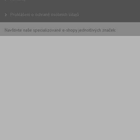
Prohlášení o ochraně osobních údajů
Navštivte naše specializované e-shopy jednotlivých značek: