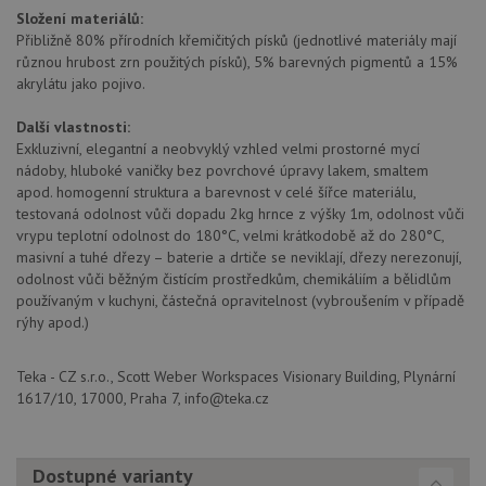
Script
Složení materiálů:
zapam
Přibližně 80% přírodních křemičitých písků (jednotlivé materiály mají
předvo
souhla
různou hrubost zrn použitých písků), 5% barevných pigmentů a 15%
soubo
akrylátu jako pojivo.
cookie
návště
Je nut
Další vlastnosti:
banne
Exkluzivní, elegantní a neobvyklý vzhled velmi prostorné mycí
cookie
Cookie
nádoby, hluboké vaničky bez povrchové úpravy lakem, smaltem
Script
apod. homogenní struktura a barevnost v celé šířce materiálu,
fungov
správn
testovaná odolnost vůči dopadu 2kg hrnce z výšky 1m, odolnost vůči
vrypu teplotní odolnost do 180°C, velmi krátkodobě až do 280°C,
AUTORIZACE
www.drezy-teka.cz
Zavřením
masivní a tuhé dřezy – baterie a drtiče se neviklají, dřezy nerezonují,
prohlížeče
odolnost vůči běžným čistícím prostředkům, chemikáliím a bělidlům
používaným v kuchyni, částečná opravitelnost (vybroušením v případě
rýhy apod.)
Teka - CZ s.r.o., Scott Weber Workspaces Visionary Building, Plynární
Poskytovatel
1617/10, 17000, Praha 7, info@teka.cz
Název
Vyprší
Popis
/
Doména
Poskytovatel
/
Název
Vyprší
Po
_ga
1 rok
Tento název
Google LLC
Doména
1
souboru cookie
.drezy-
měsíc
je spojen s
teka.cz
Dostupné varianty
VISITOR_PRIVACY_METADATA
6 měsíců
Te
YouTube
Google