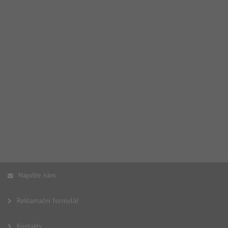
we
no
sta
roz
Yo
Napište nám
Reklamační formulář
Kontakty