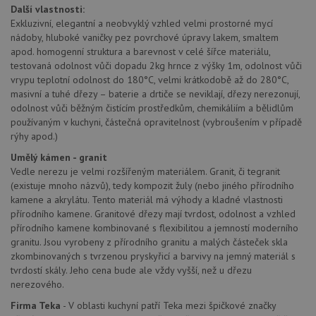
lepivos
Další vlastnosti:
založe
trvání 
Exkluzivní, elegantní a neobvyklý vzhled velmi prostorné mycí
názve
nádoby, hluboké vaničky pez povrchové úpravy lakem, smaltem
AWSA
apod. homogenní struktura a barevnost v celé šířce materiálu,
(ALB).
testovaná odolnost vůči dopadu 2kg hrnce z výšky 1m, odolnost vůči
CookieScriptConsent
5 měsíců
Tento 
CookieScript
vrypu teplotní odolnost do 180°C, velmi krátkodobě až do 280°C,
4 týdny
cookie
www.drezy-teka.cz
použív
masivní a tuhé dřezy – baterie a drtiče se neviklají, dřezy nerezonují,
služba
odolnost vůči běžným čistícím prostředkům, chemikáliím a bělidlům
Cookie
používaným v kuchyni, částečná opravitelnost (vybroušením v případě
Script
zapam
rýhy apod.)
předvo
souhla
Umělý kámen - granit
soubo
Vedle nerezu je velmi rozšířeným materiálem. Granit, či tegranit
cookie
návště
(existuje mnoho názvů), tedy kompozit žuly (nebo jiného přírodního
Je nut
kamene a akrylátu. Tento materiál má výhody a kladné vlastnosti
banne
cookie
přírodního kamene. Granitové dřezy mají tvrdost, odolnost a vzhled
Cookie
přírodního kamene kombinované s flexibilitou a jemností moderního
Script
fungov
granitu. Jsou vyrobeny z přírodního granitu a malých částeček skla
správn
zkombinovaných s tvrzenou pryskyřicí a barvivy na jemný materiál s
tvrdostí skály. Jeho cena bude ale vždy vyšší, než u dřezu
AUTORIZACE
www.drezy-teka.cz
Zavřením
prohlížeče
nerezového.
Firma Teka
- V oblasti kuchyní patří Teka mezi špičkové značky