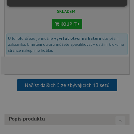
Nezbytně
Výkonové
Soubory
SKLADEM
nutné
soubory
cílení
soubory
KOUPIT
U tohoto dřezu je možné
vyvrtat otvor na baterii
dle přání
Funkční soubory
Nezařazené
zákazníka. Umístění otvoru můžete specifikovat v dalším kroku na
soubory
stránce nákupního košíku.
Načíst dalších 5 ze zbývajících 13 setů
Nezbytně nutné soubory
Výkonové soubory
Soubory cílení
Funkční soubory
Nezařazené soubory
Nezbytně nutné soubory cookie umožňují základní
Popis produktu
funkce webových stránek, jako je přihlášení
uživatele a správa účtu. Webové stránky nelze bez
nezbytně nutných souborů cookie správně používat.