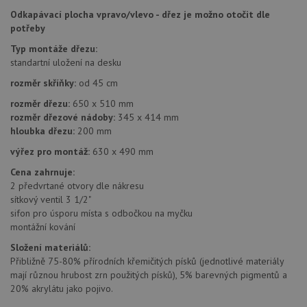
Poskytovatel
/
Odkapávací plocha vpravo/vlevo - dřez je možno otočit dle
Název
Vyprší
Popis
Doména
potřeby
udid
.drezy-teka.cz
4 týdny 2
Tento 
Typ montáže dřezu:
dny
se pou
jedine
standartní uložení na desku
identif
zařízen
rozměr skříňky:
od 45 cm
mají př
webov
rozměr dřezu:
650 x 510 mm
stránc
rozměr dřezové nádoby:
345 x 414 mm
sledov
použív
hloubka dřezu:
200 mm
zlepšil
uživat
výřez pro montáž:
630 x 490 mm
zkušen
Cena zahrnuje:
AWSALBCORS
1 týden
Pro
Amazon.com Inc.
pokrač
2 předvrtané otvory dle nákresu
widget-
podpo
mediator.zopim.com
sítkový ventil 3 1/2"
lepivos
sifon pro úsporu místa s odbočkou na myčku
případ
použit
montážní kování
po aktu
zásadách ochrany soukromí společnosti Google
Chrom
Složení materiálů:
vytvář
Přibližně 75-80% přírodních křemičitých písků (jednotlivé materiály
další 
cookie
mají různou hrubost zrn použitých písků), 5% barevných pigmentů a
lepivos
20% akrylátu jako pojivo.
každou
těchto