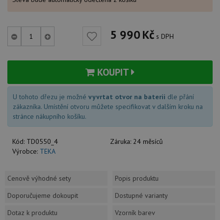
5 990
Kč
s DPH
KOUPIT
U tohoto dřezu je možné
vyvrtat otvor na baterii
dle přání
zákazníka. Umístění otvoru můžete specifikovat v dalším kroku na
stránce nákupního košíku.
Kód:
TD0550_4
Záruka:
24 měsíců
Výrobce:
TEKA
Cenově výhodné sety
Popis produktu
Doporučujeme dokoupit
Dostupné varianty
Dotaz k produktu
Vzorník barev