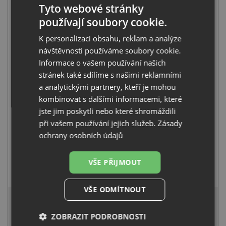
Tyto webové stránky
používají soubory cookie.
K personalizaci obsahu, reklam a analýze
Teka STONE 45 S-TG 1B 1D bílá
5 990
Kč
s DPH
návštěvnosti používáme soubory cookie.
Informace o vašem používání našich
+
stránek také sdílíme s našimi reklamními
a analytickými partnery, kteří je mohou
kombinovat s dalšími informacemi, které
jste jim poskytli nebo které shromáždili
při vašem používání jejich služeb.
Zásady
ochrany osobních údajů
VŠE PŘIJMOUT
Teka ML CR chrom
990
Kč
s DPH
VŠE ODMÍTNOUT
6 631 Kč
s DPH
Běžná cena:
6 980
Kč
ZOBRAZIT PODROBNOSTI
Sleva:
349
Kč