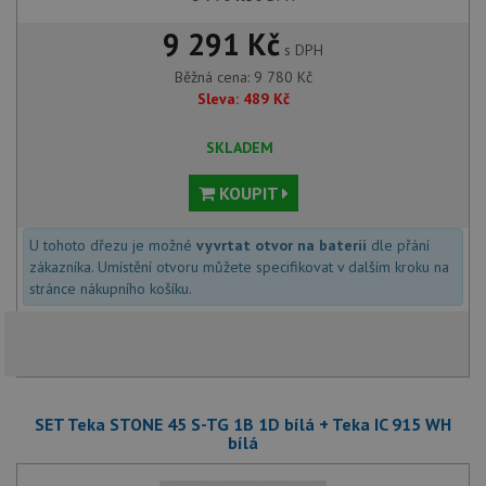
9 291 Kč
s DPH
Běžná cena:
9 780
Kč
Sleva:
489
Kč
SKLADEM
KOUPIT
U tohoto dřezu je možné
vyvrtat otvor na baterii
dle přání
zákazníka. Umístění otvoru můžete specifikovat v dalším kroku na
stránce nákupního košíku.
SET Teka STONE 45 S-TG 1B 1D bílá + Teka IC 915 WH
bílá