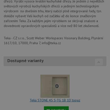
dřezů. Vyrábí vysoce kvalitní kuchyňské dřezy. Je jedním z největších
světových výrobců kuchyňských dřezů a jediným technologickým
výrobcem na dnešním trhu, který nabízí plně integrované řady, tzn.
dokáže vybavit Vaši kuchyň od začátku až do konce značkovým
Poskytovatel
Název
Vyprší
Popis
zařízením Teka. Za každým jejím výrobkem se skrývají znalosti a
/
Doména
dovednosti opravdových specialistů a více než 80 let zkušeností.
Poskytovatel
/
Název
Vyprší
Po
_ga
1 rok
Tento název
Google LLC
Doména
1
souboru cookie
.drezy-
měsíc
je spojen s
teka.cz
VISITOR_PRIVACY_METADATA
6 měsíců
Te
YouTube
Teka - CZ s.r.o., Scott Weber Workspaces Visionary Building, Plynární
Google
coo
.youtube.com
1617/10, 17000, Praha 7, info@teka.cz
Universal
uk
Analytics - což je
so
významná
uži
aktualizace
vo
běžněji
pro
Dostupné varianty
používané
int
analytické
we
služby Google.
Za
Tento soubor
úd
cookie se
so
používá k
náv
rozlišení
rů
jedinečných
zá
uživatelů
oc
přiřazením
os
náhodně
a 
vygenerovaného
kte
Teka STONE 45 S-TG 1B 1D topaz
čísla jako
jej
identifikátoru
pre
klienta. Je
bu