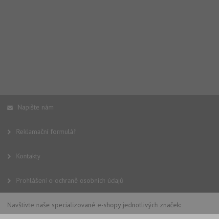
Napište nám
Reklamační formulář
Kontakty
Prohlášení o ochraně osobních údajů
Navštivte naše specializované e-shopy jednotlivých značek: