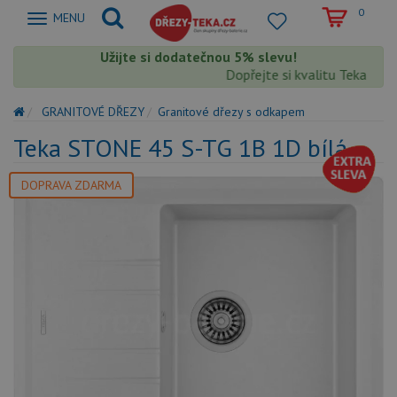
0
Zobrazit
MENU
nabidku
Užijte si dodatečnou 5% slevu!
Dopřejte si kvalitu Teka s ext
GRANITOVÉ DŘEZY
Granitové dřezy s odkapem
Teka STONE 45 S-TG 1B 1D bílá
DOPRAVA ZDARMA