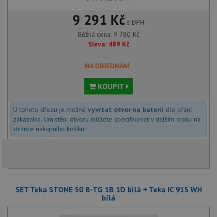
9 291 Kč
s DPH
Běžná cena:
9 780
Kč
Sleva:
489
Kč
NA OBJEDNÁNÍ
KOUPIT
U tohoto dřezu je možné
vyvrtat otvor na baterii
dle přání
zákazníka. Umístění otvoru můžete specifikovat v dalším kroku na
stránce nákupního košíku.
SET Teka STONE 50 B-TG 1B 1D bílá + Teka IC 915 WH
bílá