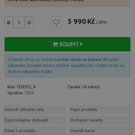
5 990
Kč
s DPH
KOUPIT
U tohoto dřezu je možné
vyvrtat otvor na baterii
dle přání
zákazníka. Umístění otvoru můžete specifikovat v dalším kroku na
stránce nákupního košíku.
Kód:
TD0551_4
Záruka:
24 měsíců
Výrobce:
TEKA
Cenově výhodné sety
Popis produktu
Doporučujeme dokoupit
Dostupné varianty
Dotaz k produktu
Vzorník barev