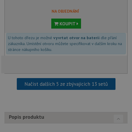
NA OBJEDNÁNÍ
Funkční soubory
Nezařazené
KOUPIT
soubory
U tohoto dřezu je možné
vyvrtat otvor na baterii
dle přání
zákazníka. Umístění otvoru můžete specifikovat v dalším kroku na
stránce nákupního košíku.
Nezbytně nutné soubory
Výkonové soubory
Soubory cílení
Funkční soubory
Načíst dalších 5 ze zbývajících 13 setů
Nezařazené soubory
Nezbytně nutné soubory cookie umožňují základní
funkce webových stránek, jako je přihlášení
uživatele a správa účtu. Webové stránky nelze bez
nezbytně nutných souborů cookie správně používat.
Popis produktu
Poskytovatel
/
Název
Vyprší
Popis
Doména
udid
.drezy-teka.cz
4 týdny 2
Tento 