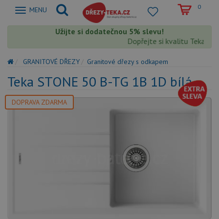
0
Zobrazit
MENU
nabidku
Užijte si dodatečnou 5% slevu!
Dopřejte si kvalitu Teka s ex
GRANITOVÉ DŘEZY
Granitové dřezy s odkapem
Teka STONE 50 B-TG 1B 1D bílá
DOPRAVA ZDARMA