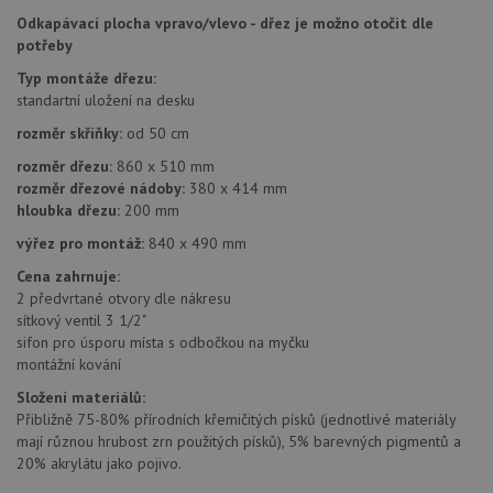
dny
se pou
Odkapávací plocha vpravo/vlevo - dřez je možno otočit dle
jedine
potřeby
identif
zařízen
mají př
Typ montáže dřezu:
webov
standartní uložení na desku
stránc
sledov
rozměr skříňky:
od 50 cm
použív
zlepšil
rozměr dřezu:
860 x 510 mm
uživat
zkušen
rozměr dřezové nádoby:
380 x 414 mm
hloubka dřezu:
200 mm
AWSALBCORS
1 týden
Pro
Amazon.com Inc.
pokrač
widget-
výřez pro montáž:
840 x 490 mm
podpo
mediator.zopim.com
lepivos
Cena zahrnuje:
případ
použit
2 předvrtané otvory dle nákresu
po aktu
sítkový ventil 3 1/2"
zásadách ochrany soukromí společnosti Google
Chrom
vytvář
sifon pro úsporu místa s odbočkou na myčku
další 
montážní kování
cookie
lepivos
Složení materiálů:
každou
těchto
Přibližně 75-80% přírodních křemičitých písků (jednotlivé materiály
lepivos
mají různou hrubost zrn použitých písků), 5% barevných pigmentů a
založe
20% akrylátu jako pojivo.
trvání 
názve