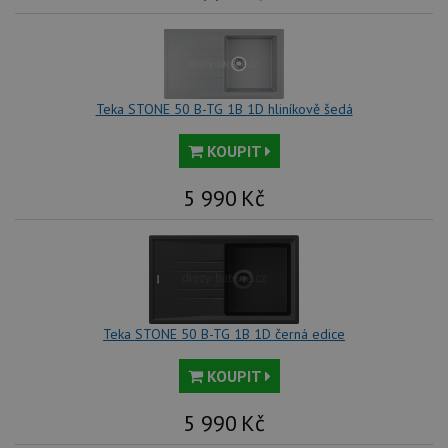
rel
sid
.drezy-teka.cz
4 týdny 2
Tot
dny
bě
so
ale
nal
Teka STONE 50 B-TG 1B 1D hliníkově šedá
so
rel
pr
KOUPIT
pou
spr
rel
5 990
Kč
test_cookie
15 minut
Te
Google LLC
co
.doubleclick.net
na
sp
Do
(kt
sp
Goo
zji
Teka STONE 50 B-TG 1B 1D černá edice
pro
ná
we
KOUPIT
po
so
5 990
Kč
YSC
Zavřením
Te
Google LLC
prohlížeče
co
.youtube.com
na