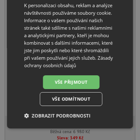
K personalizaci obsahu, reklam a analýze
návštěvnosti používáme soubory cookie.
Informace o vašem používání našich
Teka STONE 50 B-TG 1B 1D bílá
stránek také sdílíme s našimi reklamními
5 990
Kč
s DPH
a analytickými partnery, kteří je mohou
+
kombinovat s dalšími informacemi, které
jste jim poskytli nebo které shromáždili
při vašem používání jejich služeb.
Zásady
ochrany osobních údajů
VŠE PŘIJMOUT
VŠE ODMÍTNOUT
Teka ML CR chrom
990
Kč
s DPH
ZOBRAZIT PODROBNOSTI
6 631 Kč
s DPH
Nezbytně
Výkonové
Soubory
Běžná cena:
6 980
Kč
nutné
soubory
cílení
Sleva:
349
Kč
soubory