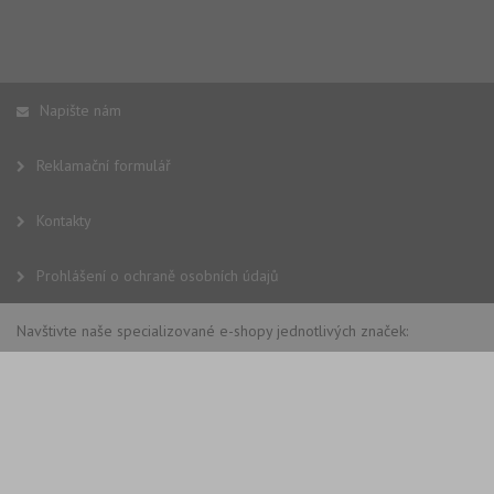
Napište nám
Reklamační formulář
Kontakty
Prohlášení o ochraně osobních údajů
Navštivte naše specializované e-shopy jednotlivých značek: