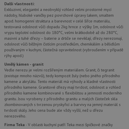
AWSA
Další vlastnosti:
(ALB).
Exkluzivní, elegantní a neobvyklý vzhled velmi prostorné mycí
CookieScriptConsent
5 měsíců
Tento 
CookieScript
nádoby, hluboké vaničky pez povrchové úpravy lakem, smaltem
4 týdny
cookie
www.drezy-teka.cz
použív
apod. homogenní struktura a barevnost v celé šířce materiálu,
služba
testovaná odolnost vůči dopadu 2kg hrnce z výšky 1m, odolnost vůči
Cookie
vrypu teplotní odolnost do 180°C, velmi krátkodobě až do 280°C,
Script
zapam
masivní a tuhé dřezy – baterie a drtiče se neviklají, dřezy nerezonují,
předvo
odolnost vůči běžným čistícím prostředkům, chemikáliím a bělidlům
souhla
soubo
používaným v kuchyni, částečná opravitelnost (vybroušením v případě
cookie
rýhy apod.)
návště
Je nut
Umělý kámen - granit
banne
cookie
Vedle nerezu je velmi rozšířeným materiálem. Granit, či tegranit
Cookie
(existuje mnoho názvů), tedy kompozit žuly (nebo jiného přírodního
Script
fungov
kamene a akrylátu. Tento materiál má výhody a kladné vlastnosti
správn
přírodního kamene. Granitové dřezy mají tvrdost, odolnost a vzhled
přírodního kamene kombinované s flexibilitou a jemností moderního
AUTORIZACE
www.drezy-teka.cz
Zavřením
prohlížeče
granitu. Jsou vyrobeny z přírodního granitu a malých částeček skla
zkombinovaných s tvrzenou pryskyřicí a barvivy na jemný materiál s
tvrdostí skály. Jeho cena bude ale vždy vyšší, než u dřezu
nerezového.
Firma Teka
- V oblasti kuchyní patří Teka mezi špičkové značky