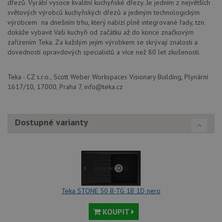
dřezů. Vyrábí vysoce kvalitní kuchyňské dřezy. Je jedním z největších
Poskytovatel
Název
Vyprší
Popis
světových výrobců kuchyňských dřezů a jediným technologickým
/
Doména
výrobcem na dnešním trhu, který nabízí plně integrované řady, tzn.
Poskytovatel
/
Název
Vyprší
Po
_ga
1 rok
Tento název
Google LLC
Doména
dokáže vybavit Vaši kuchyň od začátku až do konce značkovým
1
souboru cookie
.drezy-
zařízením Teka. Za každým jejím výrobkem se skrývají znalosti a
měsíc
je spojen s
teka.cz
VISITOR_PRIVACY_METADATA
6 měsíců
Te
YouTube
Google
dovednosti opravdových specialistů a více než 80 let zkušeností.
coo
.youtube.com
Universal
uk
Analytics - což je
so
významná
uži
Teka - CZ s.r.o., Scott Weber Workspaces Visionary Building, Plynární
aktualizace
vo
běžněji
1617/10, 17000, Praha 7, info@teka.cz
pro
používané
int
analytické
we
služby Google.
Za
Tento soubor
úd
cookie se
Dostupné varianty
so
používá k
náv
rozlišení
rů
jedinečných
zá
uživatelů
oc
přiřazením
os
náhodně
a 
vygenerovaného
kte
čísla jako
jej
identifikátoru
pre
klienta. Je
Teka STONE 50 B-TG 1B 1D nero
bu
součástí
bu
každého
sez
požadavku na
KOUPIT
re
stránku na webu