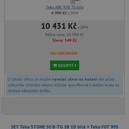
Teka ARK 938 TG bílá
4 990
Kč
s DPH
10 431 Kč
s DPH
Běžná cena:
10 980
Kč
Sleva:
549
Kč
NA OBJEDNÁNÍ
KOUPIT
U tohoto dřezu je možné
vyvrtat otvor na baterii
dle přání
zákazníka. Umístění otvoru můžete specifikovat v dalším kroku na
stránce nákupního košíku.
SET Teka STONE 50 B-TG 1B 1D bílá + Teka FOT 995